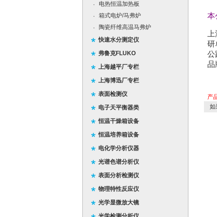
电热恒温加热板
·
本
箱式电炉/马弗炉
·
陶瓷纤维高温马弗炉
·
上
快速水分测定仪
研
弗鲁克FLUKO
公
品
上海越平厂专栏
上海博迅厂专栏
表面检测仪
产
如
电子天平衡器类
恒温干燥箱设备
恒温培养箱设备
电化学分析仪器
光谱色谱分析仪
表面分析检测仪
物理特性反应仪
光学显微放大镜
光学检测分析仪