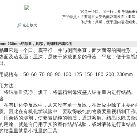
它是一个口、底平行，并与侧面垂
产品特点：
主要是扩大受热面及蒸发面；皿深
体折出；具嘴，便于皿内溶液倾出
点击放大
0mm-230mm结晶皿，具嘴，高硼硅玻璃
说明：
晶皿
它是一个口、底平行，并与侧面垂直，面大而深的圆柱形、
热面及蒸发面；皿深，是便于盛放更多的母液；平底，便于监视
出。
规格有：50 60 70 80 90 100 125 150 180 200 230mm
用方法：
结晶皿洗净、烘干，将需精制母液盛入结晶皿内进行结晶。
途：
有机化学反应中，从来没有单一反应，在反应中除了主要的
质。因此在有机化学试验中，要取得较纯的物质要重视精制工作
。用合适的溶剂，使要被提纯的物质，通过溶解、结晶以除去杂
的用途，就是专门用于实验室作结晶试验，或对液体进行重结晶
的结晶皿就是小批量的工具。