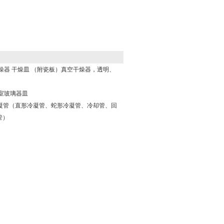
燥器 干燥皿 （附瓷板）真空干燥器，透明、
室玻璃器皿
球形冷凝管（直形冷凝管、蛇形冷凝管、冷却管、回
管）