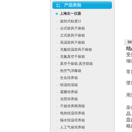
上海右一仪器
旋转式粘度计
·
台式鼓风干燥箱
·
立式鼓风干燥箱
·
5
高温鼓风干燥箱
·
结
充氮恒温鼓风干燥箱
·
受
充氮真空干燥箱
·
倾
真空干燥箱 真空烘箱
·
热空气消毒箱
·
常用
生化培养箱
·
使
恒温恒湿箱
·
将
霉菌培养箱
·
用
光照培养箱
·
在
干燥培养两用箱
·
杂
电热恒温培养箱
晶
·
皿
隔水恒温培养箱
·
格
人工气候培养箱
·