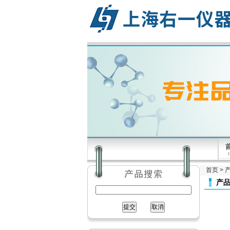
首页
>
产