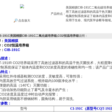
美国精骐CIB-191C二氧化碳培养箱,
用了高效过滤器和的高温干热灭菌
产品特点：
电脑控制系统保证了箱体内温度和
应用于生命、现代医学诊断等领域
点击放大
IB-191C美国精骐CIB-191C二氧化碳培养箱,CO2恒温培养箱
说明：
牌：
美国精骐
称：CO2恒温培养箱
号：
CIB-191C
品描述：
-191IR CO2
培养箱采用了高效过滤器和的高温干热灭菌技术，大程度降
CO2
控制系统保证了箱体内温度和
浓度高度的准确性和均一性；该产品广
品特点：
CO2
采用红外传感器检测
浓度，灵敏度高，可靠性强；
100
内置高效空气过滤系统，维持箱内
级净化水平；
140
便捷的高温（
℃
）灭菌功能；
门自动加热功能防止了雾气及冷凝水的产生；
CO2
浓度及温度过冲时自动声光报警；
内胆采用镜面不锈钢材料，圆角结构，易于清洗。
术参数：
型号
CI-191C (原型号CQT-191I