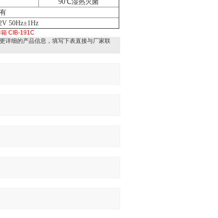
90℃湿热灭菌
有
2V 50Hz±1Hz
养箱
CIB-191C
更详细的产品信息，填写下表直接与厂家联