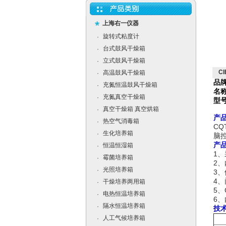
上海右一仪器
旋转式粘度计
·
台式鼓风干燥箱
·
立式鼓风干燥箱
·
C
高温鼓风干燥箱
·
品
充氮恒温鼓风干燥箱
·
名
充氮真空干燥箱
·
型
真空干燥箱 真空烘箱
·
产
热空气消毒箱
·
CQT
生化培养箱
·
脑
产
恒温恒湿箱
·
1
、
霉菌培养箱
·
2
、
光照培养箱
·
3
、
4
、
干燥培养两用箱
·
5
、
电热恒温培养箱
·
​6
、
隔水恒温培养箱
·
技
人工气候培养箱
·