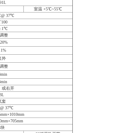
91L
室温 +5℃~55℃
℃@ 37℃
T100
0.1℃
调整
~20%
.1%
红外
调整
3min
3min
）或右开
3L
气套
%@ 37℃
5mm×1010mm
10mm×705mm
3块