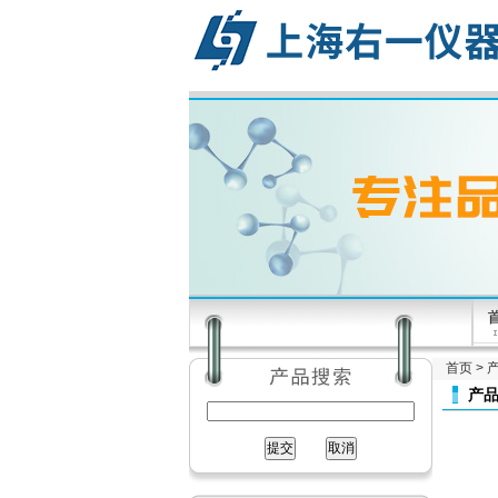
首页
>
产