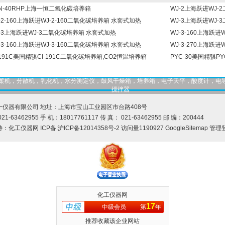
PN-40RHP上海一恒二氧化碳培养箱
WJ-2上海跃进WJ
-2-160上海跃进WJ-2-160二氧化碳培养箱 水套式加热
WJ-3上海跃进WJ
J-3上海跃进WJ-3二氧化碳培养箱 水套式加热
WJ-3-160上海跃
-3-160上海跃进WJ-3-160二氧化碳培养箱 水套式加热
WJ-3-270上海跃
-191C美国精骐CI-191C二氧化碳培养箱,CO2恒温培养箱
PYC-30美国精骐P
，匀桨机，分散机，乳化机，水分测定仪，鼓风干燥箱，培养箱，电子天平，酸度计，电
搅拌器
一仪器有限公司 地址：上海市宝山工业园区市台路408号
21-63462955 手 机：18017761117 传 真： 021-63462955 邮 编：200444
持：
化工仪器网
ICP备:
沪ICP备12014358号-2
访问量1190927
GoogleSitemap
管理
化工仪器网
17
中级会员
第
年
推荐收藏该企业网站