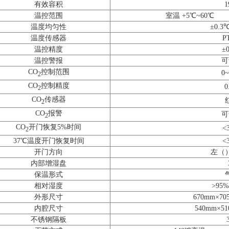
有效容积
1
温控范围
室温 +5℃~60℃
温度均匀性
±0.3
温度传感器
P
温控精度
±
温控警报
可
CO
控制范围
0
2
CO
控制精度
0
2
CO
传感器
2
CO
报警
可
2
CO
开门恢复5%时间
<
2
37℃温度开门恢复时间
<
开门方向
左（
内部增湿盘
保温形式
相对湿度
>95
外形尺寸
670mm×70
内腔尺寸
540mm×5
不锈钢隔板