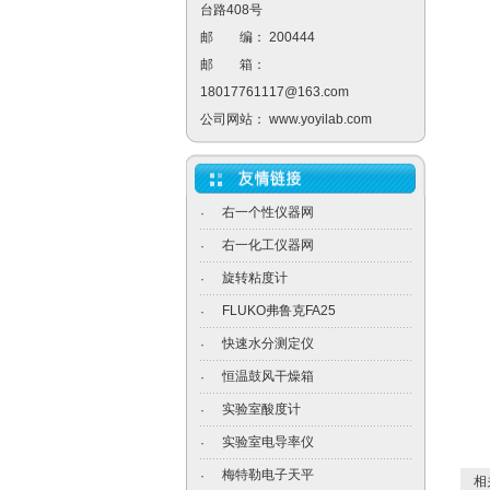
台路408号
邮 编： 200444
邮 箱：
18017761117@163.com
公司网站：
www.yoyilab.com
右一个性仪器网
·
右一化工仪器网
·
旋转粘度计
·
FLUKO弗鲁克FA25
·
快速水分测定仪
·
恒温鼓风干燥箱
·
实验室酸度计
·
实验室电导率仪
·
梅特勒电子天平
·
相关