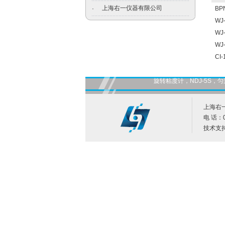
上海右一仪器有限公司
·
B
WJ
W
WJ
CI
旋转粘度计，NDJ-5S
上海右
电 话：0
技术支