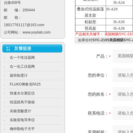
IS-A34
台路408号
叠加式恒温振荡
IS-A29
邮 编： 200444
器支架
邮 箱：
粘贴垫
IS-A36
18017761117@163.com
登高架
IS-A38
公司网站：
www.yoyilab.com
产品相关关键字：
美国精骐SYC-210
如果你对
SYC-2105美国精骐SYC
产品：
右一个性仪器网
·
右一化工仪器网
·
您的单位：
旋转粘度计
·
FLUKO弗鲁克FA25
·
快速水分测定仪
·
您的姓名：
恒温鼓风干燥箱
·
实验室酸度计
·
联系电话：
实验室电导率仪
·
梅特勒电子天平
·
常用邮箱：