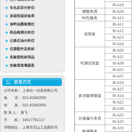
IS-A10
生化反应分析仪
烧瓶夹具
IS-A26
加温恒温设备类
96孔板夹
IS-A13
涂料油墨检测仪
IS-A11
IS-A12
药品检测分析仪
试管架
IS-A23
公路石油分析仪
IS-A24
仪器配件及耗材
IS-A20
IS-A21
实验室耗材用品
可调试管架
IS-A30
实验室玻璃器皿
IS-A31
IS-A37
IS-A19
IS-A27
公司名称： 上海右一仪器有限公司
多功能弹簧架
IS-A14
电 话： 021-63462955
IS-A22
传 真： 021-63462955
IS-A39
联 系 人： 唐飞
IS-A25
分液漏斗夹具
手 机： 18017761117
IS-A35
详细地址： 上海市宝山工业园区市
IS-A33
输液瓶夹