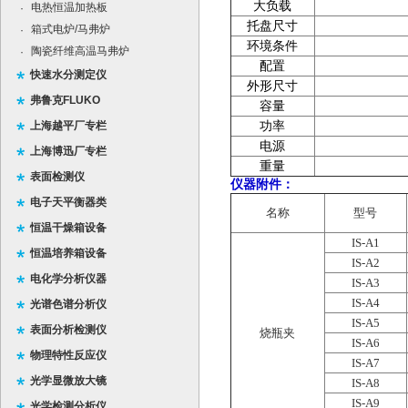
大负载
电热恒温加热板
·
托盘尺寸
箱式电炉/马弗炉
·
环境条件
陶瓷纤维高温马弗炉
·
配置
快速水分测定仪
外形尺寸
弗鲁克FLUKO
容量
上海越平厂专栏
功率
电源
上海博迅厂专栏
重量
表面检测仪
仪器附件：
电子天平衡器类
名称
型号
恒温干燥箱设备
IS-A1
恒温培养箱设备
IS-A2
电化学分析仪器
IS-A3
IS-A4
光谱色谱分析仪
IS-A5
表面分析检测仪
烧瓶夹
IS-A6
物理特性反应仪
IS-A7
光学显微放大镜
IS-A8
IS-A9
光学检测分析仪