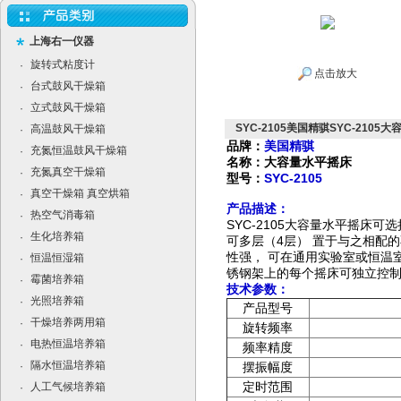
上海右一仪器
旋转式粘度计
·
点击放大
台式鼓风干燥箱
·
立式鼓风干燥箱
·
SYC-2105美国精骐SYC-2105
高温鼓风干燥箱
·
品牌：
美国精骐
充氮恒温鼓风干燥箱
·
名称：大容量水平摇床
充氮真空干燥箱
·
型号：
SYC-2105
真空干燥箱 真空烘箱
·
产品描述：
热空气消毒箱
·
SYC-2105
大容量水平摇床可选
生化培养箱
·
4
可多层（
层）
置于与之相配的
性强，
可在通用实验室或恒温
恒温恒湿箱
·
锈钢架上的每个摇床可独立控
霉菌培养箱
·
技术参数：
光照培养箱
·
产品型号
干燥培养两用箱
·
旋转频率
电热恒温培养箱
·
频率精度
隔水恒温培养箱
·
摆振幅度
人工气候培养箱
定时范围
·