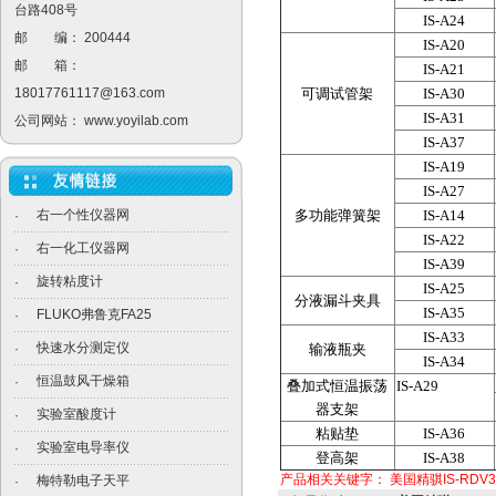
台路408号
IS-A24
邮 编： 200444
IS-A20
邮 箱：
IS-A21
18017761117@163.com
可调试管架
IS-A30
IS-A31
公司网站：
www.yoyilab.com
IS-A37
IS-A19
IS-A27
右一个性仪器网
多功能弹簧架
IS-A14
·
IS-A22
右一化工仪器网
·
IS-A39
旋转粘度计
·
IS-A25
分液漏斗夹具
IS-A35
FLUKO弗鲁克FA25
·
IS-A33
快速水分测定仪
·
输液瓶夹
IS-A34
恒温鼓风干燥箱
·
叠加式恒温振荡
IS-A29
器支架
实验室酸度计
·
粘贴垫
IS-A36
实验室电导率仪
·
登高架
IS-A38
产品相关关键字：
美国精骐IS-RDV3
梅特勒电子天平
·