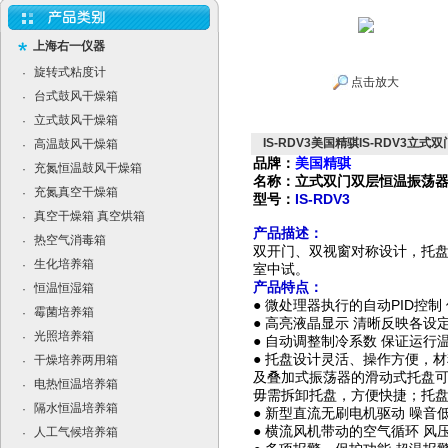
上海右一仪器
旋转式粘度计
·
点击放大
台式鼓风干燥箱
·
立式鼓风干燥箱
·
IS-RDV3美国精骐IS-RDV3立
高温鼓风干燥箱
·
品牌：
美国精骐
充氮恒温鼓风干燥箱
·
名称：立式双门双层恒温振荡
充氮真空干燥箱
·
型号：
IS-RDV3
真空干燥箱 真空烘箱
·
产品描述：
热空气消毒箱
·
双开门、双视窗对称设计，托
生化培养箱
·
室中试。
产品特点：
恒温恒湿箱
·
PID
●
微处理器执行的自动
控制
霉菌培养箱
·
●
高亮液晶显示
清晰反映各设
光照培养箱
·
●
自动调整制冷系数
保证运行
●
托盘设计灵活、操作方便，材
干燥培养两用箱
·
及叠加式振荡器的滑动式托盘
电热恒温培养箱
·
毋需拆卸托盘，方便快捷；托
隔水恒温培养箱
·
●
新型直流无刷电机驱动
噪音
●
横流风机带动的空气循环
风
人工气候培养箱
·