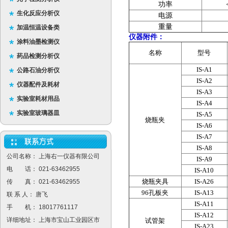
功率
生化反应分析仪
电源
重量
加温恒温设备类
仪器附件：
涂料油墨检测仪
名称
型号
药品检测分析仪
IS-A1
公路石油分析仪
IS-A2
仪器配件及耗材
IS-A3
实验室耗材用品
IS-A4
实验室玻璃器皿
IS-A5
烧瓶夹
IS-A6
IS-A7
IS-A8
公司名称： 上海右一仪器有限公司
IS-A9
电 话： 021-63462955
IS-A10
烧瓶夹具
IS-A26
传 真： 021-63462955
96孔板夹
IS-A13
联 系 人： 唐飞
IS-A11
手 机： 18017761117
IS-A12
详细地址： 上海市宝山工业园区市
试管架
IS-A23