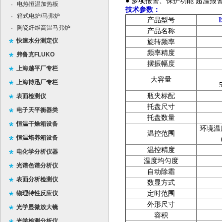
●
多项报警、保护功能
超温报
电热恒温加热板
·
技术参数：
箱式电炉/马弗炉
·
产品型号
陶瓷纤维高温马弗炉
·
产品名称
快速水分测定仪
旋转频率
频率精度
弗鲁克FLUKO
摆振幅度
上海越平厂专栏
大容量
上海博迅厂专栏
瓶夹标配
表面检测仪
托盘尺寸
电子天平衡器类
托盘数量
恒温干燥箱设备
环境温
温控范围
恒温培养箱设备
温控精度
电化学分析仪器
温度均匀度
光谱色谱分析仪
自动除霜
表面分析检测仪
数显方式
物理特性反应仪
定时范围
外形尺寸
光学显微放大镜
容积
光学检测分析仪