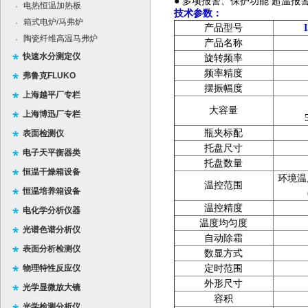
●
多项报警、保护功能
超温报
电热恒温加热板
·
技术参数：
箱式电炉/马弗炉
·
产品型号
陶瓷纤维高温马弗炉
·
产品名称
快速水分测定仪
旋转频率
频率精度
弗鲁克FLUKO
摆振幅度
上海越平厂专栏
大容量
上海博迅厂专栏
瓶夹标配
表面检测仪
托盘尺寸
电子天平衡器类
托盘数量
恒温干燥箱设备
环境温
温控范围
恒温培养箱设备
温控精度
电化学分析仪器
温度均匀度
光谱色谱分析仪
自动除霜
表面分析检测仪
数显方式
物理特性反应仪
定时范围
外形尺寸
光学显微放大镜
容积
光学检测分析仪