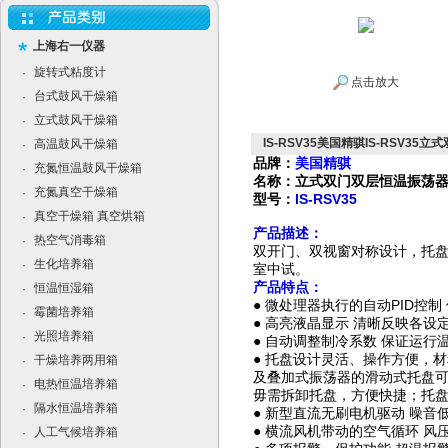
上海右一仪器
旋转式粘度计
·
点击放大
台式鼓风干燥箱
·
立式鼓风干燥箱
·
IS-RSV35美国精骐IS-RSV3
高温鼓风干燥箱
·
品牌：
美国精骐
充氮恒温鼓风干燥箱
·
名称：立式双门双层恒温振荡
充氮真空干燥箱
·
型号：
IS-RSV35
真空干燥箱 真空烘箱
·
产品描述：
热空气消毒箱
·
双开门、双视窗对称设计，托
生化培养箱
·
室中试。
产品特点：
恒温恒湿箱
·
PID
●
微处理器执行的自动
控制
霉菌培养箱
·
●
高亮液晶显示
清晰反映各设
光照培养箱
·
●
自动调整制冷系数
保证运行
●
托盘设计灵活、操作方便，材
干燥培养两用箱
·
及叠加式振荡器的滑动式托盘
电热恒温培养箱
·
毋需拆卸托盘，方便快捷；托
隔水恒温培养箱
·
●
新型直流无刷电机驱动
噪音
●
横流风机带动的空气循环
风
人工气候培养箱
·