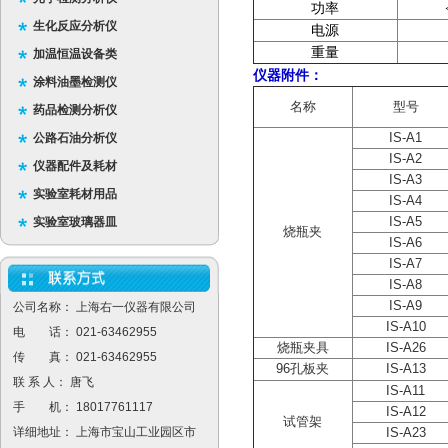
功率
生化反应分析仪
电源
重量
加温恒温设备类
仪器附件：
涂料油墨检测仪
名称
型号
药品检测分析仪
IS-A1
公路石油分析仪
IS-A2
仪器配件及耗材
IS-A3
实验室耗材用品
IS-A4
IS-A5
实验室玻璃器皿
烧瓶夹
IS-A6
IS-A7
IS-A8
IS-A9
公司名称： 上海右一仪器有限公司
IS-A10
电 话： 021-63462955
烧瓶夹具
IS-A26
传 真： 021-63462955
96孔板夹
IS-A13
联 系 人： 唐飞
IS-A11
手 机： 18017761117
IS-A12
试管架
详细地址： 上海市宝山工业园区市
IS-A23