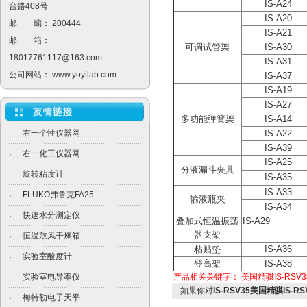
IS-A24
台路408号
IS-A20
邮 编： 200444
IS-A21
邮 箱：
可调试管架
IS-A30
18017761117@163.com
IS-A31
公司网站：
www.yoyilab.com
IS-A37
IS-A19
IS-A27
多功能弹簧架
IS-A14
右一个性仪器网
IS-A22
·
IS-A39
右一化工仪器网
·
IS-A25
分液漏斗夹具
旋转粘度计
·
IS-A35
IS-A33
FLUKO弗鲁克FA25
·
输液瓶夹
IS-A34
快速水分测定仪
·
叠加式恒温振荡
IS-A2
器支架
恒温鼓风干燥箱
·
粘贴垫
IS-A36
实验室酸度计
·
登高架
IS-A38
实验室电导率仪
产品相关关键字：
美国精骐IS-RSV3
·
如果你对
IS-RSV35美国精骐IS
梅特勒电子天平
·