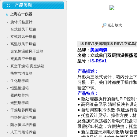
上海右一仪器
旋转式粘度计
·
点击放大
台式鼓风干燥箱
·
立式鼓风干燥箱
·
IS-RSV1美国精骐IS-RSV1立
高温鼓风干燥箱
·
品牌：
美国精骐
充氮恒温鼓风干燥箱
·
名称：立式单门双层恒温振荡
充氮真空干燥箱
·
型号：
IS-RSV1
真空干燥箱 真空烘箱
·
产品描述：
热空气消毒箱
·
外形为三段式设计，箱内分上
生化培养箱
·
习惯，开、关门时都便于操作
验室中试。
恒温恒湿箱
·
产品特点：
霉菌培养箱
·
PID
●
微处理器执行的自动
控制
光照培养箱
·
●
高亮液晶显示
清晰反映各设
●
自动调整制冷系数
保证运行
干燥培养两用箱
·
●
托盘设计灵活、操作方便，材
电热恒温培养箱
·
及叠加式振荡器的滑动式托盘
隔水恒温培养箱
·
毋需拆卸托盘，方便快捷；托
●
新型直流无刷电机驱动
噪音
人工气候培养箱
·