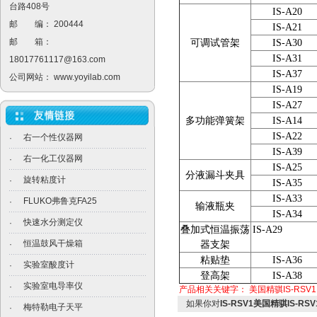
台路408号
IS-A20
邮 编： 200444
IS-A21
邮 箱：
可调试管架
IS-A30
IS-A31
18017761117@163.com
IS-A37
公司网站：
www.yoyilab.com
IS-A19
IS-A27
多功能弹簧架
IS-A14
IS-A22
右一个性仪器网
·
IS-A39
右一化工仪器网
·
IS-A25
分液漏斗夹具
旋转粘度计
·
IS-A35
IS-A33
FLUKO弗鲁克FA25
·
输液瓶夹
IS-A34
快速水分测定仪
·
叠加式恒温振荡
IS-A2
恒温鼓风干燥箱
·
器支架
粘贴垫
IS-A36
实验室酸度计
·
登高架
IS-A38
实验室电导率仪
·
产品相关关键字：
美国精骐IS-RSV1
如果你对
IS-RSV1美国精骐IS-
梅特勒电子天平
·