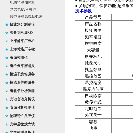
●
横流风机带动的空气循环
风
电热恒温加热板
·
●
多项报警、保护功能
超温报
箱式电炉/马弗炉
·
技术参数：
陶瓷纤维高温马弗炉
·
产品型号
产品名称
快速水分测定仪
旋转频率
弗鲁克FLUKO
频率精度
上海越平厂专栏
摆振幅度
上海博迅厂专栏
大容量
瓶夹标配
表面检测仪
托盘尺寸
电子天平衡器类
托盘数量
恒温干燥箱设备
温控范围
恒温培养箱设备
温控精度
温度均匀度
电化学分析仪器
自动除霜
光谱色谱分析仪
数显方式
表面分析检测仪
定时范围
外形尺寸
物理特性反应仪
容积
光学显微放大镜
功率
光学检测分析仪