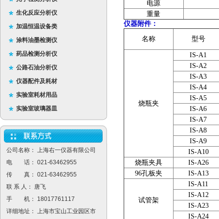
电源
生化反应分析仪
重量
仪器附件：
加温恒温设备类
名称
型号
涂料油墨检测仪
药品检测分析仪
IS-A1
IS-A2
公路石油分析仪
IS-A3
仪器配件及耗材
IS-A4
实验室耗材用品
IS-A5
烧瓶夹
实验室玻璃器皿
IS-A6
IS-A7
IS-A8
IS-A9
公司名称： 上海右一仪器有限公司
IS-A10
电 话： 021-63462955
烧瓶夹具
IS-A26
96孔板夹
IS-A13
传 真： 021-63462955
IS-A11
联 系 人： 唐飞
IS-A12
手 机： 18017761117
试管架
IS-A23
详细地址： 上海市宝山工业园区市
IS-A24