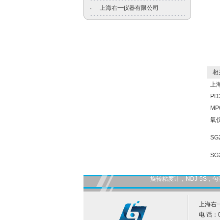
上海右一仪器有限公司
·
相关
上
PD
MP
氧
SG
SG
旋转粘度计，NDJ-5S
上海右
电 话：0