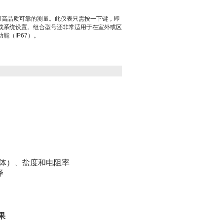
友好性和高品质可靠的测量。此仪表只需按一下键，即
或系统设置。组合型号还非常适用于在室外或区
能（IP67）。
固体）、盐度和电阻率
择
果