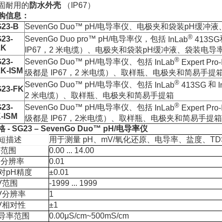
固耐用的
防水外壳
（IP67）
购信息：
23-B
SevenGo Duo™ pH/
电导率仪、电极夹和袋装
pH
缓冲液
®
23-
SevenGo Duo pro™ pH/
电导率仪，包括
InLab
413SG
LK
IP67
，
2
米电缆）、电极夹和袋装
pH
缓冲液、袋装电导
®
23-
SevenGo Duo™ pH/
电导率仪、包括
InLab
Expert Pro
K-ISM
级都是
IP67
，
2
米电缆）、取样瓶、电极夹和简易手提
®
SevenGo Duo™ pH/
电导率仪、包括
InLab
413SG
和
I
23-FK
2
米电缆）、取样瓶、电极夹和简易手提箱
®
23-
SevenGo Duo™ pH/
电导率仪、包括
InLab
Expert Pro
-ISM
级都是
IP67
，
2
米电缆）、取样瓶、电极夹和简易手提箱
格
- SG23 – SevenGo Duo™ pH/
电导率仪
短描述
用于测量
pH
、
mV/
氧化还原、电导率、盐度、
T
H
范围
0.00 ... 14.00
H
分辨率
0.01
对
pH
精度
±0.01
V
范围
-1999 ... 1999
V
分辨率
1
V
相对性
±1
导率范围
0.00μS/cm~500mS/cm