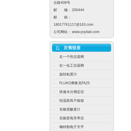
台路408号
邮 编： 200444
邮 箱：
18017761117@163.com
公司网站：
www.yoyilab.com
右一个性仪器网
·
右一化工仪器网
·
旋转粘度计
·
FLUKO弗鲁克FA25
·
快速水分测定仪
·
恒温鼓风干燥箱
·
实验室酸度计
·
实验室电导率仪
·
梅特勒电子天平
·