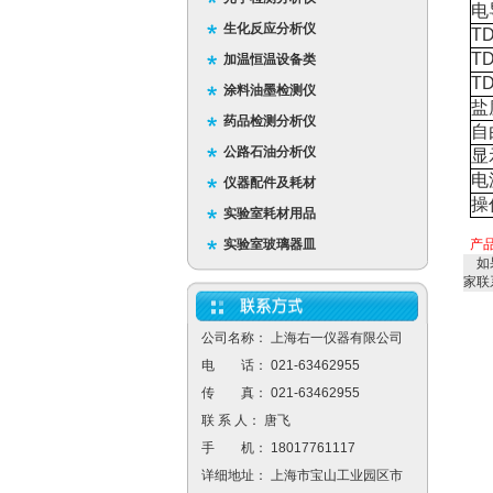
电
生化反应分析仪
T
T
加温恒温设备类
T
涂料油墨检测仪
盐
药品检测分析仪
自
公路石油分析仪
显
电
仪器配件及耗材
操
实验室耗材用品
实验室玻璃器皿
产
如
家联
公司名称： 上海右一仪器有限公司
电 话： 021-63462955
传 真： 021-63462955
联 系 人： 唐飞
手 机： 18017761117
详细地址： 上海市宝山工业园区市