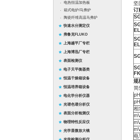
电热恒温加热板
·
坚
订
箱式电炉/马弗炉
·
SG
陶瓷纤维高温马弗炉
·
SG
快速水分测定仪
E
弗鲁克FLUKO
SG
上海越平厂专栏
EL
上海博迅厂专栏
SG
表面检测仪
SG
电子天平衡器类
FK
恒温干燥箱设备
规
恒温培养箱设备
简
p
电化学分析仪器
p
光谱色谱分析仪
相
表面分析检测仪
m
物理特性反应仪
m
m
光学显微放大镜
电
光学检测分析仪