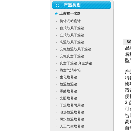
上海右一仪器
旋转式粘度计
·
台式鼓风干燥箱
·
立式鼓风干燥箱
·
S
高温鼓风干燥箱
·
品
充氮恒温鼓风干燥箱
·
名
充氮真空干燥箱
·
型号
真空干燥箱 真空烘箱
·
热空气消毒箱
·
产
生化培养箱
·
特
快
恒温恒湿箱
·
请
霉菌培养箱
·
便
光照培养箱
·
3 
干燥培养两用箱
·
可
电热恒温培养箱
·
智
隔水恒温培养箱
·
高
人工气候培养箱
·
自