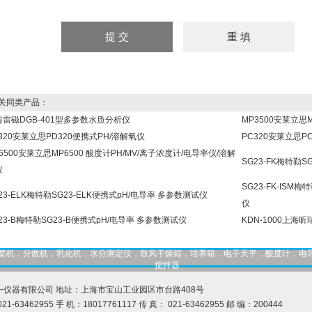
同类产品：
海雷磁DGB-401型多参数水质分析仪
MP3500安莱立思
320安莱立思PD320便携式PH/溶解氧仪
PC320安莱立思P
6500安莱立思MP6500 酸度计PH/MV/离子浓度计/电导率仪/溶解
SG23-FK梅特勒S
仪
SG23-FK-ISM
23-ELK梅特勒SG23-ELK便携式pH/电导率 多参数测试仪
仪
23-B梅特勒SG23-B便携式pH/电导率 多参数测试仪
KDN-1000上海
，匀桨机，分散机，乳化机，水分测定仪，鼓风干燥箱，培养箱，电子天平，酸度计，电
搅拌器
一仪器有限公司 地址：上海市宝山工业园区市台路408号
21-63462955 手 机：18017761117 传 真： 021-63462955 邮 编：200444