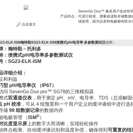
SevenGo Duo™ 兼具用户
产品特点：
可进行校准、测量或读取存储数据
域使用，因为仪表和电极都有防水功
点击放大
G23-ELK-ISM梅特勒SG23-ELK-ISM便携式pH/电导率 多参数测试仪
说明：
牌：梅特勒－托利多
称：便携式pH/电导率
多参数测试仪
：SG23-ELK-ISM
品详细介绍：
征和利益
巧型 pH/电导率仪 （IP67）
访问 SevenGo Duo pro™ SG78的三维模拟器
携式
双通道仪表
，用于测定 pH、mV、电导率、TDS（总溶解
点 pH 校准
，可从 4 组预置和一个用户定义的缓冲液组中进行选
存储
99 组数据记录
的数据内存
®
能电极管理 （
ISM
）
对比度显示屏
上的数字大而清晰，实现轻松操作
动终点检测、自动缓冲液识别和温度补偿，确保得到
可重复的结