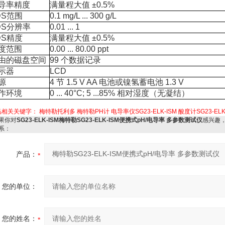
导率精度
满量程大值
±0.5%
DS
范围
0.1 mg/L ... 300 g/L
DS
分辨率
0.01 ... 1
DS
精度
满量程大值
±0.5%
度范围
0.00 ... 80.00 ppt
由的磁盘空间
99
个数据记录
示器
LCD
源
4
节
1.5 V AA
电池或镍氢蓄电池
1.3 V
作环境
0 ... 40°C; 5 ...85%
相对湿度（无凝结）
品相关关键字：
梅特勒托利多
梅特勒PH计
电导率仪SG23-ELK-ISM
酸度计SG23-ELK
果你对
SG23-ELK-ISM梅特勒SG23-ELK-ISM便携式pH/电导率 多参数测试仪
感兴趣
系：
产品：
您的单位：
您的姓名：