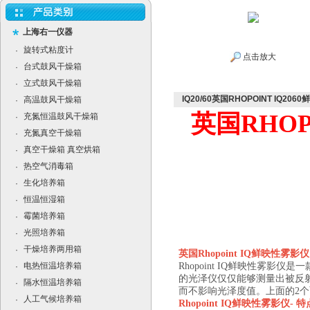
上海右一仪器
旋转式粘度计
·
点击放大
台式鼓风干燥箱
·
立式鼓风干燥箱
·
IQ20/60英国RHOPOINT IQ2
高温鼓风干燥箱
·
英国RHOPO
充氮恒温鼓风干燥箱
·
充氮真空干燥箱
·
真空干燥箱 真空烘箱
·
热空气消毒箱
·
生化培养箱
·
恒温恒湿箱
·
霉菌培养箱
·
光照培养箱
·
干燥培养两用箱
·
英国
Rhopoint IQ
鲜映性雾影仪
电热恒温培养箱
Rhopoint IQ鲜映性雾
·
的光泽仪仅仅能够测量出被反
隔水恒温培养箱
·
而不影响光泽度值。上面的2
人工气候培养箱
·
Rhopoint IQ
鲜映性雾影仪
-
特