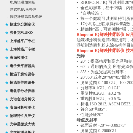
电热恒温加热板
• RHOPOINT IQ 可以测
·
• 全色彩屏幕，易于阅读，内
箱式电炉/马弗炉
·
• *自动校准；
陶瓷纤维高温马弗炉
·
• 按一个健就可以测量得到所
• 17小时以上联系操作和读数
快速水分测定仪
• 精确性*高，可追溯性*强，IS
弗鲁克FLUKO
Rhopoint IQ
鲜映性雾影仪
-
应
油漆和涂料制造商和应用商，
上海越平厂专栏
游艇制造商和粉末涂布机等目前都在
上海博迅厂专栏
Rhopoint IQ
鲜映性雾影仪
-
技
光泽
表面检测仪
• 20°：提高精度和高光泽和金
电子天平衡器类
• 60°：通用的角度-所有光泽
• 85°：为亚光提高分辨率；
恒温干燥箱设备
• 20°/60°或者20°/60°/85°版本
恒温培养箱设备
• 测量范围 0-100 GU、100-200
• 分辨率0.1GU、0.1GU
电化学分析仪器
• 重复性0.2GU、±0.2 %
• 重现性0.5GU、±0.5 %
光谱色谱分析仪
• 标准 ISO 2813, ASTM D523, A
表面分析检测仪
• 符合60°和85°；
• 性能验证20°
物理特性反应仪
峰值反射率
光学显微放大镜
• 镜面反射 -20°+/-0.09375°
• 测量范围 0-2000GU
光学检测分析仪