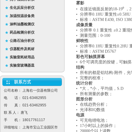
雾影
生化反应分析仪
• 在接近镜面反射的18-19⁰ ，
• 分辨率0.1HU 重复性±0.5HU
加温恒温设备类
• 标准：ASTM E430, ISO 138
涂料油墨检测仪
成像质量
• 分辨率 0.1 重复性 ±0.2 重现性
药品检测分析仪
• 测量范围：0-100
公路石油分析仪
鲜映性
• 分辨率0.1HU 重复性0.2HU 
仪器配件及耗材
• 标准：ASTM D5767
彩色可触摸屏幕
实验室耗材用品
• 6个可调亮度的按键，可触
实验室玻璃器皿
结构
• 所有的都是铝结构-附件，
• 完整的校准；
统计分析
• *大，*小，平均值，S.D
公司名称： 上海右一仪器有限公司
• 所有测量的参数；
电 话： 021-63462955
图形分析
• 在线趋势分析；
传 真： 021-63462955
• 光泽和IQ数值
联 系 人： 唐飞
电源
手 机： 18017761117
• 可充电锂电池；
• 17小时以上的操作；
详细地址： 上海市宝山工业园区市
• 20000个以上读数