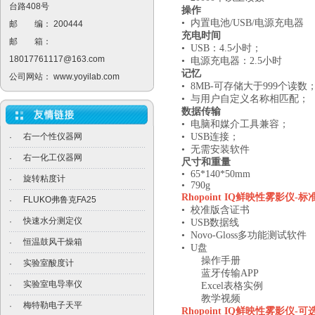
台路408号
操作
• 内置电池/USB/电源充电器
邮 编： 200444
充电时间
邮 箱：
• USB：4.5小时；
18017761117@163.com
• 电源充电器：2.5小时
记忆
公司网站：
www.yoyilab.com
• 8MB-可存储大于999个读数
• 与用户自定义名称相匹配；
数据传输
• 电脑和媒介工具兼容；
右一个性仪器网
• USB连接；
·
• 无需安装软件
右一化工仪器网
·
尺寸和重量
• 65*140*50mm
旋转粘度计
·
• 790g
Rhopoint IQ
鲜映性雾影仪
-
标
FLUKO弗鲁克FA25
·
• 校准版含证书
快速水分测定仪
·
• USB数据线
• Novo-Gloss多功能测试软件
恒温鼓风干燥箱
·
• U盘
操作手册
实验室酸度计
·
蓝牙传输APP
实验室电导率仪
·
Excel表格实例
教学视频
梅特勒电子天平
·
Rhopoint IQ
鲜映性雾影仪
-
可