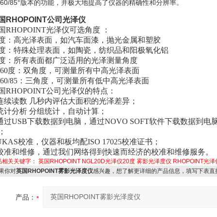
0/60/85°版本的功能，并极大地提高了仪器的精确性和分辨率。
国
RHOPOINT
公司
光泽仪
国
RHOPOINT光泽仪
可选角度 ：
度：高光泽表面，如汽车面漆，抛光金属和塑胶
度：特殊处理表面，如陶瓷，纺织品和阳极氧化铝
度：所有表面都广泛适用的光泽测量角度
/60
度：双角度，可测量所有中高光泽表面
0/60/85：三角度，
可测量所有低中高光泽表面
国
RHOPOINT
公司
光泽仪
的特点：
连续读数
几秒内评估大面积的光泽差异；
统计分析 分组统计，自动计算；
通过
USB
下载数据到电脑，通过
NOVO SOFT
软件下载数据到电
；
UKAS
校准，仪器和板均配
ISO 17025
校准证书；
校准和维修，通过我们网络得到快速而经济的校准和维修服务。
品相关关键字：
英国RHOPOINT NGL20D光泽仪20度
雾影光泽度仪
RHOPOINT光泽
果你对
英国RHOPOINT雾影光泽度仪
感兴趣，想了解更详细的产品信息，填写下表直
产品：