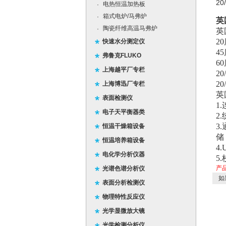
2
电热恒温加热板
·
箱式电炉/马弗炉
·
英
陶瓷纤维高温马弗炉
·
英
20
快速水分测定仪
45
弗鲁克FLUKO
60
上海越平厂专栏
20
2
上海博迅厂专栏
英
表面检测仪
1.
电子天平衡器类
2.
3.
恒温干燥箱设备
储
恒温培养箱设备
4.
电化学分析仪器
5.
产
光谱色谱分析仪
如
表面分析检测仪
物理特性反应仪
光学显微放大镜
光学检测分析仪