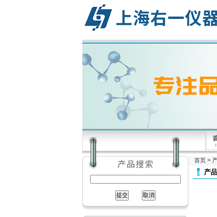
首页
>
产