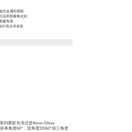
抛光金属和塑胶
织品和阳极氧化铝
测量角度
有低中高光泽表面
SS系列雾影光泽仪是Novo-Gloss
时兼容单角度60°，双角度20/60°或三角度