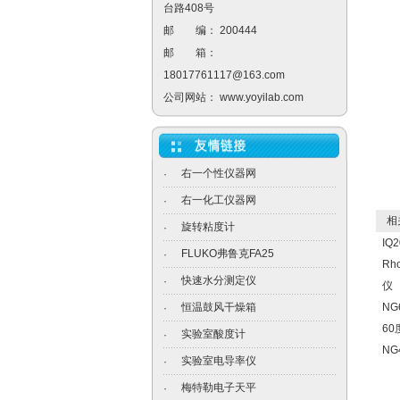
台路408号
邮 编： 200444
邮 箱：
18017761117@163.com
公司网站：
www.yoyilab.com
右一个性仪器网
·
右一化工仪器网
·
相关
旋转粘度计
·
IQ
FLUKO弗鲁克FA25
·
Rh
快速水分测定仪
·
仪
恒温鼓风干燥箱
NG
·
60
实验室酸度计
·
NG
实验室电导率仪
·
梅特勒电子天平
·