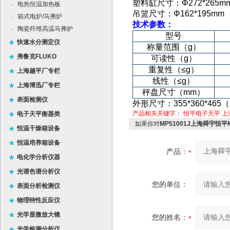
塑料缸尺寸：
Φ272*265m
电热恒温加热板
·
吊篮尺寸：
Φ162*195mm
箱式电炉/马弗炉
·
技术参数：
陶瓷纤维高温马弗炉
·
型号
快速水分测定仪
称量范围
（g）
弗鲁克FLUKO
可读性
（g）
重复性
（≤g）
上海越平厂专栏
线性
（≤g）
上海博迅厂专栏
秤盘尺寸
（mm）
表面检测仪
外形尺寸：
355*360*46
产品相关关键字：
恒平电子天平
上
电子天平衡器类
如果你对
MP51001J上海舜宇恒平
恒温干燥箱设备
恒温培养箱设备
产品：
电化学分析仪器
光谱色谱分析仪
您的单位：
表面分析检测仪
物理特性反应仪
光学显微放大镜
您的姓名：
光学检测分析仪