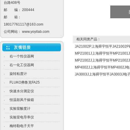
台路408号
邮 编： 200444
邮 箱：
18017761117@163.com
公司网站：
www.yoyilab.com
相关同类产品：
JA21002P上海舜宇恒平JA210
MP21001J上海舜宇恒平MP210
右一个性仪器网
·
MP21002J上海舜宇恒平MP210
右一化工仪器网
·
MP4002J上海舜宇恒平MP4002
旋转粘度计
·
JA3003J上海舜宇恒平JA3003J
FLUKO弗鲁克FA25
·
快速水分测定仪
·
恒温鼓风干燥箱
·
实验室酸度计
·
实验室电导率仪
·
梅特勒电子天平
·