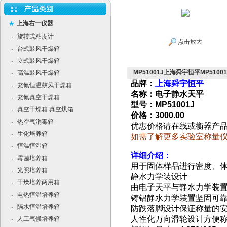
上海右一仪器
旋转式粘度计
·
点击放大
台式鼓风干燥箱
·
立式鼓风干燥箱
·
MP51001J上海舜宇恒平MP510
高温鼓风干燥箱
·
品牌：
上海舜宇恒平
充氮恒温鼓风干燥箱
·
名称：电子静水天平
充氮真空干燥箱
·
型号：MP51001J
真空干燥箱 真空烘箱
·
价格：3000.00
热空气消毒箱
·
优惠价格请在线或衡器产
生化培养箱
·
如需了解更多实验室称量
恒温恒湿箱
·
详细介绍：
霉菌培养箱
·
用于固体样品进行密度、
光照培养箱
·
静水力学装设计
干燥培养两用箱
·
由电子天平与静水力学装
电热恒温培养箱
·
铸铝静水力学装置坚固可
隔水恒温培养箱
·
防跌落脚设计保证称量的
人性化万向滑轮设计方便
人工气候培养箱
·