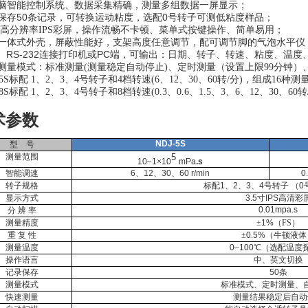
脑智能控制系统、数据采集精确，测量
多组数据一屏显示
；
50
0
保存
条记录，可转换运动粘度，选配
号转子可测低粘度样品
；
高分辨率
IPS
彩屏，操作流畅不卡顿
、
菜单式
按键操作、简单易用
；
一体式外壳
，屏蔽性能好，支架高度任意调节，配可调节脚的气泡水平仪
RS-232
PC
、
连接打印机或
端，可输出：日期、转子、转速、粘度、温度
测量模式：标准测量(测量稳定自动停止)、定时测量（设置上限99分钟
J-5S标配 1、2、3、4号转子和4档转速(6、12、30、60转/分)，组成16种
-8S标配 1、2、3、4号转子和8档转速(0.3、0.6、1.5、3、6、12、30、
术参数
NDJ-5S
型
号
5
测量范围
10
~
1×10
mPa
.s
智能调速
6
、
12
、
30
、
60
r/min
0
转子规格
标配
1
、
2
、
3
、
4
号转子
（
0
显示方式
3.5
寸
IPS
高清彩
0.01mpa.s
分
辨
率
测量精度
±
1%
（FS）
重
复
性
±
0.5%
（牛顿液体
测量温度
0
~
100
℃（选配温度
操作语言
中、英文切换
记录保存
50
条
测量模式
标准模式、定时测量、
快速测量
测量结果稳定后自动