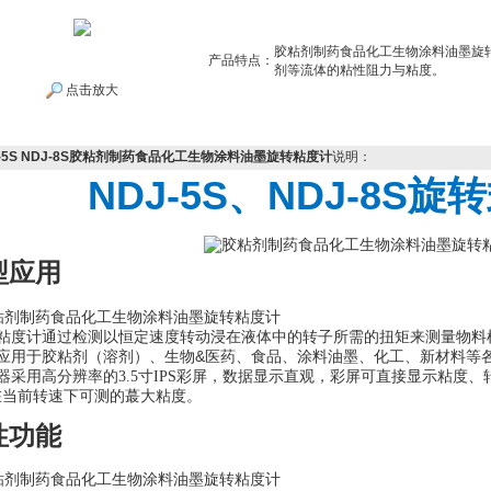
胶粘剂制药食品化工生物涂料油墨旋
产品特点：
剂等流体的粘性阻力与粘度。
点击放大
J-5S NDJ-8S胶粘剂制药食品化工生物涂料油墨旋转粘度计
说明：
NDJ-5S、NDJ-8S
型应用
粘度计通过检测以恒定速度转动浸在液体中的转子所需的扭矩来测量物料
&
应用于
胶粘剂（溶剂）、生物
医药、食品、涂料油墨、化工、新材料
等
器采用高分辨率的
3.5
寸
IPS
彩屏，数据显示直观，彩屏可直接显示粘度、
在当前转速下可测的蕞大粘度。
性功能