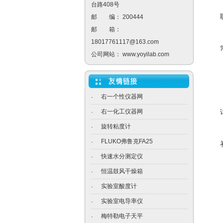
台路408号
邮 编： 200444
邮 箱：
18017761117@163.com
公司网站：
www.yoyilab.com
右一个性仪器网
·
右一化工仪器网
·
旋转粘度计
·
FLUKO弗鲁克FA25
·
快速水分测定仪
·
恒温鼓风干燥箱
·
实验室酸度计
·
实验室电导率仪
·
梅特勒电子天平
·