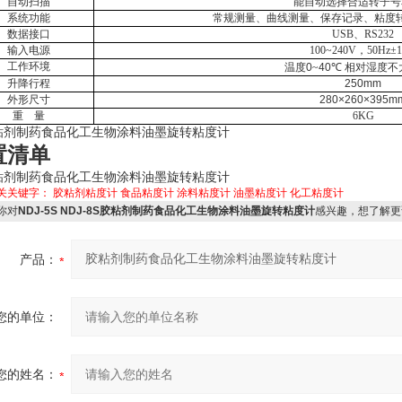
自动扫描
能自动选择合适转子号
系统功能
常规测量、曲线测量、保存记录、粘度
数据接口
USB
、
RS232
输入电源
100
~240V
，
50Hz±
工作环境
温度
0
~
40
℃
相对湿度不
升降行程
250mm
外形尺寸
280×260×395m
重
量
6KG
置清单
关关键字：
胶粘剂粘度计
食品粘度计
涂料粘度计
油墨粘度计
化工粘度计
你对
NDJ-5S NDJ-8S胶粘剂制药食品化工生物涂料油墨旋转粘度计
感兴趣，想了解更
产品：
您的单位：
您的姓名：