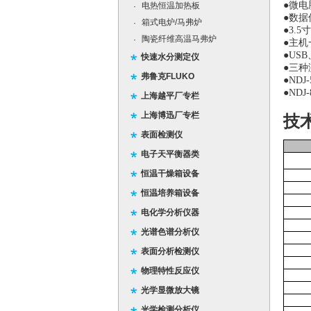
●
微电
电热恒温加热板
·
●数据
箱式电炉/马弗炉
·
●
3.5
寸
陶瓷纤维高温马弗炉
·
●主机
●
USB
快速水分测定仪
●三种
弗鲁克FLUKO
●ND
●NDJ
上海越平厂专栏
上海博迅厂专栏
技
表面检测仪
电子天平衡器类
恒温干燥箱设备
恒温培养箱设备
电化学分析仪器
光谱色谱分析仪
表面分析检测仪
物理特性反应仪
光学显微放大镜
光学检测分析仪