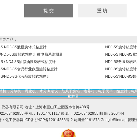
同类产品：
-5S NDJ-8S数显旋转式粘度计
NDJ-5S旋转粘度计
NDJ-5S旋转式粘度计 微电脑系统测量
NDJ-5S NDJ-
-5S \ NDJ-8S油脂油漆旋转式粘度计
NDJ-5S数显旋转粘
-5S\NDJ-8S食品行业数显旋转粘度计
NDJ-8S旋转粘度计
-5S\NDJ-8S化妆品旋转式粘度计
NDJ-5S\NDJ-8
，匀桨机，分散机，乳化机，水分测定仪，鼓风干燥箱，培养箱，电子天平，酸度计，电
搅拌器
一仪器有限公司 地址：上海市宝山工业园区市台路408号
21-63462955 手 机：18017761117 传 真： 021-63462955 邮 编：200444
持：
化工仪器网
ICP备:
沪ICP备12014358号-2
访问量1191878
GoogleSitemap
管理