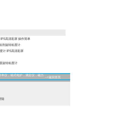
 IPS高清彩屏 操作简单
8S胶粘剂旋转粘度计
度计 IPS高清彩屏
S数显旋转粘度计
导率仪，箱式电炉，滴定仪，磁力
-->返回首页
登陆