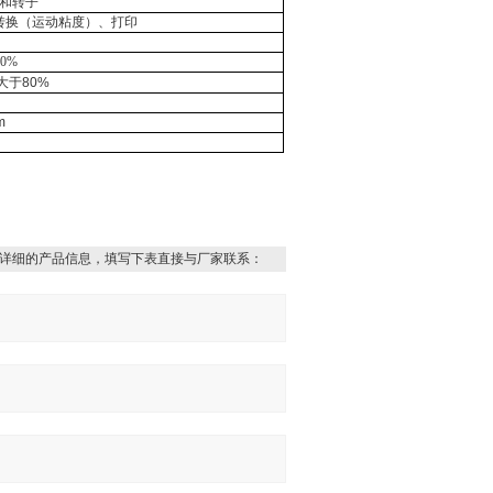
和转子
转换（运动粘度）、打印
10%
大于
80%
m
详细的产品信息，填写下表直接与厂家联系：