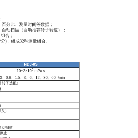
；
、百分比、测量时间等数据
；
）、自动扫描（自动推荐转子转速）；
测量组合；
60转/分)，组成32种测量组合。
NDJ-8S
6
10~2×10
mPa.s
.3
、
0.6
、
1.5
、
3
、
6
、
12
、
30
、
60
r/min
号转子选配）
屏
）
探头）
自动扫描
停止