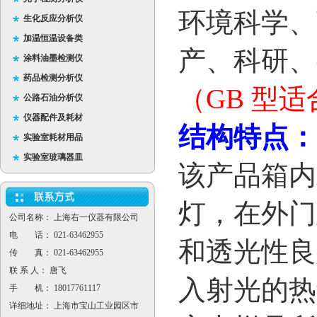
环境科学、
生化反应分析仪
加温恒温设备类
产、科研、
涂料油墨检测仪
药品检测分析仪
（GB
型适
公路石油分析仪
仪器配件及耗材
结构特点：
实验室耗材用品
实验室玻璃器皿
该产品箱内
灯，在外门
公司名称： 上海右一仪器有限公司
电 话： 021-63462955
和透光性良
传 真： 021-63462955
联 系 人： 唐飞
入射光的热
手 机： 18017761117
详细地址： 上海市宝山工业园区市