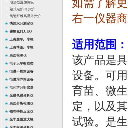
如需了解更
·
电热恒温加热板
·
箱式电炉/马弗炉
右一仪器商
·
陶瓷纤维高温马弗炉
快速水分测定仪
弗鲁克FLUKO
上海越平厂专栏
适用范围：
上海博迅厂专栏
表面检测仪
该产品是具
电子天平衡器类
设备。可用
恒温干燥箱设备
恒温培养箱设备
育苗、微生
电化学分析仪器
光谱色谱分析仪
定，以及其
表面分析检测仪
物理特性反应仪
试验。是生
光学显微放大镜
光学检测分析仪