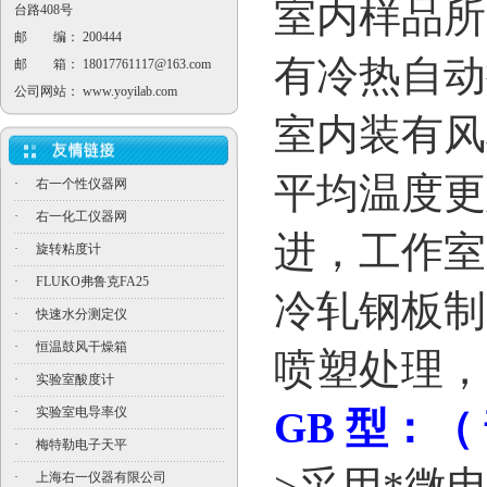
室内样品所
台路408号
邮 编： 200444
有冷热自动
邮 箱：
18017761117@163.com
公司网站：
www.yoyilab.com
室内装有风
平均温度更
·
右一个性仪器网
·
右一化工仪器网
进，工作室
·
旋转粘度计
·
FLUKO弗鲁克FA25
冷轧钢板制
·
快速水分测定仪
·
恒温鼓风干燥箱
喷塑处理，
·
实验室酸度计
·
实验室电导率仪
GB
型：
（
·
梅特勒电子天平
>
采用*微
·
上海右一仪器有限公司