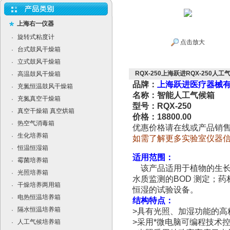
上海右一仪器
旋转式粘度计
·
点击放大
台式鼓风干燥箱
·
立式鼓风干燥箱
·
RQX-250上海跃进RQX-250人工
高温鼓风干燥箱
·
品牌：
上海跃进医疗器械
充氮恒温鼓风干燥箱
·
名称：智能人工气候箱
充氮真空干燥箱
·
型号：RQX-250
真空干燥箱 真空烘箱
·
价格：18800.00
热空气消毒箱
·
优惠价格请在线或产品销
生化培养箱
·
如需了解更多实验室仪器
恒温恒湿箱
·
适用范围：
霉菌培养箱
·
该产品适用于植物的生
光照培养箱
·
水质监测的
BOD
测定；药
干燥培养两用箱
·
恒湿的试验设备。
电热恒温培养箱
·
结构特点：
隔水恒温培养箱
·
>
具有光照、加湿功能的高
>
采用*微电脑可编程技术
人工气候培养箱
·