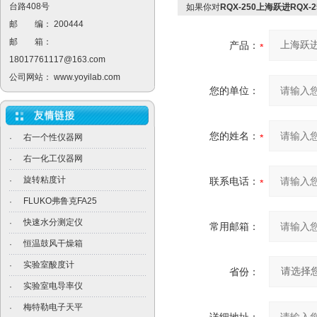
台路408号
如果你对
RQX-250上海跃进RQX-
邮 编： 200444
邮 箱：
产品：
18017761117@163.com
公司网站：
www.yoyilab.com
您的单位：
您的姓名：
右一个性仪器网
·
右一化工仪器网
·
旋转粘度计
·
联系电话：
FLUKO弗鲁克FA25
·
快速水分测定仪
·
常用邮箱：
恒温鼓风干燥箱
·
实验室酸度计
·
省份：
实验室电导率仪
·
梅特勒电子天平
·