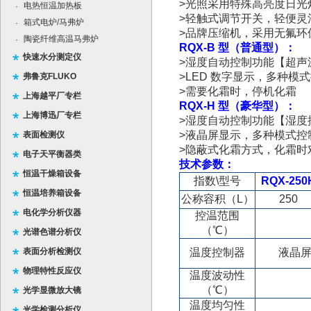
>
光照采用特殊高亮度日光
电热恒温加热板
·
>
轻触式调节开关，轻便灵
箱式电炉/马弗炉
·
>
品牌压缩机，采用无氟环
陶瓷纤维高温马弗炉
·
RQX-B
型（普通型）：
快速水分测定仪
>
湿度自动控制功能【超声
>LED
数字显示，多种模式
弗鲁克FLUKO
>
需要化霜时，停机化霜
上海越平厂专栏
RQX-H
型（豪华型）：
上海博迅厂专栏
>
湿度自动控制功能【湿度
>
液晶屏显示，多种模式控
表面检测仪
>
隐蔽式化霜方式，化霜时
电子天平衡器类
技术参数：
恒温干燥箱设备
指数\型号
RQX-250
恒温培养箱设备
公称容积（L）
250
电化学分析仪器
控温范围
（℃）
光谱色谱分析仪
表面分析检测仪
温度控制器
液晶屏
物理特性反应仪
温度波动性
（℃）
光学显微放大镜
温度均匀性
光学检测分析仪