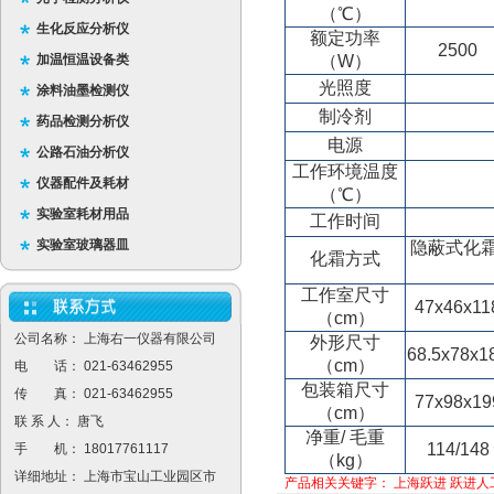
（℃）
生化反应分析仪
额定功率
2500
加温恒温设备类
（W）
光照度
涂料油墨检测仪
制冷剂
药品检测分析仪
电源
公路石油分析仪
工作环境温度
仪器配件及耗材
（℃）
实验室耗材用品
工作时间
实验室玻璃器皿
隐蔽式化
化霜方式
工作室尺寸
47x46x11
（cm）
公司名称： 上海右一仪器有限公司
外形尺寸
68.5x78x1
（cm）
电 话： 021-63462955
包装箱尺寸
传 真： 021-63462955
77x98x19
（cm）
联 系 人： 唐飞
净重/ 毛重
114/148
手 机： 18017761117
（kg）
详细地址： 上海市宝山工业园区市
产品相关关键字：
上海跃进
跃进人