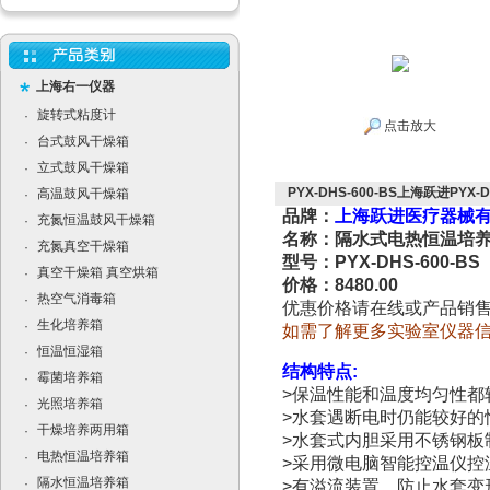
上海右一仪器
旋转式粘度计
·
点击放大
台式鼓风干燥箱
·
立式鼓风干燥箱
·
PYX-DHS-600-BS上海跃进PYX
高温鼓风干燥箱
·
品牌：
上海跃进医疗器械
充氮恒温鼓风干燥箱
·
名称：隔水式电热恒温培
充氮真空干燥箱
·
型号：PYX-DHS-600-BS
真空干燥箱 真空烘箱
·
价格：8480.00
热空气消毒箱
·
优惠价格请在线或产品销
生化培养箱
·
如需了解更多实验室仪器
恒温恒湿箱
·
结构特点
:
霉菌培养箱
·
>
保温性能和温度均匀性都
光照培养箱
·
>
水套遇断电时仍能较好的
干燥培养两用箱
·
>
水套式内胆采用不锈钢板
电热恒温培养箱
·
>
采用微电脑智能控温仪控
隔水恒温培养箱
·
>
有溢流装置，防止水套变