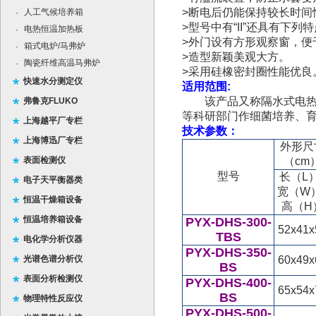
>
断电后仍能保持较长时间
人工气候培养箱
·
>
型号中有“
II
”还具有下列特
电热恒温加热板
·
>
外门设有方形观察窗，便
箱式电炉/马弗炉
·
>
造型新颖美观大方。
陶瓷纤维高温马弗炉
·
>
采用硅橡密封圈性能优良
快速水分测定仪
适用范围
:
该产品又称隔水式电
弗鲁克FLUKO
等科研部门作细菌培养、
上海越平厂专栏
技术参数：
上海博迅厂专栏
外形尺
表面检测仪
（cm
型号
长（L）
电子天平衡器类
宽（W
恒温干燥箱设备
高（H
恒温培养箱设备
PYX-DHS-300-
52x41x
TBS
电化学分析仪器
PYX-DHS-350-
光谱色谱分析仪
60x49x
BS
表面分析检测仪
PYX-DHS-400-
65x54x
BS
物理特性反应仪
PYX-DHS-500-