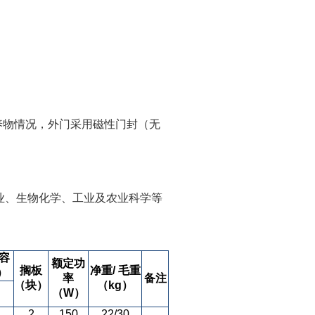
。
养物情况，外门采用磁性门封（无
、生物化学、工业及农业科学等
容
额定功
搁板
净重/ 毛重
）
率
备注
（块）
（kg）
（W）
2
150
22/30