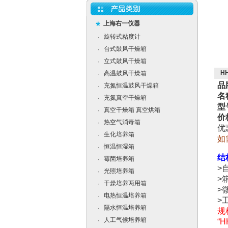
上海右一仪器
旋转式粘度计
·
台式鼓风干燥箱
·
立式鼓风干燥箱
·
H
高温鼓风干燥箱
·
品
充氮恒温鼓风干燥箱
·
名
充氮真空干燥箱
·
型号
真空干燥箱 真空烘箱
·
价
热空气消毒箱
·
优
生化培养箱
·
如
恒温恒湿箱
·
结
霉菌培养箱
·
>
光照培养箱
·
>
干燥培养两用箱
·
>
电热恒温培养箱
·
>
隔水恒温培养箱
·
规
人工气候培养箱
·
“
H