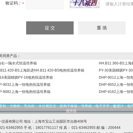
验证码：
请输入计算结
同类产品：
海右一隔水式恒温培养箱
HH.B11.360-BS
.B11.420-BS上海跃进HH.B11.420-BS电热恒温培养箱
PY-30美国精骐PY-
-16美国精骐PY-16电热恒温培养箱
DHP-9012上海一
P-9032上海一恒电热恒温培养箱
DHP-9052上海一
P-9082上海一恒电热恒温培养箱
DHP-9162上海一
，匀桨机，分散机，乳化机，水分测定仪，鼓风干燥箱，培养箱，电子天平，酸度计，电
搅拌器
一仪器有限公司 地址：上海市宝山工业园区市台路408号
21-63462955 手 机：18017761117 传 真： 021-63462955 邮 编：200444