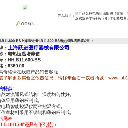
该产品又称电热恒温细胞（霉菌）
产品特点：
及农业科学等科研部门作细菌培养
点击放大
H.B11.600-BS上海跃进HH.B11.600-BS电热恒温培养箱
说明：
上海跃进医疗器械有限公司
牌：
称：电热恒温培养箱
：HH.B11.600-BS
格：6360.00
惠价格请在线或产品销售客服
需了解更多实验室仪器信息，请移步至右一仪器商城：
www.lab1
构特点
:
自然对流通风式结构，温度均匀性好。
箱体采用薄钢板制成。
微电脑智能控温仪两种控温方式。
工作室材料采用不锈钢和薄钢板制成。
格见表
H
·
B11-BS-II
”还具有下列特点