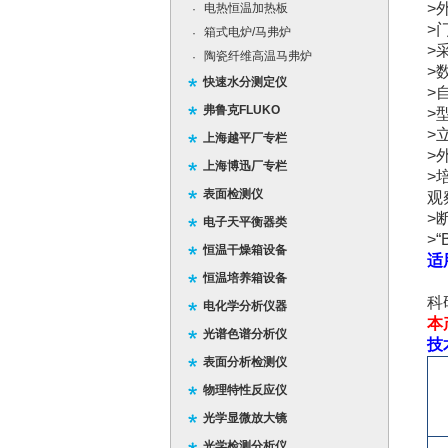
>
电热恒温加热板
·
>
箱式电炉/马弗炉
·
>
陶瓷纤维高温马弗炉
·
>
快速水分测定仪
>
弗鲁克FLUKO
>
>
上海越平厂专栏
>
上海博迅厂专栏
>
表面检测仪
观
>
电子天平衡器类
>
“
恒温干燥箱设备
适
恒温培养箱设备
该
科
电化学分析仪器
本
光谱色谱分析仪
技
表面分析检测仪
物理特性反应仪
光学显微放大镜
光学检测分析仪