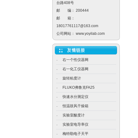
台路408号
邮 编： 200444
邮 箱：
18017761117@163.com
公司网站：
www.yoyilab.com
右一个性仪器网
·
右一化工仪器网
·
旋转粘度计
·
FLUKO弗鲁克FA25
·
快速水分测定仪
·
恒温鼓风干燥箱
·
实验室酸度计
·
实验室电导率仪
·
梅特勒电子天平
·