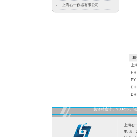
上海右一仪器有限公司
·
相关
上
HH
PY
DH
DH
旋转粘度计，NDJ-5S
上海右
电 话：0