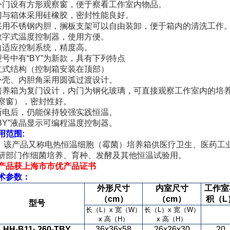
外门设有方形观察窗，便于察看工作室内物品。
门与箱体采用硅橡胶，密封性能良好。
采用不锈钢内胆，搁板支架可以自由装卸，便于箱内的清洗工作
数字式温度控制器，使用方便。
自适应控制系统，精度高。
型号中有“
BY
”为新款，具有下列特点
立式结构（控制箱安装在顶部）
外壳、内胆角采用圆弧过渡设计。
培养箱为复门设计，内门为钢化玻璃，可直接观察工作室内的培
察窗），密封性好。
断电后，仍能保持较强实践恒温。
BY
”液晶显示可编程温度控制器。
用范围
:
产品又称电热恒温细胞（霉菌）培养箱供医疗卫生、医药工业
研部门作细菌培养、育种、发酵及其他恒温试验用。
产品获上海市市优产品证书
术参数：
外形尺寸
内室尺寸
工作室
（cm）
（cm）
积（L
型号
长（L）x 宽（W）
长（L）x 宽（W）
x 高（H）
x 高（H）
HH-B11
· 260-TBY
36x36x58
26x26x30
20