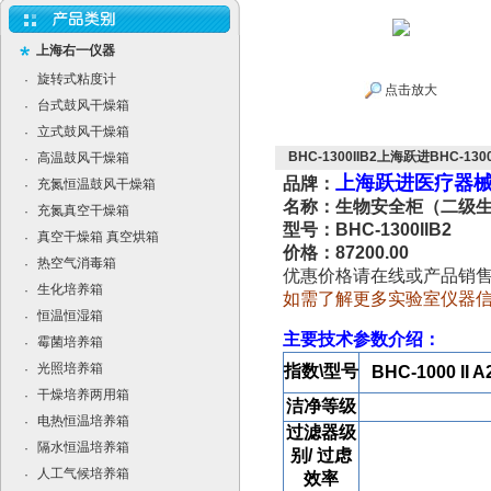
上海右一仪器
旋转式粘度计
·
点击放大
台式鼓风干燥箱
·
立式鼓风干燥箱
·
BHC-1300IIB2上海跃进BHC-
高温鼓风干燥箱
·
上海跃进医疗器
品牌：
充氮恒温鼓风干燥箱
·
名称：生物安全柜（二级生
充氮真空干燥箱
·
型号：BHC-1300IIB2
真空干燥箱 真空烘箱
·
价格：87200.00
热空气消毒箱
·
优惠价格请在线或产品销
生化培养箱
·
如需了解更多实验室仪器
恒温恒湿箱
·
主要技术参数介绍：
霉菌培养箱
·
光照培养箱
·
指数\型号
BHC-1000 II A
干燥培养两用箱
·
洁净等级
电热恒温培养箱
·
过滤器级
隔水恒温培养箱
·
别/ 过虑
人工气候培养箱
·
效率