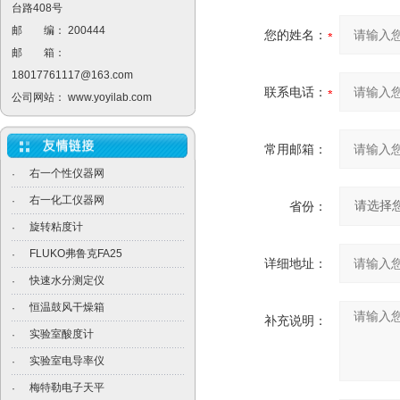
台路408号
邮 编： 200444
您的姓名：
邮 箱：
18017761117@163.com
联系电话：
公司网站：
www.yoyilab.com
常用邮箱：
右一个性仪器网
·
右一化工仪器网
·
省份：
旋转粘度计
·
FLUKO弗鲁克FA25
·
详细地址：
快速水分测定仪
·
恒温鼓风干燥箱
·
补充说明：
实验室酸度计
·
实验室电导率仪
·
梅特勒电子天平
·