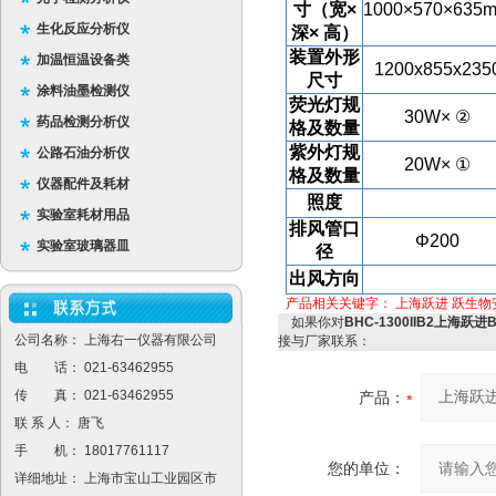
寸（宽×
1000
×570×635
生化反应分析仪
深× 高）
装置外形
加温恒温设备类
1200x855x235
尺寸
涂料油墨检测仪
荧光灯规
30W
× ②
药品检测分析仪
格及数量
紫外灯规
公路石油分析仪
20W
× ①
格及数量
仪器配件及耗材
照度
实验室耗材用品
排风管口
Φ200
实验室玻璃器皿
径
出风方向
产品相关关键字：
上海跃进
跃生物
如果你对
BHC-1300IIB2上海跃
公司名称： 上海右一仪器有限公司
接与厂家联系：
电 话： 021-63462955
传 真： 021-63462955
产品：
联 系 人： 唐飞
手 机： 18017761117
您的单位：
详细地址： 上海市宝山工业园区市