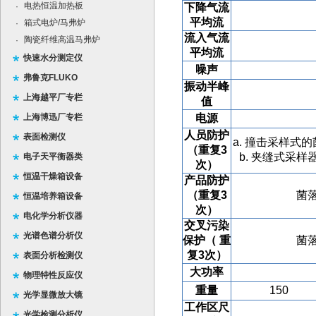
电热恒温加热板
·
下降气流
平均流
箱式电炉/马弗炉
·
流入气流
陶瓷纤维高温马弗炉
·
平均流
快速水分测定仪
噪声
弗鲁克FLUKO
振动半峰
上海越平厂专栏
值
上海博迅厂专栏
电源
人员防护
表面检测仪
a.
撞击采样式的菌落总数≤
（重复3
b. 夹缝式采样器菌落总
电子天平衡器类
次）
恒温干燥箱设备
产品防护
（重复3
菌落总
恒温培养箱设备
次）
电化学分析仪器
交叉污染
光谱色谱分析仪
保护（ 重
菌落总
复3次）
表面分析检测仪
大功率
物理特性反应仪
重量
150
光学显微放大镜
工作区尺
光学检测分析仪