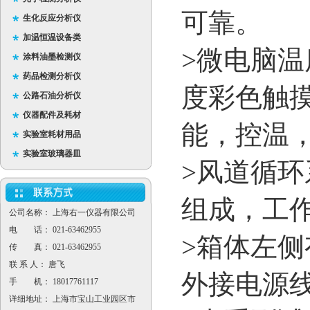
可靠。
生化反应分析仪
加温恒温设备类
>
微电脑温
涂料油墨检测仪
药品检测分析仪
度彩色触
公路石油分析仪
仪器配件及耗材
能，控温
实验室耗材用品
实验室玻璃器皿
>
风道循环
组成，工
公司名称： 上海右一仪器有限公司
电 话： 021-63462955
>
箱体左侧
传 真： 021-63462955
联 系 人： 唐飞
外接电源
手 机： 18017761117
详细地址： 上海市宝山工业园区市