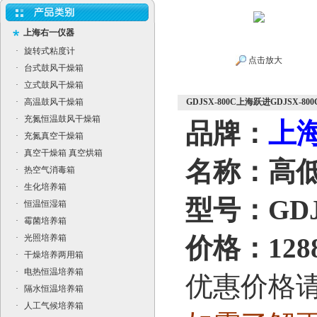
上海右一仪器
·
旋转式粘度计
点击放大
·
台式鼓风干燥箱
·
立式鼓风干燥箱
·
高温鼓风干燥箱
GDJSX-800C上海跃进GDJSX-8
·
充氮恒温鼓风干燥箱
上
品牌：
·
充氮真空干燥箱
·
真空干燥箱 真空烘箱
名称：高
·
热空气消毒箱
·
生化培养箱
型号：GDJS
·
恒温恒湿箱
·
霉菌培养箱
·
光照培养箱
价格：1288
·
干燥培养两用箱
·
电热恒温培养箱
优惠价格
·
隔水恒温培养箱
·
人工气候培养箱