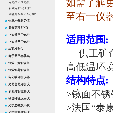
如需了解
·
电热恒温加热板
·
箱式电炉/马弗炉
至右一仪
·
陶瓷纤维高温马弗炉
快速水分测定仪
弗鲁克FLUKO
上海越平厂专栏
适用范围
:
上海博迅厂专栏
表面检测仪
供工矿企
电子天平衡器类
恒温干燥箱设备
高低温环
恒温培养箱设备
结构特点
:
电化学分析仪器
光谱色谱分析仪
>
镜面不锈
表面分析检测仪
物理特性反应仪
>
法国“泰
光学显微放大镜
光学检测分析仪