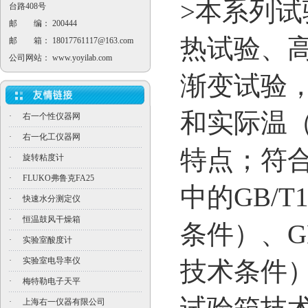
>
本系列试
台路408号
邮 编： 200444
热试验、
邮 箱：
18017761117@163.com
公司网站：
www.yoyilab.com
渐变试验
和实际温
·
右一个性仪器网
·
右一化工仪器网
特点；符合
·
旋转粘度计
·
FLUKO弗鲁克FA25
中的
GB/T1
·
快速水分测定仪
·
恒温鼓风干燥箱
条件）、
G
·
实验室酸度计
·
实验室电导率仪
技术条件
·
梅特勒电子天平
·
上海右一仪器有限公司