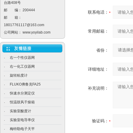
台路408号
邮 编： 200444
联系电话：
邮 箱：
18017761117@163.com
常用邮箱：
公司网站：
www.yoyilab.com
省份：
右一个性仪器网
·
右一化工仪器网
·
详细地址：
旋转粘度计
·
FLUKO弗鲁克FA25
·
补充说明：
快速水分测定仪
·
恒温鼓风干燥箱
·
实验室酸度计
·
实验室电导率仪
·
验证码：
梅特勒电子天平
·