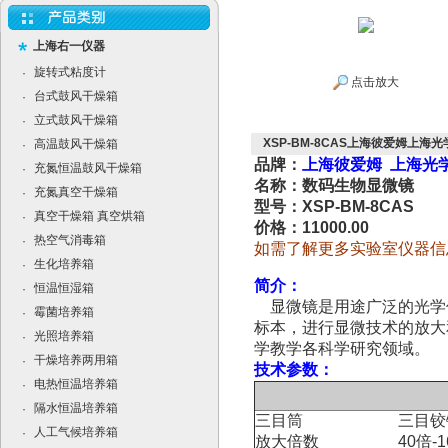
上海右一仪器
旋转式粘度计
·
点击放大
台式鼓风干燥箱
·
立式鼓风干燥箱
·
XSP-BM-8CAS上海彼爱姆上海光
高温鼓风干燥箱
·
品牌：
上海彼爱姆 上海光
充氮恒温鼓风干燥箱
·
名称：数码生物显微镜
充氮真空干燥箱
·
型号：XSP-BM-8CAS
真空干燥箱 真空烘箱
·
价格：11000.00
热空气消毒箱
·
如需了解更多实验室仪器信
生化培养箱
·
简介：
恒温恒湿箱
·
显微镜是用途广泛的光学
霉菌培养箱
·
标本，进行显微技术的放大
光照培养箱
·
学教学各科学研究领域。
干燥培养两用箱
·
技术参数：
电热恒温培养箱
·
隔水恒温培养箱
·
三目筒
三目铰链
人工气候培养箱
·
放大倍数
40倍-