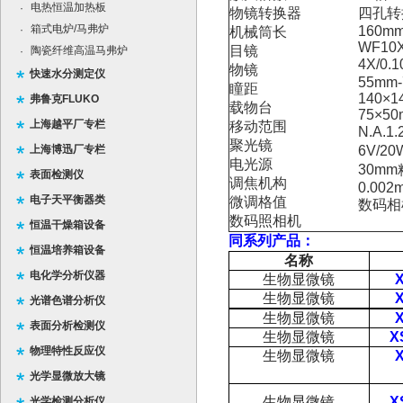
电热恒温加热板
·
物镜转换器
四孔转
箱式电炉/马弗炉
·
160m
机械筒长
WF10X
目镜
陶瓷纤维高温马弗炉
·
4X/0.
物镜
快速水分测定仪
55mm
瞳距
140×1
弗鲁克FLUKO
载物台
75×5
上海越平厂专栏
移动范围
N.A
聚光镜
上海博迅厂专栏
6V/
电光源
30m
表面检测仪
调焦机构
0.002
电子天平衡器类
微调格值
数码相
数码照相机
恒温干燥箱设备
同系列产品：
恒温培养箱设备
名称
电化学分析仪器
生物显微镜
生物显微镜
光谱色谱分析仪
生物显微镜
表面分析检测仪
生物显微镜
X
物理特性反应仪
生物显微镜
光学显微放大镜
生物显微镜
X
光学检测分析仪