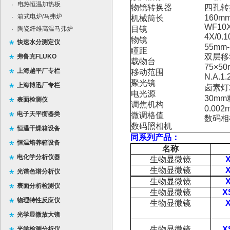
电热恒温加热板
·
物镜转换器
四孔转
箱式电炉/马弗炉
·
160m
机械筒长
WF10X
目镜
陶瓷纤维高温马弗炉
·
4X/0.
物镜
快速水分测定仪
55mm
瞳距
双层移动
弗鲁克FLUKO
载物台
75×5
上海越平厂专栏
移动范围
N.A
聚光镜
上海博迅厂专栏
卤素灯2
电光源
30m
表面检测仪
调焦机构
0.002
电子天平衡器类
微调格值
数码相
数码照相机
恒温干燥箱设备
同系列产品：
恒温培养箱设备
名称
电化学分析仪器
生物显微镜
生物显微镜
光谱色谱分析仪
生物显微镜
表面分析检测仪
生物显微镜
X
物理特性反应仪
生物显微镜
光学显微放大镜
生物显微镜
X
光学检测分析仪