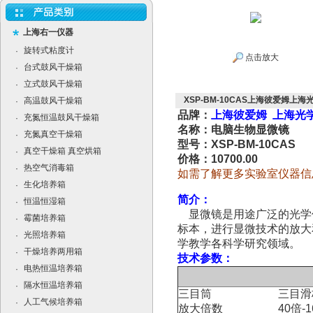
上海右一仪器
旋转式粘度计
·
点击放大
台式鼓风干燥箱
·
立式鼓风干燥箱
·
XSP-BM-10CAS上海彼爱姆上海
高温鼓风干燥箱
·
品牌：
上海彼爱姆 上海光
充氮恒温鼓风干燥箱
·
名称：电脑生物显微镜
充氮真空干燥箱
·
型号：XSP-BM-10CAS
真空干燥箱 真空烘箱
·
价格：10700.00
热空气消毒箱
·
如需了解更多实验室仪器信
生化培养箱
·
简介：
恒温恒湿箱
·
显微镜是用途广泛的光学
霉菌培养箱
·
标本，进行显微技术的放大
光照培养箱
·
学教学各科学研究领域。
干燥培养两用箱
·
技术参数：
电热恒温培养箱
·
隔水恒温培养箱
·
三目筒
三目滑板
人工气候培养箱
·
放大倍数
40倍-