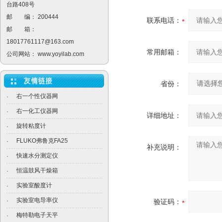
台路408号
邮 编： 200444
联系电话：
邮 箱：
18017761117@163.com
常用邮箱：
公司网站：
www.yoyilab.com
省份：
右一个性仪器网
·
右一化工仪器网
·
详细地址：
旋转粘度计
·
FLUKO弗鲁克FA25
·
补充说明：
快速水分测定仪
·
恒温鼓风干燥箱
·
实验室酸度计
·
实验室电导率仪
·
验证码：
梅特勒电子天平
·