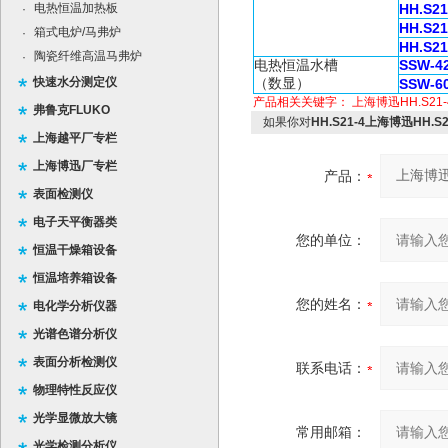
电热恒温加热板
HH.S21
·
HH.S21
箱式电炉/马弗炉
·
HH.S21
陶瓷纤维高温马弗炉
·
电热恒温水槽
SSW-42
快速水分测定仪
（数显）
SSW-60
产品相关关键字：
上海博迅HH.S21-
弗鲁克FLUKO
如果你对
HH.S21-4上海博迅HH.
上海越平厂专栏
上海博迅厂专栏
产品：
表面检测仪
电子天平衡器类
您的单位：
恒温干燥箱设备
恒温培养箱设备
您的姓名：
电化学分析仪器
光谱色谱分析仪
表面分析检测仪
联系电话：
物理特性反应仪
光学显微放大镜
常用邮箱：
光学检测分析仪