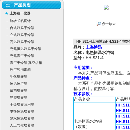
上海右一仪器
旋转式粘度计
·
点击放大
台式鼓风干燥箱
·
立式鼓风干燥箱
·
HH.S21-4上海博迅HH.S21-4
高温鼓风干燥箱
·
品牌：
上海博迅
充氮恒温鼓风干燥箱
·
名称：电热恒温水浴锅
充氮真空干燥箱
·
型号：HH.S21-4
真空干燥箱 真空烘箱
·
应用范围：
热空气消毒箱
·
本系列产品可供医疗卫生、医
生化培养箱
·
产品特点：
本系列产品外壳采用钢板制成
恒温恒湿箱
·
精心设计，使控温可靠。
霉菌培养箱
·
技术参数：
光照培养箱
·
产品名称
产品型
干燥培养两用箱
·
HH.S11
HH.S11
电热恒温培养箱
·
HH.S11
隔水恒温培养箱
·
电热恒温水浴锅
HH.S11
人工气候培养箱
·
（数显）
HH.S11