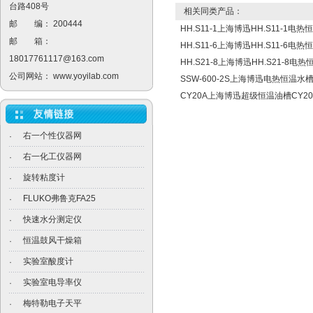
台路408号
相关同类产品：
邮 编： 200444
HH.S11-1上海博迅HH.S11-1电
邮 箱：
HH.S11-6上海博迅HH.S11-6电
18017761117@163.com
HH.S21-8上海博迅HH.S21-8
公司网站：
www.yoyilab.com
SSW-600-2S上海博迅电热恒温水槽S
CY20A上海博迅超级恒温油槽CY20
右一个性仪器网
·
右一化工仪器网
·
旋转粘度计
·
FLUKO弗鲁克FA25
·
快速水分测定仪
·
恒温鼓风干燥箱
·
实验室酸度计
·
实验室电导率仪
·
梅特勒电子天平
·