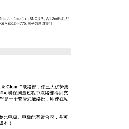
ol/L～1mol/L）, BNC接头, 含1.2m电缆, 配
液ME51344775, 离子强度调节剂
k & Clear™
液络部，使三大优势集
样可确保测量过程中液络部得到充
r™
是一个套管式液络部，即使在粘
参比电极。电极配有聚合膜，并可
成本！