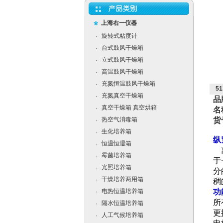
上海右一仪器
旋转式粘度计
·
台式鼓风干燥箱
·
立式鼓风干燥箱
·
高温鼓风干燥箱
·
充氮恒温鼓风干燥箱
·
5
充氮真空干燥箱
·
品
真空干燥箱 真空烘箱
·
名
热空气消毒箱
货
·
生化培养箱
·
纵
恒温恒湿箱
·
离
霉菌培养箱
·
于
光照培养箱
·
分
干燥培养两用箱
·
稠
电热恒温培养箱
功
·
所
隔水恒温培养箱
·
更
人工气候培养箱
·