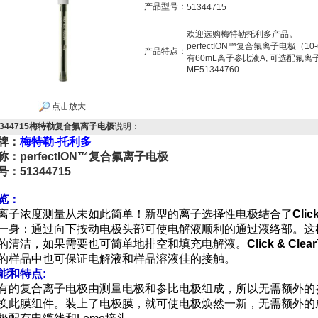
产品型号：
51344715
欢迎选购梅特勒托利多产品。
perfectION™复合氟离子电极（10-6m
产品特点：
有60mL离子参比液A, 可选配氟离子
ME51344760
点击放大
1344715梅特勒复合氟离子电极
说明：
牌：
梅特勒-托利多
称：perfectION™复合氟离子电极
号：51344715
览：
子浓度测量从未如此简单！新型的离子选择性电极结合了
Clic
一身：通过向下按动电极头部可使电解液顺利的通过液络部。这
的清洁，如果需要也可简单地排空和填充电解液。
Click & Clea
的样品中也可保证电解液和样品溶液佳的接触。
能和特点
:
有的复合离子电极由测量电极和参比电极组成，所以无需额外的
换此膜组件。装上了电极膜，就可使电极焕然一新，无需额外的