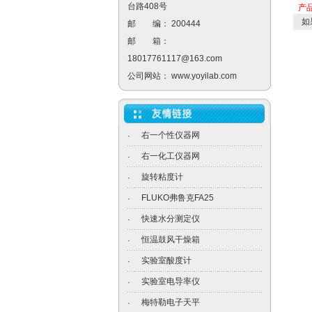
台路408号
产
如
邮 编： 200444
邮 箱：
18017761117@163.com
公司网站：
www.yoyilab.com
右一个性仪器网
·
右一化工仪器网
·
旋转粘度计
·
FLUKO弗鲁克FA25
·
快速水分测定仪
·
恒温鼓风干燥箱
·
实验室酸度计
·
实验室电导率仪
·
梅特勒电子天平
·