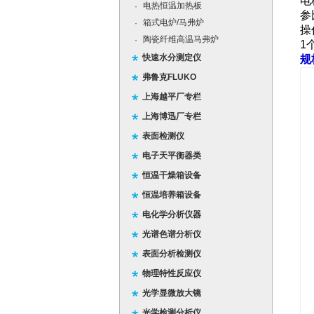
电
电热恒温加热板
·
参
箱式电炉/马弗炉
·
操
陶瓷纤维高温马弗炉
·
1
快速水分测定仪
规
弗鲁克FLUKO
上海越平厂专栏
上海博迅厂专栏
表面检测仪
电子天平衡器类
恒温干燥箱设备
恒温培养箱设备
电化学分析仪器
光谱色谱分析仪
表面分析检测仪
物理特性反应仪
光学显微放大镜
光学检测分析仪