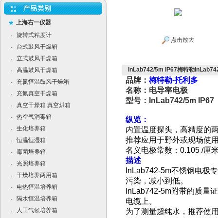
上海右一仪器
旋转式粘度计
·
点击放大
台式鼓风干燥箱
·
立式鼓风干燥箱
·
InLab742/5m IP67梅特勒InLab7
高温鼓风干燥箱
·
品牌：
梅特勒-托利多
充氮恒温鼓风干燥箱
·
名称：电导率电极
充氮真空干燥箱
·
型号：InLab742/5m IP67
真空干燥箱 真空烘箱
·
热空气消毒箱
·
纵览：
生化培养箱
·
内置温度探头，高精度的两
推荐应用于野外或现场使
恒温恒湿箱
·
名义电极常数：0.105 /厘
霉菌培养箱
·
描述
光照培养箱
·
InLab742-5m不锈
干燥培养两用箱
·
污染，减小到低。
电热恒温培养箱
·
InLab742-5m附带
隔水恒温培养箱
·
电缆上。
人工气候培养箱
·
为了测量超纯水，推荐使用