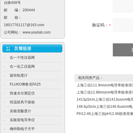
台路408号
邮 编： 200444
邮 箱：
验证码：
18017761117@163.com
公司网站：
www.yoyilab.com
右一个性仪器网
·
右一化工仪器网
·
旋转粘度计
·
相关同类产品：
FLUKO弗鲁克FA25
·
上海三信111.9ms/cm电导率校准溶
上海三信12.88ms/cm电导率校准溶
快速水分测定仪
·
1413μS/cm上海三信1413us/c
恒温鼓风干燥箱
·
146.6μS/cm上海三信146.6us/
实验室酸度计
·
PH12.46上海三信pH12.46校准溶
实验室电导率仪
·
梅特勒电子天平
·