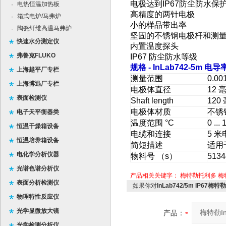
电极达到IP67防尘防水保
电热恒温加热板
·
高精度的两针电极
箱式电炉/马弗炉
·
小的样品带出率
陶瓷纤维高温马弗炉
·
坚固的不锈钢电极杆和测
快速水分测定仪
内置温度探头
弗鲁克FLUKO
IP67 防尘防水等级
规格
- InLab742-5m
电导
上海越平厂专栏
测量范围
0.001
上海博迅厂专栏
电极体直径
12 
表面检测仪
Shaft length
120
电极体材质
不锈
电子天平衡器类
温度范围 °C
0 ...
恒温干燥箱设备
电缆和连接
5 米
恒温培养箱设备
简短描述
适用于
电化学分析仪器
物料号 （s）
5134
光谱色谱分析仪
产品相关关键字：
梅特勒托利多
梅
表面分析检测仪
如果你对
InLab742/5m IP67梅特
物理特性反应仪
光学显微放大镜
产品：
光学检测分析仪