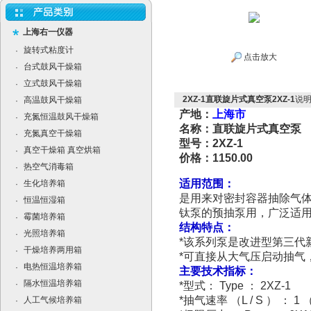
上海右一仪器
旋转式粘度计
·
点击放大
台式鼓风干燥箱
·
立式鼓风干燥箱
·
2XZ-1直联旋片式真空泵2XZ-1
说
高温鼓风干燥箱
·
产地：
上海市
充氮恒温鼓风干燥箱
·
名称：直联旋片式真空泵
充氮真空干燥箱
·
型号：2XZ-1
真空干燥箱 真空烘箱
·
价格：1150.00
热空气消毒箱
·
适用范围：
生化培养箱
·
是用来对密封容器抽除气
恒温恒湿箱
·
钛泵的预抽泵用，广泛适
霉菌培养箱
·
结构特点：
光照培养箱
·
*
该系列泵是改进型第三代
干燥培养两用箱
·
*
可直接从大气压启动抽气
电热恒温培养箱
·
主要技术指标：
隔水恒温培养箱
·
*
型
式
：
Type
：
2XZ-1
*
抽气速率
（L / S ）
：
1 
人工气候培养箱
·