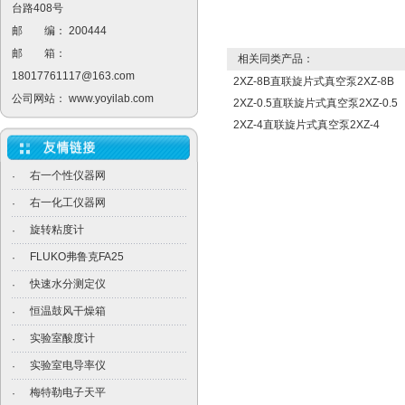
台路408号
邮 编： 200444
邮 箱：
相关同类产品：
18017761117@163.com
2XZ-8B直联旋片式真空泵2XZ-8B
公司网站：
www.yoyilab.com
2XZ-0.5直联旋片式真空泵2XZ-0.5
2XZ-4直联旋片式真空泵2XZ-4
右一个性仪器网
·
右一化工仪器网
·
旋转粘度计
·
FLUKO弗鲁克FA25
·
快速水分测定仪
·
恒温鼓风干燥箱
·
实验室酸度计
·
实验室电导率仪
·
梅特勒电子天平
·