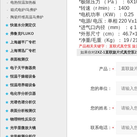
*
极限压力
（ Pa ）
：
6X1
电热恒温加热板
·
*
转
速
（
r /min
）：
1400
箱式电炉/马弗炉
·
*
电机功率（
KW
）：
0.25
陶瓷纤维高温马弗炉
·
*
电
源
/
电压：
单相
220 V±
快速水分测定仪
*
进气口内径
（mm）
：
￠
1
*
外
形尺
寸（
cm
）：
46.7×1
弗鲁克FLUKO
*
净重
/
毛重（
Kg
）：
19 / 2
上海越平厂专栏
产品相关关键字：
直联式真空泵
旋
上海博迅厂专栏
如果你对
2XZ-1直联旋片式真空泵2X
表面检测仪
电子天平衡器类
产品：
恒温干燥箱设备
恒温培养箱设备
您的单位：
电化学分析仪器
光谱色谱分析仪
您的姓名：
表面分析检测仪
物理特性反应仪
联系电话：
光学显微放大镜
光学检测分析仪