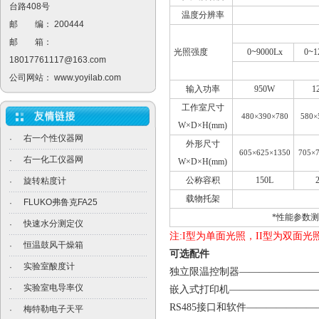
台路408号
温度分辨率
邮 编： 200444
邮 箱：
光照强度
0
~
9000Lx
0
~
1
18017761117@163.com
公司网站：
www.yoyilab.com
输入功率
950W
1
工作室尺寸
480×390×780
580×
W
×D×H(mm)
右一个性仪器网
·
外形尺寸
605×625×1350
705×
右一化工仪器网
·
W
×D×H(mm)
公称容积
150L
旋转粘度计
·
载物托架
FLUKO弗鲁克FA25
·
*
性能参数测
快速水分测定仪
·
注:I型为单面光照，II型为双面
恒温鼓风干燥箱
·
可选配件
实验室酸度计
·
独立限温控制器————————
实验室电导率仪
·
嵌入式打印机——————————
RS485
接口和软件————————
梅特勒电子天平
·