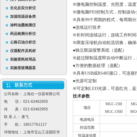
※
微电脑控制温度、光照度，
温度
生化反应分析仪
※
微电脑PID控制方式，控制波
加温恒温设备类
※
具有99个周期的程式，每周期分
涂料油墨检测仪
●连续运行技术
药品检测分析仪
※
长时间连续运行，连续工作时间不
公路石油分析仪
※
两套压缩机自动轮流切换，确保
●独立限温报警系统（选配）
仪器配件及耗材
※
超过限制温度即自动中断运行，
实验室耗材用品
●方便的数据处理（选配）
实验室玻璃器皿
※
具有USB或RS485接口，可
●光源可定制
※
可定制LED光源，可选红光，蓝
公司名称： 上海右一仪器有限公司
技术参数
电 话： 021-63462955
MGC-150I
MG
项目
传 真： 021-63462955
MGC-150II
MGC
联 系 人： 唐飞
电源电压
手 机： 18017761117
控温范围
详细地址： 上海市宝山工业园区市
恒温波动度