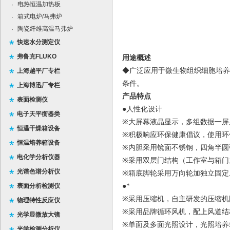
电热恒温加热板
·
箱式电炉/马弗炉
·
陶瓷纤维高温马弗炉
·
快速水分测定仪
弗鲁克FLUKO
用途概述
◆广泛应用于微生物组织细胞培养
上海越平厂专栏
条件。
上海博迅厂专栏
产品特点
表面检测仪
●人性化设计
电子天平衡器类
※
大屏幕液晶显示，多组数据一屏
恒温干燥箱设备
※
积极响应环保健康倡议，使用环保
恒温培养箱设备
※
内胆采用镜面不锈钢，四角半圆
电化学分析仪器
※
采用双层门结构（工作室与箱门
光谱色谱分析仪
※
箱底脚轮采用万向轮加独立固定
表面分析检测仪
●*
※
采用压缩机，自主研发的压缩机
物理特性反应仪
※
采用品牌循环风机，配上风道结
光学显微放大镜
※
单面及多面光照设计，
光照培养
光学检测分析仪