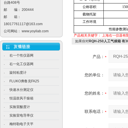
台路408号
公称容积
150
邮 编： 200444
载物托架
邮 箱：
工作环境
18017761117@163.com
性能参数测
公司网站：
www.yoyilab.com
产品相关关键字：
上海右一仪器有
如果你对
RQH-250人工气候箱 有
右一个性仪器网
·
产品：
右一化工仪器网
·
旋转粘度计
·
您的单位：
FLUKO弗鲁克FA25
·
快速水分测定仪
·
您的姓名：
恒温鼓风干燥箱
·
实验室酸度计
·
联系电话：
实验室电导率仪
·
梅特勒电子天平
·