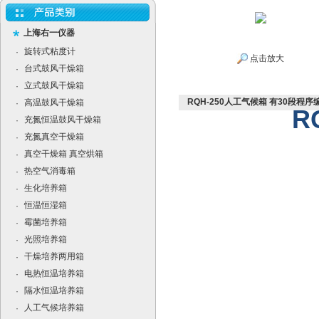
上海右一仪器
旋转式粘度计
·
点击放大
台式鼓风干燥箱
·
立式鼓风干燥箱
·
RQH-250人工气候箱 有30段程序
高温鼓风干燥箱
·
R
充氮恒温鼓风干燥箱
·
充氮真空干燥箱
·
真空干燥箱 真空烘箱
·
热空气消毒箱
·
生化培养箱
·
恒温恒湿箱
·
霉菌培养箱
·
光照培养箱
·
干燥培养两用箱
·
电热恒温培养箱
·
隔水恒温培养箱
·
人工气候培养箱
·