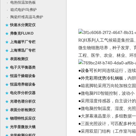
电热恒温加热板
·
箱式电炉/马弗炉
·
陶瓷纤维高温马弗炉
·
快速水分测定仪
弗鲁克FLUKO
RQH
系列人工气候箱是集控温
上海越平厂专栏
微生物细胞培养，种子发芽、
上海博迅厂专栏
工程、医学、农业、林业、环
表面检测仪
电子天平衡器类
●设备可
长时间连续运行，连续
恒温干燥箱设备
●外壳彩用优势冷轧钢板，
内胆
恒温培养箱设备
●
箱底脚轮采用万向轮加独立固
电化学分析仪器
●
微电脑PID智能控制，波动
●
采用湿度传感器，自主设计的
光谱色谱分析仪
●
微电脑控制温度、湿度、光照
表面分析检测仪
●
大屏幕液晶显示，多组数
物理特性反应仪
●
三面光照设计，可匹配多种
光学显微放大镜
●
采用双层门结构（工作室与
光学检测分析仪