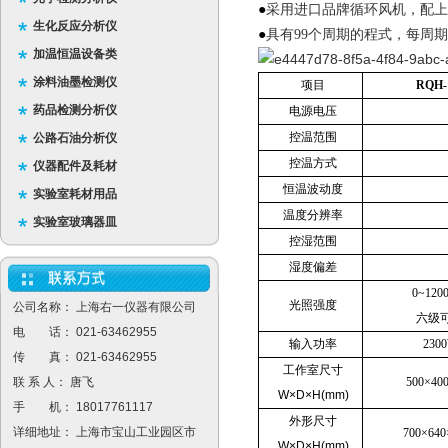
●
采用进口品牌循环风机，配上
生化反应分析仪
●
具有99个周期的程式，每周期
加温恒温设备类
涂料油墨检测仪
项目
RQH-
药品检测分析仪
电源电压
控温范围
公路石油分析仪
控温方式
仪器配件及耗材
恒温波动度
实验室耗材用品
温度分辨率
实验室玻璃器皿
控湿范围
湿度偏差
0~120
光照强度
公司名称： 上海右一仪器有限公司
六级
电 话： 021-63462955
输入功率
230
传 真： 021-63462955
工作室尺寸
联 系 人： 唐飞
500×40
W×D×H(mm)
手 机： 18017761117
外形尺寸
详细地址： 上海市宝山工业园区市
700×640
W×D×H(mm)