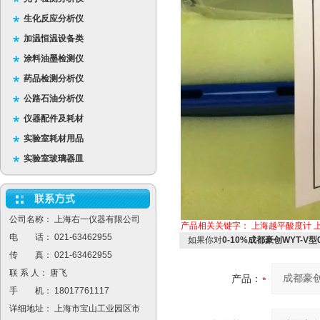
生化反应分析仪
加温恒温设备类
涂料油墨检测仪
药品检测分析仪
公路石油分析仪
仪器配件及耗材
实验室耗材用品
实验室玻璃器皿
公司名称： 上海右一仪器有限公司
产品相关关键字：
上海越平酸度计
电 话： 021-63462955
如果你对
0-10%成都豪创WYT-V
传 真： 021-63462955
联 系 人： 唐飞
产品：
手 机： 18017761117
详细地址： 上海市宝山工业园区市