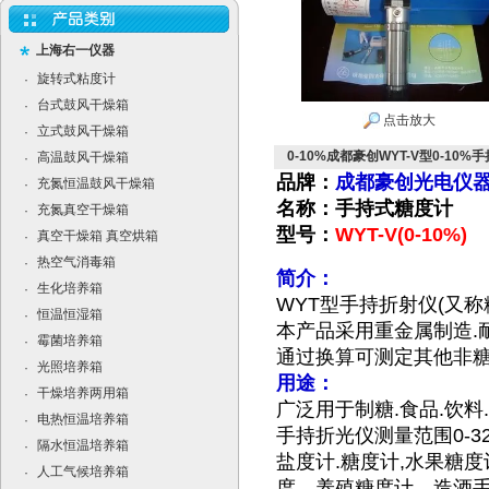
上海右一仪器
旋转式粘度计
·
台式鼓风干燥箱
·
点击放大
立式鼓风干燥箱
·
0-10%成都豪创WYT-V型0-10
高温鼓风干燥箱
·
品牌：
成都豪创光电仪
充氮恒温鼓风干燥箱
·
名称：手持式糖度计
充氮真空干燥箱
·
型号：
WYT-V(0-10%)
真空干燥箱 真空烘箱
·
热空气消毒箱
·
简介：
生化培养箱
·
WYT
型手持折射仪
(
又称
恒温恒湿箱
·
本产品采用重金属制造
.
霉菌培养箱
·
通过换算可测定其他非
光照培养箱
·
用途：
干燥培养两用箱
·
广泛用于制糖
.
食品
.
饮料
.
电热恒温培养箱
·
手持折光仪测量范围
0-3
隔水恒温培养箱
·
盐度计
.
糖度计
,
水果糖度
人工气候培养箱
·
度、养殖糖度计、造酒