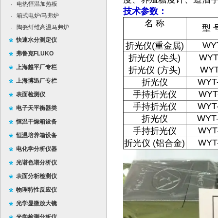
电热恒温加热板
·
技术参数：
箱式电炉/马弗炉
·
名
称
型
陶瓷纤维高温马弗炉
·
快速水分测定仪
WY
折光仪
(
重金属
)
弗鲁克FLUKO
WYT
折光仪
(
尖头
)
上海越平厂专栏
WYT
折光仪
(
方头
)
WYT-
上海博迅厂专栏
折光仪
WYT-
手持折光仪
表面检测仪
WYT
手持折光仪
电子天平衡器类
WYT-
折光仪
恒温干燥箱设备
WYT
手持折光仪
恒温培养箱设备
WYT
折光仪
(
铝合金
)
电化学分析仪器
光谱色谱分析仪
表面分析检测仪
物理特性反应仪
光学显微放大镜
光学检测分析仪