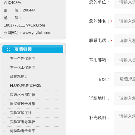
您的单位：
台路408号
邮 编： 200444
邮 箱：
您的姓名：
18017761117@163.com
公司网站：
www.yoyilab.com
联系电话：
右一个性仪器网
·
常用邮箱：
右一化工仪器网
·
旋转粘度计
·
省份：
FLUKO弗鲁克FA25
·
快速水分测定仪
·
详细地址：
恒温鼓风干燥箱
·
实验室酸度计
·
补充说明：
实验室电导率仪
·
梅特勒电子天平
·