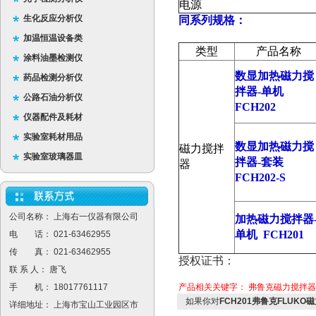
电源
生化反应分析仪
同系列规格：
加温恒温设备类
类型
产品名称
涂料油墨检测仪
数显加热磁力搅
药品检测分析仪
拌器
-
单机
公路石油分析仪
FCH202
仪器配件及耗材
实验室耗材用品
数显加热磁力搅
磁力搅拌
实验室玻璃器皿
拌器
-
套装
器
FCH202-S
公司名称： 上海右一仪器有限公司
加热磁力搅拌器
单机
FCH201
电 话： 021-63462955
传 真： 021-63462955
授权证书：
联 系 人： 唐飞
手 机： 18017761117
产品相关关键字：
弗鲁克磁力搅拌器
如果你对
FCH201弗鲁克FLUKO
详细地址： 上海市宝山工业园区市