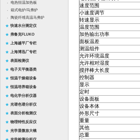
电热恒温加热板
·
速度范围
箱式电炉/马弗炉
·
小速度调节
陶瓷纤维高温马弗炉
·
转速显示
快速水分测定仪
温度范围
加热输出功率
弗鲁克FLUKO
面板温差
上海越平厂专栏
测温组件
上海博迅厂专栏
允许环境温度
表面检测仪
允许相对湿度
电子天平衡器类
搅拌棒大长度
控制器
恒温干燥箱设备
显示
恒温培养箱设备
定时
电化学分析仪器
设备面板
光谱色谱分析仪
设备本体
外形尺寸
表面分析检测仪
重量
物理特性反应仪
其他
光学显微放大镜
总重
光学检测分析仪