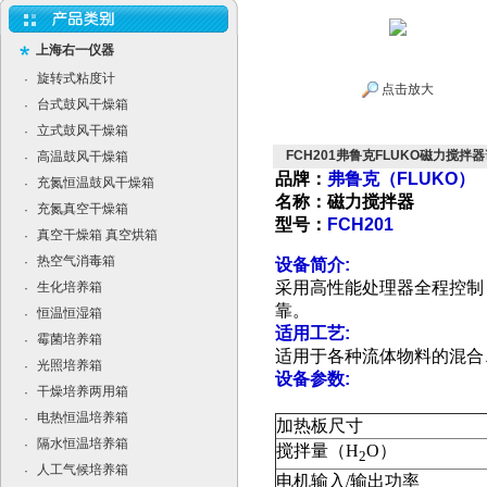
上海右一仪器
旋转式粘度计
·
点击放大
台式鼓风干燥箱
·
立式鼓风干燥箱
·
FCH201弗鲁克FLUKO磁力搅拌器
高温鼓风干燥箱
·
品牌：
弗鲁克（FLUKO）
充氮恒温鼓风干燥箱
·
名称：磁力搅拌器
充氮真空干燥箱
·
型号：
FCH201
真空干燥箱 真空烘箱
·
热空气消毒箱
·
设备简介:
采用高性能处理器全程控制
生化培养箱
·
靠。
恒温恒湿箱
·
适用工艺:
霉菌培养箱
·
适用于各种流体物料的混合
光照培养箱
·
设备参数:
干燥培养两用箱
·
电热恒温培养箱
·
加热板尺寸
隔水恒温培养箱
·
搅拌量（H
O）
2
人工气候培养箱
·
电机输入/输出功率