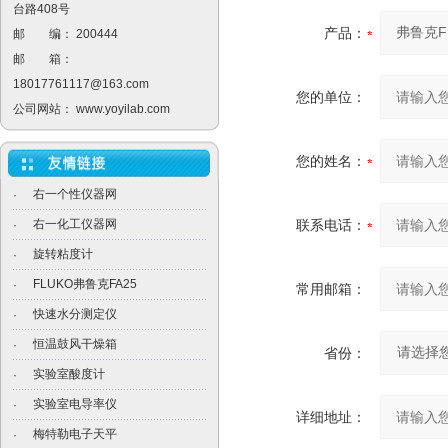
台路408号
产品：
邮 编： 200444
邮 箱：
18017761117@163.com
您的单位：
公司网站：
www.yoyilab.com
您的姓名：
右一个性仪器网
·
右一化工仪器网
联系电话：
·
旋转粘度计
·
FLUKO弗鲁克FA25
·
常用邮箱：
快速水分测定仪
·
恒温鼓风干燥箱
·
省份：
实验室酸度计
·
实验室电导率仪
·
详细地址：
梅特勒电子天平
·