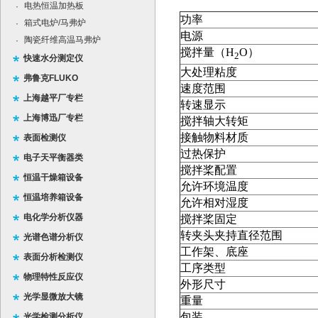
电热恒温加热板
·
功率
箱式电炉/马弗炉
·
电源
陶瓷纤维高温马弗炉
·
搅拌量（H
O）
2
快速水分测定仪
大处理粘度
弗鲁克FLUKO
速度范围
上海越平厂专栏
转速显示
上海博迅厂专栏
搅拌轴大转矩
接触物料材质
表面检测仪
过热保护
电子天平衡器类
搅拌桨配置
恒温干燥箱设备
允许环境温度
恒温培养箱设备
允许相对湿度
电化学分析仪器
搅拌桨固定
转夹头夹持直径范围
光谱色谱分析仪
工作架、底座
表面分析检测仪
工序类型
物理特性反应仪
外形尺寸
光学显微放大镜
重量
包装
光学检测分析仪