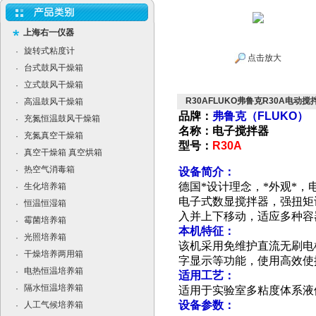
上海右一仪器
旋转式粘度计
·
点击放大
台式鼓风干燥箱
·
立式鼓风干燥箱
·
R30AFLUKO弗鲁克R30A电动
高温鼓风干燥箱
·
品牌：
弗鲁克（FLUKO）
充氮恒温鼓风干燥箱
·
名称：电子搅拌器
充氮真空干燥箱
·
型号：
R30A
真空干燥箱 真空烘箱
·
热空气消毒箱
·
设备简介：
德国*设计理念，*外观*
生化培养箱
·
电子式数显搅拌器，强扭矩
恒温恒湿箱
·
入并上下移动，适应多种容
霉菌培养箱
·
本机特征：
光照培养箱
·
该机采用免维护直流无刷电
干燥培养两用箱
·
字显示等功能，使用高效使
电热恒温培养箱
·
适用工艺：
隔水恒温培养箱
·
适用于实验室多粘度体系液
设备参数：
人工气候培养箱
·