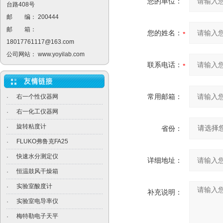
您的单位：
台路408号
邮 编： 200444
邮 箱：
您的姓名：
18017761117@163.com
公司网站：
www.yoyilab.com
联系电话：
常用邮箱：
右一个性仪器网
·
右一化工仪器网
·
旋转粘度计
·
省份：
FLUKO弗鲁克FA25
·
快速水分测定仪
·
详细地址：
恒温鼓风干燥箱
·
实验室酸度计
·
补充说明：
实验室电导率仪
·
梅特勒电子天平
·