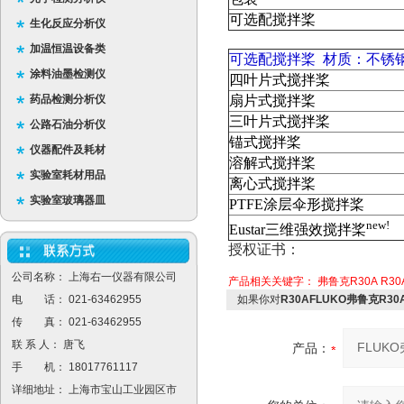
可选配搅拌桨
生化反应分析仪
加温恒温设备类
可选配搅拌桨 材质：不锈钢S
涂料油墨检测仪
四叶片式搅拌桨
药品检测分析仪
扇片式搅拌桨
三叶片式搅拌桨
公路石油分析仪
锚式搅拌桨
仪器配件及耗材
溶解式搅拌桨
实验室耗材用品
离心式搅拌桨
实验室玻璃器皿
PTFE涂层伞形搅拌桨
new!
Eustar三维强效搅拌桨
授权证书：
公司名称： 上海右一仪器有限公司
产品相关关键字：
弗鲁克R30A
R3
电 话： 021-63462955
如果你对
R30AFLUKO弗鲁克R
传 真： 021-63462955
联 系 人： 唐飞
产品：
手 机： 18017761117
详细地址： 上海市宝山工业园区市