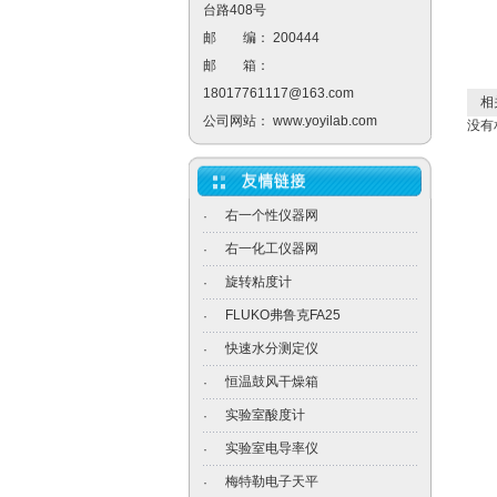
台路408号
邮 编： 200444
邮 箱：
18017761117@163.com
相关
公司网站：
www.yoyilab.com
没有
右一个性仪器网
·
右一化工仪器网
·
旋转粘度计
·
FLUKO弗鲁克FA25
·
快速水分测定仪
·
恒温鼓风干燥箱
·
实验室酸度计
·
实验室电导率仪
·
梅特勒电子天平
·