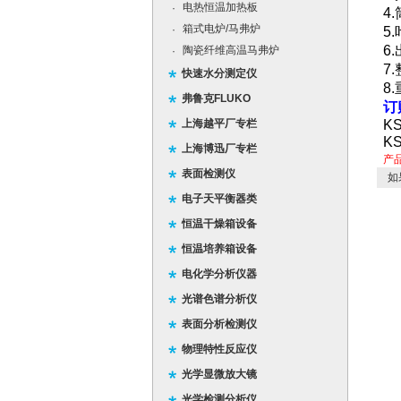
电热恒温加热板
·
4
箱式电炉/马弗炉
·
5
6
陶瓷纤维高温马弗炉
·
7
快速水分测定仪
弗鲁克FLUKO
订
上海越平厂专栏
K
K
上海博迅厂专栏
产
表面检测仪
如
电子天平衡器类
恒温干燥箱设备
恒温培养箱设备
电化学分析仪器
光谱色谱分析仪
表面分析检测仪
物理特性反应仪
光学显微放大镜
光学检测分析仪