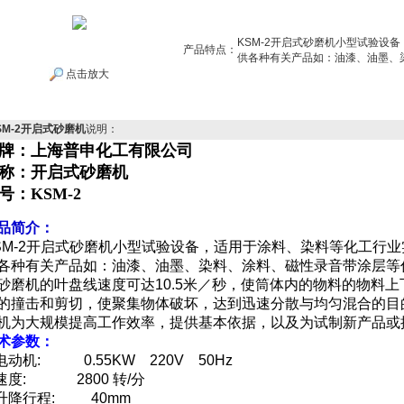
KSM-2开启式砂磨机小型试验设
产品特点：
供各种有关产品如：油漆、油墨、
点击放大
SM-2开启式砂磨机
说明：
牌：上海普申化工有限公司
称：
开启式砂磨机
号：
KSM-2
品简介：
SM-2开启式砂磨机小型试验设备，适用于涂料、染料等化工行
各种有关产品如：油漆、油墨、染料、涂料、磁性录音带涂层等
砂磨机的叶盘线速度可达10.5米／秒，使筒体内的物料的物料
的撞击和剪切，使聚集物体破坏，达到迅速分散与均匀混合的目
机为大规模提高工作效率，提供基本依据，以及为试制新产品或
术参数：
.电动机: 0.55KW 220V 50Hz
.速度: 2800 转/分
.升降行程: 40mm