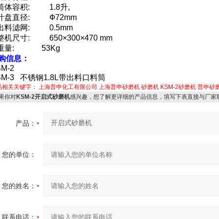
.筒体容积: 1.8升,
.叶盘直径: Ф72mm
.出料滤网: 0.5mm
.整机尺寸: 650×300×470 mm
8.重量: 53Kg
购信息：
SM-2
SM-3 不锈钢1.8L带出料口料筒
品相关关键字：
上海普申化工有限公司
上海普申砂磨机
砂磨机
KSM-2砂磨机
普申砂
果你对
KSM-2开启式砂磨机
感兴趣，想了解更详细的产品信息，填写下表直接与厂家
产品：
您的单位：
您的姓名：
联系电话：