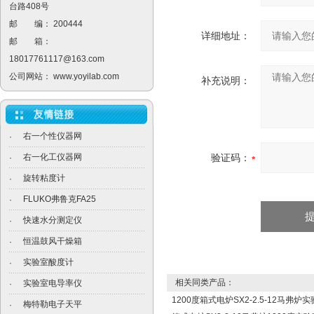
台路408号
邮 编： 200444
详细地址：
邮 箱：
18017761117@163.com
公司网站：
www.yoyilab.com
补充说明：
右一个性仪器网
·
右一化工仪器网
验证码：
·
旋转粘度计
·
FLUKO弗鲁克FA25
·
快速水分测定仪
·
恒温鼓风干燥箱
·
实验室酸度计
·
相关同类产品：
实验室电导率仪
·
1200度箱式电炉SX2-2.5-12马弗炉
梅特勒电子天平
·