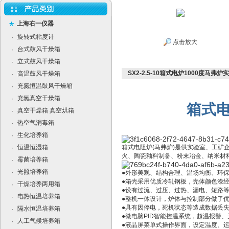
上海右一仪器
旋转式粘度计
·
点击放大
台式鼓风干燥箱
·
立式鼓风干燥箱
·
SX2-2.5-10箱式电炉1000度马弗
高温鼓风干燥箱
·
充氮恒温鼓风干燥箱
·
充氮真空干燥箱
·
箱式
真空干燥箱 真空烘箱
·
热空气消毒箱
·
生化培养箱
·
恒温恒湿箱
箱式电阻炉
(
马弗炉
)
是供实验室、工矿
·
火、陶瓷釉料制备、粉末冶金、纳米材
霉菌培养箱
·
光照培养箱
·
●
外形美观、结构合理、温场均衡、环
●
箱壳采用优质冷轧钢板，壳体颜色漆
干燥培养两用箱
·
●
设有过流、过压、过热、漏电、短路
电热恒温培养箱
·
●
整机一体设计，炉体与控制部分做了
●
具有因停电，死机状态等造成数据丢
隔水恒温培养箱
·
●
微电脑
PID
智能控温系统，超温报警、
人工气候培养箱
·
●
液晶屏
菜单式操作界面
，设定温度、