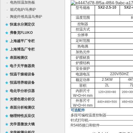
电热恒温加热板
·
SX2-2.5-10
SX2-
型号规格
箱式电炉/马弗炉
·
陶瓷纤维高温马弗炉
·
温度范围
R
控制器
快速水分测定仪
控温方式
弗鲁克FLUKO
分辨率
定时范围
上海越平厂专栏
热电偶
上海博迅厂专栏
加热元件
表面检测仪
炉膛材质
炉膛结构
电子天平衡器类
安全保护
220V/50HZ
恒温干燥箱设备
电源电压
2.5KW
4
额定功率
恒温培养箱设备
2L
7
容积
电化学分析仪器
内胆尺寸
120×200×80
200×30
W×D×H
mm
光谱色谱分析仪
外形尺寸
440×460×500
460×63
W×D×H mm
表面分析检测仪
可选配件
多段可编程温度控制器—————————
物理特性反应仪
针式打印机——————————————
光学显微放大镜
RS485接口和软件——————————
光学检测分析仪