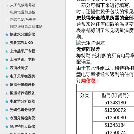
一部分可撕下来进行填写。 
人工气候培养箱
·
时，还提供袋子包装的常见
电热恒温加热板
·
您获得安全结果所需的全部
箱式电炉/马弗炉
·
通常来说任何细微的温度变
陶瓷纤维高温马弗炉
·
表格都标明了常见测量温度
快速水分测定仪
期。
弗鲁克FLUKO
无矩阵误差
上海越平厂专栏
梅特勒-托利多的所有电导
上海博迅厂专栏
配误差。
由于其水性组成，梅特勒-
表面检测仪
型电导率液通常遇到的任何
电子天平衡器类
订购信息：
恒温干燥箱设备
恒温培养箱设备
分类
型号(订货号)
电化学分析仪器
51343180
光谱色谱分析仪
51350072
51350080
表面分析检测仪
51343184
物理特性反应仪
51350074