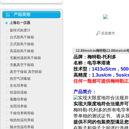
上海右一仪器
旋转式粘度计
·
点击放大
台式鼓风干燥箱
·
立式鼓风干燥箱
·
12.88ms/cm梅特勒12.88ms/c
高温鼓风干燥箱
·
品牌：梅特勒-托利多
充氮恒温鼓风干燥箱
·
名称：电导率溶液
充氮真空干燥箱
·
技术型：
1413uS/cm，500
真空干燥箱 真空烘箱
·
高精度：
1.3us/cm，5us/
热空气消毒箱
·
任何一瓶都可提供梅特勒正
生化培养箱
·
产品简介：
恒温恒湿箱
·
霉菌培养箱
·
实现大限度地符合法规并可
光照培养箱
·
梅特勒-托利多的所有电导率
干燥培养两用箱
·
带单独的测试证书。 请从
电热恒温培养箱
·
提供不同的包装类型满足您
隔水恒温培养箱
·
在瓶子和袋子之间进行选择