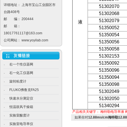
详细地址： 上海市宝山工业园区市
51302070
台路408号
51302068
邮 编： 200444
51302079
液
邮 箱：
51350052
18017761117@163.com
51350054
公司网站：
www.yoyilab.com
51350056
51350058
51302153
51350092
右一个性仪器网
·
51350096
右一化工仪器网
·
51350094
旋转粘度计
·
51350098
FLUKO弗鲁克FA25
·
51302049
51302050
快速水分测定仪
·
51340294
恒温鼓风干燥箱
·
产品相关关键字：
梅特勒电导率液
实验室酸度计
·
如果你对
12.88ms/cm梅特勒12.
实验室电导率仪
·