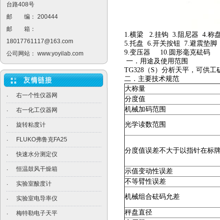
台路408号
邮 编： 200444
邮 箱：
1.横梁 2.挂钩 3.阻尼器 4.称
18017761117@163.com
5.托盘 6.开关按钮 7.避震垫脚
9.变压器 10.圆形毫克砝码
公司网站：
www.yoyilab.com
一．用途及使用范围
TG328（S）分析天平，可
二．主要技术规范
大称量
右一个性仪器网
·
分度值
机械加码范围
右一化工仪器网
·
光学读数范围
旋转粘度计
·
FLUKO弗鲁克FA25
·
分度值误差不大于以指针在标
快速水分测定仪
·
恒温鼓风干燥箱
·
示值变动性误差
不等臂性误差
实验室酸度计
·
机械组合砝码允差
实验室电导率仪
·
秤盘直径
梅特勒电子天平
·