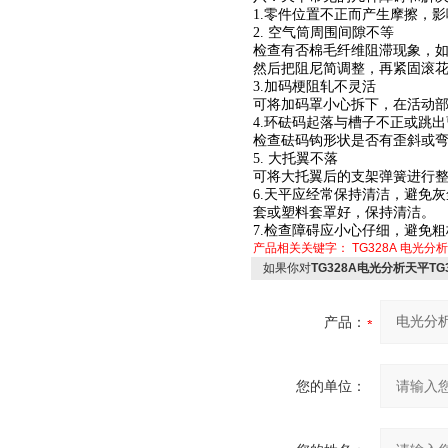
1.零件位置不正而产生摩擦，
2. 空气筒周围间隙不等
检查有否棉毛纤维阻滞现象，
然后把阻尼简调整，再紧固滚
3.加码梗阻轧不灵活
可将加码罩小心拆下，在活动
4.环砝码起落与槽子不正或跳出
检查砝码钩形状是否有歪斜或
5. 大托翼不落
可将大托翼后的支架弹簧进行
6.天平应经常保持清洁，避免
套或塑料套罩好，保持清洁。
7.检查障碍应小心仔细，避免
产品相关关键字：
TG328A
电光分析
如果你对
TG328A电光分析天平TG3
产品：
您的单位：