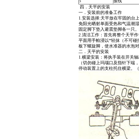
5
接线
四．天平的安装
一．安装前的准备工作
1.安装选择:天平放在牢固的台
免阳光晒射单面受热和气温潮
固定脚下垫入避震垫脚各一只
2.清洁工作：首先将整个天平
平面用手帕浸以*轻抹（不可碰
板下螺旋脚，使水准器的水泡
二．天平的安装
1.横梁安装：将执手装在开关
（切勿碰上玛瑙口及指针下端
停动装置上的支柱托住横梁。（