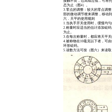
接触不良，过高或过低，可将托
态为止（图4）。
3.零点的调整：较大的零点调
部的微动调节梗来调整，移动到投
六．天平的使用规则
1.当执手开关使用时，缓慢均
2.称量时应适当的估计添加砝
为止。
3.在每次称量时，都应将天平
4.被称物在10毫克以下者，可由
环形砝码。
5.读数方法可按（图六）来读取