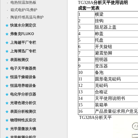
电热恒温加热板
TG328A
分析天平使用说明
·
成套一览表
箱式电炉/马弗炉
·
1
横梁
陶瓷纤维高温马弗炉
·
2
挂钩
快速水分测定仪
3
阻尼器上盖
4
称盖
弗鲁克FLUKO
5
托盘
上海越平厂专栏
6
开关旋钮
上海博迅厂专栏
7
避震垫脚
8
照明器
表面检测仪
9
变压器
电子天平衡器类
10
备泡
恒温干燥箱设备
11
圆形毫克砝码
12
克砝码
恒温培养箱设备
13
合格证
电化学分析仪器
14
天平使用说明书
光谱色谱分析仪
15
装箱单
16
产品质量征求用户意见
表面分析检测仪
TG328A分析天平
物理特性反应仪
光学显微放大镜
光学检测分析仪