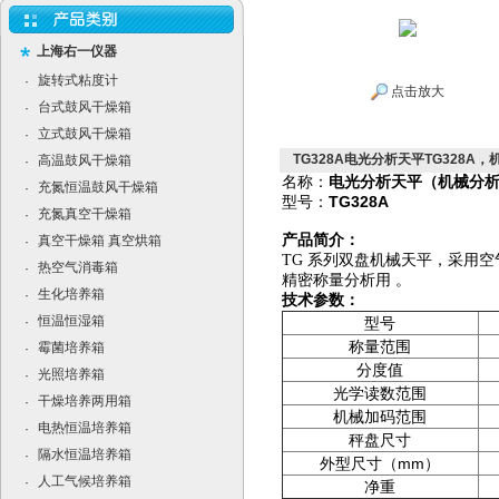
上海右一仪器
旋转式粘度计
·
点击放大
台式鼓风干燥箱
·
立式鼓风干燥箱
·
TG328A电光分析天平TG328A，机
高温鼓风干燥箱
·
名称：
电光分析天平（机械分
充氮恒温鼓风干燥箱
·
型号：
TG328A
充氮真空干燥箱
·
产品简介：
真空干燥箱 真空烘箱
·
TG 系列双盘机械天平，采用
热空气消毒箱
·
精密称量分析用
。
生化培养箱
·
技术参数：
恒温恒湿箱
·
型号
称量范围
霉菌培养箱
·
分度值
光照培养箱
·
光学读数范围
干燥培养两用箱
·
机械加码范围
电热恒温培养箱
·
秤盘尺寸
隔水恒温培养箱
·
外型尺寸（mm）
人工气候培养箱
·
净重