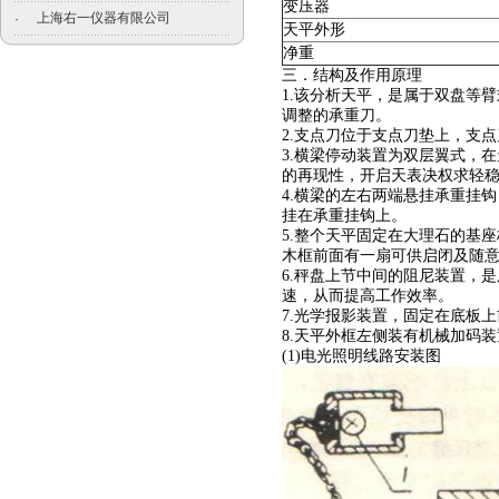
变压器
上海右一仪器有限公司
·
天平外形
净重
三．结构及作用原理
1.该分析天平，是属于双盘等
调整的承重刀。
2.支点刀位于支点刀垫上，支
3.横梁停动装置为双层翼式，
的再现性，开启天表决权求轻
4.横梁的左右两端悬挂承重挂
挂在承重挂钩上。
5.整个天平固定在大理石的基
木框前面有一扇可供启闭及随
6.秤盘上节中间的阻尼装置，
速，从而提高工作效率。
7.光学报影装置，固定在底板上
8.天平外框左侧装有机械加码装
(1)电光照明线路安装图