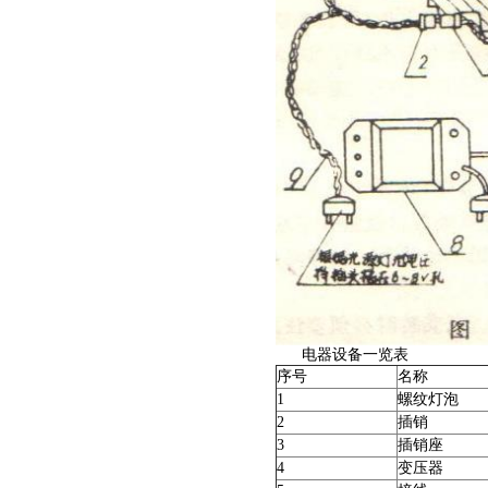
电器设备一览表
序号
名称
1
螺纹灯泡
2
插销
3
插销座
4
变压器