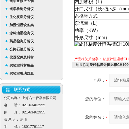
光学显微放大镜
内胆容积（
L
）
开口尺寸（长×宽×深（
mm
光学检测分析仪
泵循环方式
生化反应分析仪
泵流量（
L
）
加温恒温设备类
功率（
KW
）
涂料油墨检测仪
外形尺寸（
mm
）
药品检测分析仪
公路石油分析仪
仪器配件及耗材
产品相关关键字：
粘度计恒温槽CH1
如果你对
旋转粘度计恒温槽CH1006
实验室耗材用品
实验室玻璃器皿
产品：
公司名称： 上海右一仪器有限公司
您的单位：
电 话： 021-63462955
传 真： 021-63462955
您的姓名：
联 系 人： 唐飞
手 机： 18017761117