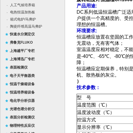
人工气候培养箱
·
产品用途
:
DC
系列低温恒温槽广泛适
电热恒温加热板
·
户提供一个高精度的、受
箱式电炉/马弗炉
·
理想的恒温槽。
陶瓷纤维高温马弗炉
·
环境要求
:
快速水分测定仪
恒温槽应放置在坚固的工
弗鲁克FLUKO
无震动，无有害气体；
室温温度应相对稳定，不
上海越平厂专栏
是
-40
℃、
-65
℃、
-80
℃的
上海博迅厂专栏
障；
表面检测仪
恒温槽应定期保养，特别
机、散热板的灰尘。
电子天平衡器类
）
恒温干燥箱设备
技术参数：
恒温培养箱设备
型
号
电化学分析仪器
温度范围（℃）
光谱色谱分析仪
温度波动度（℃）
表面分析检测仪
控温方式
物理特性反应仪
显示分辨率（℃）