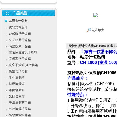
上海右一仪器
旋转式粘度计
·
点击放大
台式鼓风干燥箱
·
立式鼓风干燥箱
·
旋转粘度计恒温槽CH1006 室温-1
高温鼓风干燥箱
·
品牌：
上海右一仪器有限
充氮恒温鼓风干燥箱
·
名称：粘度计恒温槽
充氮真空干燥箱
·
型号：
CH-1006 (室温-10
真空干燥箱 真空烘箱
·
热空气消毒箱
·
旋转粘度计恒温槽CH1006
生化培养箱
·
产品简介：
粘度计恒温槽（
CH1006
）
恒温恒湿箱
·
接传递给被测试样，旋转
霉菌培养箱
·
性能特点：
光照培养箱
·
1.采用微机温控
PID
调节、
干燥培养两用箱
·
2.升降温快速、稳定、可靠
电热恒温培养箱
·
3.工作槽内胆采用不锈钢材
隔水恒温培养箱
·
旋转粘度计恒温槽CH1006