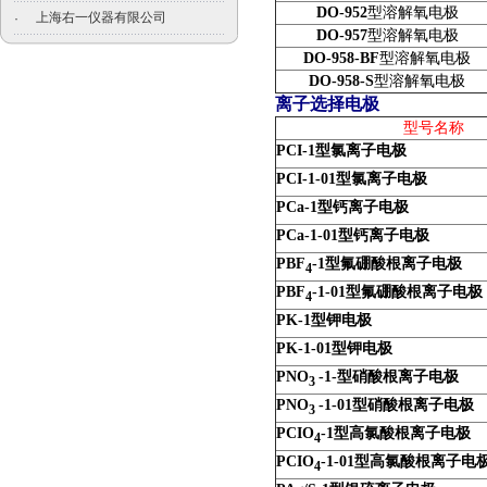
DO-952
型溶解氧电极
上海右一仪器有限公司
·
DO-957
型溶解氧电极
DO-958-BF
型溶解氧电极
DO-958-S
型溶解氧电极
离子选择电极
型号名称
PCI-1
型氯离子电极
PCI-1-01
型氯离子电极
PCa-1
型钙离子电极
PCa-1-01
型钙离子电极
PBF
-1
型氟硼酸根
离子电极
4
PBF
-1-01
型氟硼酸根
离子电极
4
PK-1
型钾电极
PK-1-01
型钾电极
PNO
-1-
型硝酸根
离子电极
3
PNO
-1-01
型硝酸根
离子电极
3
PCIO
-1
型高氯酸根
离子电极
4
PCIO
-1-01
型高氯酸根
离子电
4