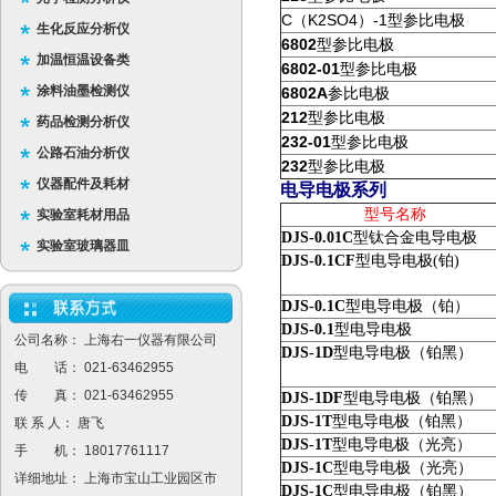
C
K2SO4
-1
（
）
型参比电极
生化反应分析仪
6802
型参比电极
加温恒温设备类
6802-01
型参比电极
涂料油墨检测仪
6802A
参比电极
212
型参比电极
药品检测分析仪
232-01
型参比电极
公路石油分析仪
232
型参比电极
仪器配件及耗材
电导电极系列
型号名称
实验室耗材用品
DJS-0.01C
型钛合金电导电极
实验室玻璃器皿
DJS-0.1CF
型电导电极(铂)
DJS-0.1C
型电导电极（铂）
DJS-0.1
型电导电极
公司名称： 上海右一仪器有限公司
DJS-1D
型电导电极（铂黑）
电 话： 021-63462955
传 真： 021-63462955
DJS-1DF
型电导电极（铂黑）
DJS-1T
型电导电极（铂黑）
联 系 人： 唐飞
DJS-1T
型电导电极（光亮）
手 机： 18017761117
DJS-1C
型电导电极（光亮）
详细地址： 上海市宝山工业园区市
DJS-1C
型电导电极（铂黑）