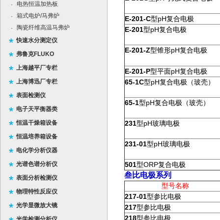
电热恒温加热板
·
箱式电炉/马弗炉
·
E-201-C
pH
型
复合电极
陶瓷纤维高温马弗炉
·
E-201
pH
型
复合电极
快速水分测定仪
E-201-Z
pH
型锥形
复合电极
弗鲁克FLUKO
上海越平厂专栏
E-201-P
pH
型平面
复合电极
上海博迅厂专栏
65-1C
pH
型
复合电极（玻壳）
表面检测仪
65-1
pH
型
复合电极（玻壳）
电子天平衡器类
恒温干燥箱设备
231
pH
型
玻璃电极
恒温培养箱设备
231-01
pH
型
玻璃电极
电化学分析仪器
光谱色谱分析仪
501
ORP
型
复合电极
叁比电极系列
表面分析检测仪
型号名称
物理特性反应仪
217-01
型参比电极
光学显微放大镜
217
型参比电极
218
型参比电极
光学检测分析仪