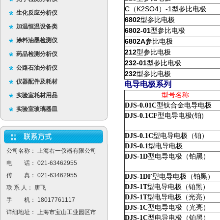
C
K2SO4
-1
（
）
型参比电极
生化反应分析仪
6802
型参比电极
加温恒温设备类
6802-01
型参比电极
涂料油墨检测仪
6802A
参比电极
212
型参比电极
药品检测分析仪
232-01
型参比电极
公路石油分析仪
232
型参比电极
仪器配件及耗材
电导电极系列
型号名称
实验室耗材用品
DJS-0.01C
型钛合金电导电极
实验室玻璃器皿
DJS-0.1CF
型电导电极(铂)
DJS-0.1C
型电导电极（铂）
DJS-0.1
型电导电极
公司名称： 上海右一仪器有限公司
DJS-1D
型电导电极（铂黑）
电 话： 021-63462955
传 真： 021-63462955
DJS-1DF
型电导电极（铂黑）
DJS-1T
型电导电极（铂黑）
联 系 人： 唐飞
DJS-1T
型电导电极（光亮）
手 机： 18017761117
DJS-1C
型电导电极（光亮）
详细地址： 上海市宝山工业园区市
DJS-1C
型电导电极（铂黑）