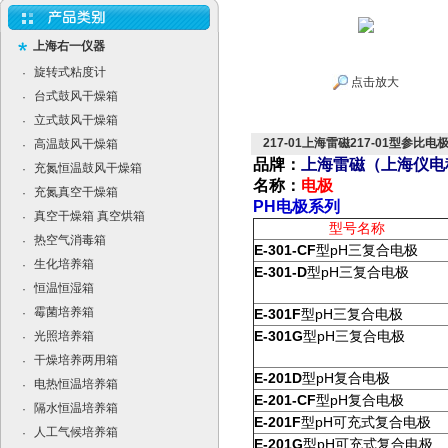
上海右一仪器
旋转式粘度计
·
点击放大
台式鼓风干燥箱
·
立式鼓风干燥箱
·
217-01上海雷磁217-01型参
高温鼓风干燥箱
·
品牌：
上海雷磁（
上海仪电
充氮恒温鼓风干燥箱
·
名称：
电极
充氮真空干燥箱
·
PH电极系列
真空干燥箱 真空烘箱
·
型号名称
热空气消毒箱
·
E-301-CF
pH
型
三复合电极
生化培养箱
·
E-301-D
pH
型
三复合电极
恒温恒湿箱
·
霉菌培养箱
·
E-301F
pH
型
三复合电极
E-301G
pH
光照培养箱
型
三复合电极
·
干燥培养两用箱
·
E-201D
pH
型
复合电极
电热恒温培养箱
·
E-201-CF
pH
型
复合电极
隔水恒温培养箱
·
E-201F
pH
型
可充式复合电极
人工气候培养箱
·
E-201G
pH
型
可充式复合电极