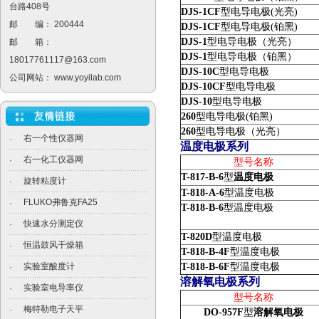
台路408号
DJS-1CF
型电导电极(光亮)
邮 编： 200444
DJS-1CF
型电导电极(铂黑)
DJS-1
型电导电极（光亮）
邮 箱：
DJS-1
型电导电极（铂黑）
18017761117@163.com
DJS-10C
型电导电极
公司网站：
www.yoyilab.com
DJS-10CF
型电导电极
DJS-10
型电导电极
260
型电导电极(铂黑)
260
型电导电极（光亮）
右一个性仪器网
·
温度电极系列
右一化工仪器网
·
型号名称
T-817-B-6
型
温度电极
旋转粘度计
·
T-818-A-6
型温度电极
FLUKO弗鲁克FA25
·
T-818-B-6
型温度电极
快速水分测定仪
·
T-820D
型温度电极
恒温鼓风干燥箱
·
T-818-B-4F
型温度电极
实验室酸度计
T-818-B-6F
型温度电极
·
溶解氧电极系列
实验室电导率仪
·
型号名称
梅特勒电子天平
·
DO-957F
型
溶解氧电极