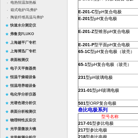
电热恒温加热板
·
箱式电炉/马弗炉
·
E-201-C
pH
型
复合电极
陶瓷纤维高温马弗炉
·
E-201
pH
型
复合电极
快速水分测定仪
E-201-Z
pH
型锥形
复合电极
弗鲁克FLUKO
上海越平厂专栏
E-201-P
pH
型平面
复合电极
上海博迅厂专栏
65-1C
pH
型
复合电极（玻壳）
表面检测仪
65-1
pH
型
复合电极（玻壳）
电子天平衡器类
恒温干燥箱设备
231
pH
型
玻璃电极
恒温培养箱设备
231-01
pH
型
玻璃电极
电化学分析仪器
光谱色谱分析仪
501
ORP
型
复合电极
叁比电极系列
表面分析检测仪
型号名称
物理特性反应仪
217-01
型参比电极
光学显微放大镜
217
型参比电极
218
型参比电极
光学检测分析仪