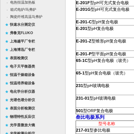
电热恒温加热板
E-201F
pH
·
型
可充式复合电极
E-201G
pH
型
可充式复合电极
箱式电炉/马弗炉
·
陶瓷纤维高温马弗炉
·
E-201-C
pH
型
复合电极
快速水分测定仪
E-201
pH
型
复合电极
弗鲁克FLUKO
E-201-Z
pH
型锥形
复合电极
上海越平厂专栏
上海博迅厂专栏
E-201-P
pH
型平面
复合电极
表面检测仪
65-1C
pH
型
复合电极（玻壳）
电子天平衡器类
65-1
pH
型
复合电极（玻壳）
恒温干燥箱设备
恒温培养箱设备
231
pH
型
玻璃电极
电化学分析仪器
231-01
pH
型
玻璃电极
光谱色谱分析仪
表面分析检测仪
501
ORP
型
复合电极
物理特性反应仪
叁比电极系列
型号名称
光学显微放大镜
217-01
型参比电极
光学检测分析仪