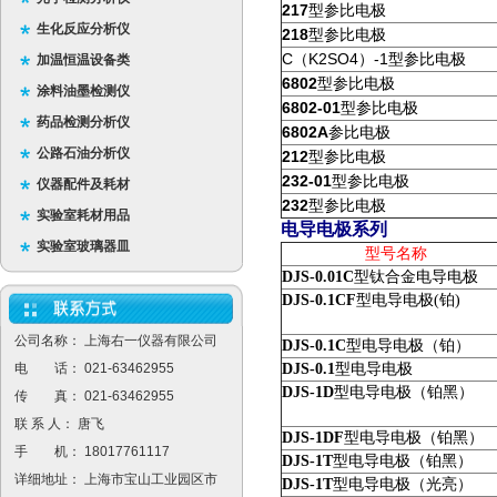
217
型参比电极
生化反应分析仪
218
型参比电极
C
K2SO4
-1
（
）
型参比电极
加温恒温设备类
6802
型参比电极
涂料油墨检测仪
6802-01
型参比电极
药品检测分析仪
6802A
参比电极
公路石油分析仪
212
型参比电极
232-01
型参比电极
仪器配件及耗材
232
型参比电极
实验室耗材用品
电导电极系列
实验室玻璃器皿
型号名称
DJS-0.01C
型钛合金电导电极
DJS-0.1CF
型电导电极(铂)
公司名称： 上海右一仪器有限公司
DJS-0.1C
型电导电极（铂）
电 话： 021-63462955
DJS-0.1
型电导电极
DJS-1D
型电导电极（铂黑）
传 真： 021-63462955
联 系 人： 唐飞
DJS-1DF
型电导电极（铂黑）
手 机： 18017761117
DJS-1T
型电导电极（铂黑）
详细地址： 上海市宝山工业园区市
DJS-1T
型电导电极（光亮）