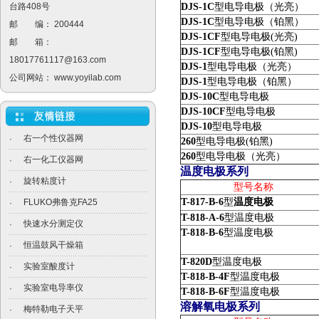
台路408号
DJS-1C
型电导电极（光亮）
DJS-1C
型电导电极（铂黑）
邮 编： 200444
DJS-1CF
型电导电极(光亮)
邮 箱：
DJS-1CF
型电导电极(铂黑)
18017761117@163.com
DJS-1
型电导电极（光亮）
公司网站：
www.yoyilab.com
DJS-1
型电导电极（铂黑）
DJS-10C
型电导电极
DJS-10CF
型电导电极
DJS-10
型电导电极
右一个性仪器网
·
260
型电导电极(铂黑)
260
型电导电极（光亮）
右一化工仪器网
·
温度电极系列
旋转粘度计
·
型号名称
T-817-B-6
型
温度电极
FLUKO弗鲁克FA25
·
T-818-A-6
型温度电极
快速水分测定仪
·
T-818-B-6
型温度电极
恒温鼓风干燥箱
·
T-820D
型温度电极
实验室酸度计
·
T-818-B-4F
型温度电极
实验室电导率仪
·
T-818-B-6F
型温度电极
溶解氧电极系列
梅特勒电子天平
·