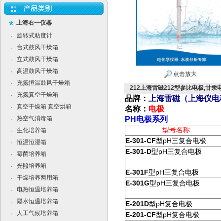
上海右一仪器
旋转式粘度计
·
台式鼓风干燥箱
·
立式鼓风干燥箱
·
高温鼓风干燥箱
·
点击放大
充氮恒温鼓风干燥箱
·
212上海雷磁212型参比电极,甘汞
充氮真空干燥箱
·
品牌：
上海雷磁（
上海仪电
真空干燥箱 真空烘箱
·
名称：
电极
热空气消毒箱
PH电极系列
·
型号名称
生化培养箱
·
E-301-CF
pH
型
三复合电极
恒温恒湿箱
·
E-301-D
pH
型
三复合电极
霉菌培养箱
·
光照培养箱
·
E-301F
pH
型
三复合电极
干燥培养两用箱
·
E-301G
pH
型
三复合电极
电热恒温培养箱
·
隔水恒温培养箱
·
E-201D
pH
型
复合电极
人工气候培养箱
·
E-201-CF
pH
型
复合电极