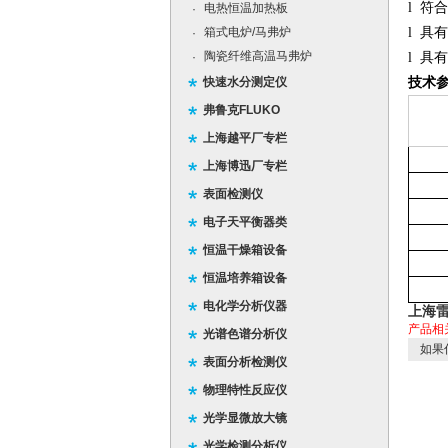
l
符合
电热恒温加热板
·
箱式电炉/马弗炉
l
具有
·
陶瓷纤维高温马弗炉
·
l
具有
技术参
快速水分测定仪
弗鲁克FLUKO
上海越平厂专栏
上海博迅厂专栏
表面检测仪
电子天平衡器类
恒温干燥箱设备
恒温培养箱设备
电化学分析仪器
上海雷
产品相
光谱色谱分析仪
如果
表面分析检测仪
物理特性反应仪
光学显微放大镜
光学检测分析仪