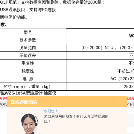
GLP
2000
规范，支持数据查阅和删除，数据储存量达
组；
USB
PC
通讯接口，支持与
连接；
断电保护功能。
数:
型号
W
技术参数
0
20.00
NTU
20.0
测量范围
（
～
）
，（
示值误差
不
重复性
不
±
稳定性
不超过
AC
220±2
电
源
（
mm
kg
250×
尺寸（
），重量（
）
磁WZS-185A型浊度计 浊度仪
关关键字：
雷磁WZS-185A
上海雷磁WZS-185A
上海雷磁浊度仪
WZS-185A
雷磁浊
你对
上海雷磁WZS-185A型浊度计 浊度仪
感兴趣，想了解更详细的产品信息，填写下
欢迎您！
来自局域网的朋友！有什么可以帮助您的
产品：
吗？