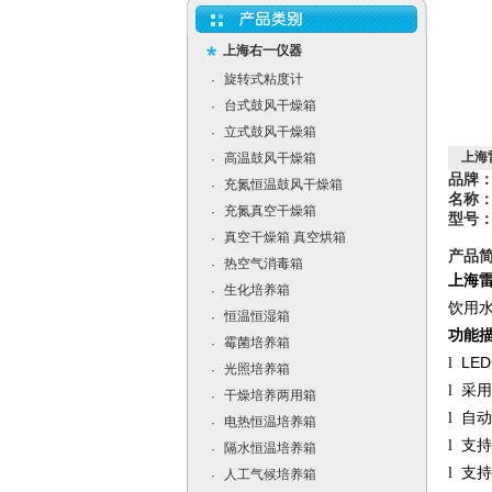
上海右一仪器
旋转式粘度计
·
台式鼓风干燥箱
·
立式鼓风干燥箱
·
上海
高温鼓风干燥箱
·
品牌：
充氮恒温鼓风干燥箱
·
名称
充氮真空干燥箱
·
型号：W
真空干燥箱 真空烘箱
·
产品
热空气消毒箱
·
上海雷
生化培养箱
·
饮用
恒温恒湿箱
·
功能
霉菌培养箱
·
LED
l
光照培养箱
·
l
采用
干燥培养两用箱
·
l
自动
电热恒温培养箱
·
l
支持
隔水恒温培养箱
·
l
支持
人工气候培养箱
·