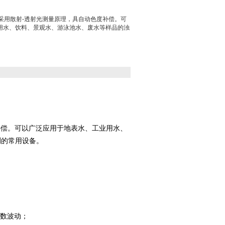
度仪采用散射-透射光测量原理，具自动色度补偿。可
用水、饮料、景观水、游泳池水、废水等样品的浊
补偿。可以广泛应用于地表水、工业用水、
测的常用设备。
数波动；