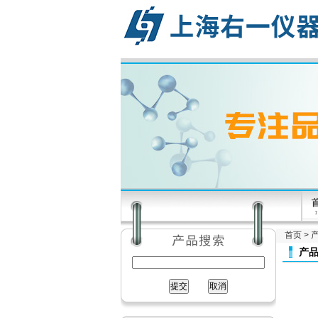
首页
>
产