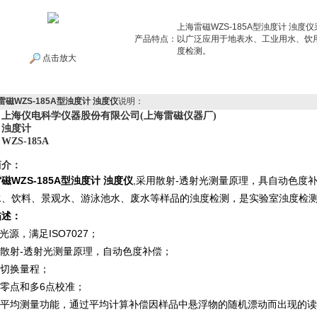
上海雷磁WZS-185A型浊度计 浊
产品特点：
以广泛应用于地表水、工业用水、饮
度检测。
点击放大
雷磁WZS-185A型浊度计 浊度仪
说明：
上海仪电科学仪器股份有限公司(上海雷磁仪器厂)
：浊度计
ZS-185A
简介：
磁WZS-185A型浊度计 浊度仪
,采用散射-透射光测量原理，具自动色度
水、饮料、景观水、游泳池水、废水等样品的浊度检测，是实验室浊度检
描述：
ISO7027
光源，满足
；
-
散射
透射光测量原理，自动色度补偿；
切换量程；
6
零点和多
点校准；
平均测量功能，通过平均计算补偿因样品中悬浮物的随机漂动而出现的读