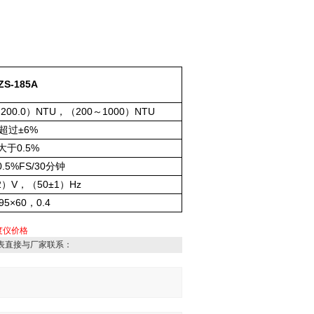
ZS-185A
200.0
NTU
200
1000
NTU
～
）
，（
～
）
±6%
超过
0.5%
大于
0.5%FS/30
分钟
2
V
50±1
Hz
）
，（
）
95×60
0.4
，
度仪价格
表直接与厂家联系：