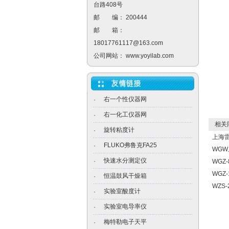
台路408号
邮 编： 200444
邮 箱：
18017761117@163.com
公司网站：
www.yoyilab.com
右一个性仪器网
·
右一化工仪器网
·
相关
旋转粘度计
·
上海雷
FLUKO弗鲁克FA25
·
WG
快速水分测定仪
·
WGZ
WGZ
恒温鼓风干燥箱
·
WZS
实验室酸度计
·
实验室电导率仪
·
梅特勒电子天平
·