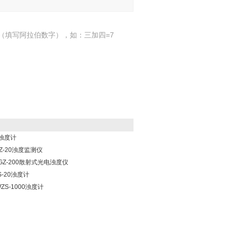
（填写阿拉伯数字），如：三加四=7
型浊度计
Z-20浊度监测仪
GZ-200散射式光电浊度仪
S-20浊度计
ZS-1000浊度计