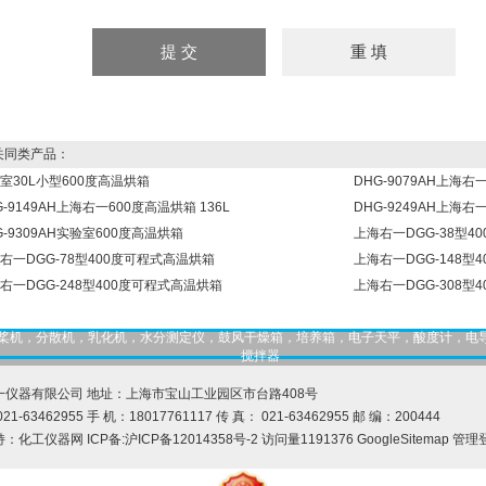
同类产品：
室30L小型600度高温烘箱
DHG-9079AH上海右
G-9149AH上海右一600度高温烘箱 136L
DHG-9249AH上海右一
G-9309AH实验室600度高温烘箱
上海右一DGG-38型
右一DGG-78型400度可程式高温烘箱
上海右一DGG-148型
右一DGG-248型400度可程式高温烘箱
上海右一DGG-308型
，匀桨机，分散机，乳化机，水分测定仪，鼓风干燥箱，培养箱，电子天平，酸度计，电
搅拌器
一仪器有限公司 地址：上海市宝山工业园区市台路408号
21-63462955 手 机：18017761117 传 真： 021-63462955 邮 编：200444
持：
化工仪器网
ICP备:
沪ICP备12014358号-2
访问量1191376
GoogleSitemap
管理