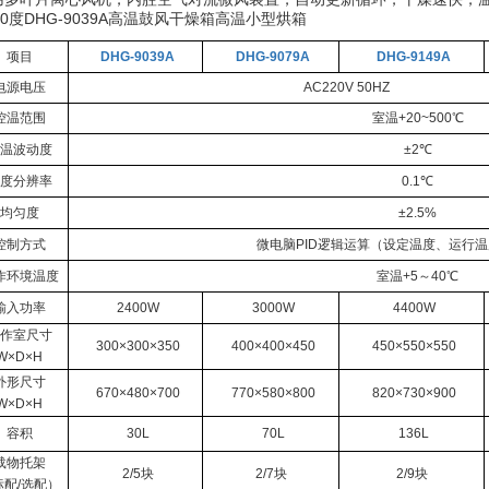
项目
DHG-9039A
DHG-9079A
DHG-9149A
电源电压
AC220V 50HZ
控温范围
室温+20~500℃
温波动度
±2℃
度分辨率
0.1℃
均匀度
±2.5%
控制方式
微电脑PID逻辑运算（设定温度、运行
作环境温度
室温+5～40℃
输入功率
2400W
3000W
4400W
作室尺寸
300×300×350
400×400×450
450×550×550
W×D×H
外形尺寸
670×480×700
770×580×800
820×730×900
W×D×H
容积
30L
70L
136L
载物托架
2/5块
2/7块
2/9块
标配/选配）