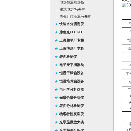
电热恒温加热板
·
箱式电炉/马弗炉
·
陶瓷纤维高温马弗炉
·
快速水分测定仪
弗鲁克FLUKO
恒
上海越平厂专栏
上海博迅厂专栏
温
表面检测仪
电子天平衡器类
恒温干燥箱设备
工
恒温培养箱设备
电化学分析仪器
工
光谱色谱分析仪
表面分析检测仪
物理特性反应仪
光学显微放大镜
（
光学检测分析仪