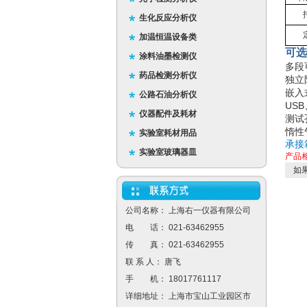
生化反应分析仪
加温恒温设备类
可选
涂料油墨检测仪
多段
药品检测分析仪
独立
嵌入
公路石油分析仪
US
仪器配件及耗材
测试孔
惰性
实验室耗材用品
承接
实验室玻璃器皿
产品
如果
公司名称： 上海右一仪器有限公司
电 话： 021-63462955
传 真： 021-63462955
联 系 人： 唐飞
手 机： 18017761117
详细地址： 上海市宝山工业园区市