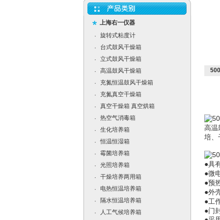
上海右一仪器
旋转式粘度计
·
台式鼓风干燥箱
·
立式鼓风干燥箱
·
50
高温鼓风干燥箱
·
充氮恒温鼓风干燥箱
·
充氮真空干燥箱
·
真空干燥箱 真空烘箱
·
热空气消毒箱
·
高温
生化培养箱
·
培、
恒温恒湿箱
·
霉菌培养箱
·
●具
光照培养箱
·
●微
干燥培养两用箱
·
●预
电热恒温培养箱
·
●外
隔水恒温培养箱
·
●工
●门
人工气候培养箱
·
●采