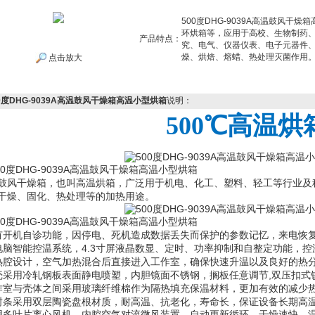
500度DHG-9039A高温鼓风
环烘箱等，应用于高校、生物制药
产品特点：
究、电气、仪器仪表、电子元器件
燥、烘焙、熔蜡、热处理灭菌作用
点击放大
0度DHG-9039A高温鼓风干燥箱高温小型烘箱
说明：
500℃高温烘
鼓风干燥箱，也叫高温烘箱，广泛用于机电、化工、塑料、轻工等行业及
干燥、固化、热处理等的加热用途。
有开机自诊功能，因停电、死机造成数据丢失而保护的参数记忆，来电恢
电脑智能控温系统，4.3寸屏液晶数显、定时、功率抑制和自整定功能，控
热腔设计，空气加热混合后直接进入工作室，确保快速升温以及良好的热
壳采用冷轧钢板表面静电喷塑，内胆镜面不锈钢，搁板任意调节,双压扣式
作室与壳体之间采用玻璃纤维棉作为隔热填充保温材料，更加有效的减少
封条采用双层陶瓷盘根材质，耐高温、抗老化，寿命长，保证设备长期高
用多叶片离心风机，内腔空气对流微风装置，自动更新循环，干燥速快，