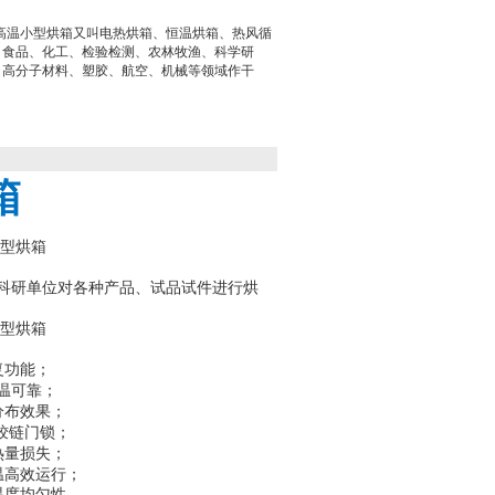
干燥箱高温小型烘箱又叫电热烘箱、恒温烘箱、热风循
、食品、化工、检验检测、农林牧渔、科学研
、高分子材料、塑胶、航空、机械等领域作干
。
箱
科研单位对各种产品、试品试件进行烘
复功能；
温可靠；
分布效果；
铰链门锁；
热量损失；
温高效运行；
温度均匀性。