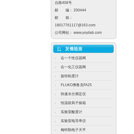
台路408号
邮 编： 200444
邮 箱：
18017761117@163.com
公司网站：
www.yoyilab.com
右一个性仪器网
·
右一化工仪器网
·
旋转粘度计
·
FLUKO弗鲁克FA25
·
快速水分测定仪
·
恒温鼓风干燥箱
·
实验室酸度计
·
实验室电导率仪
·
梅特勒电子天平
·