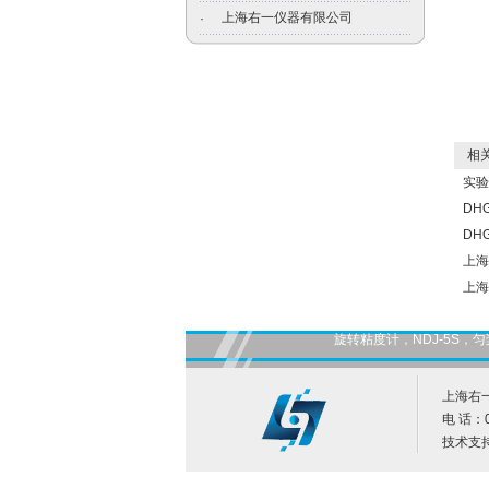
上海右一仪器有限公司
·
相关
实验
DH
DH
上海
上海
旋转粘度计，NDJ-5S
上海右
电 话：0
技术支