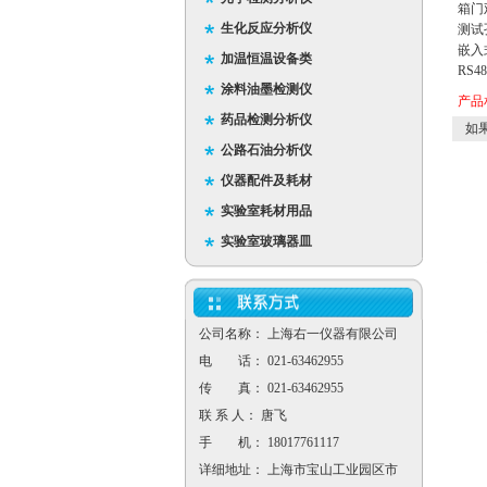
箱门
生化反应分析仪
测试孔
嵌入
加温恒温设备类
RS
涂料油墨检测仪
产品
药品检测分析仪
如果
公路石油分析仪
仪器配件及耗材
实验室耗材用品
实验室玻璃器皿
公司名称： 上海右一仪器有限公司
电 话： 021-63462955
传 真： 021-63462955
联 系 人： 唐飞
手 机： 18017761117
详细地址： 上海市宝山工业园区市