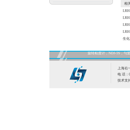
相关
LR
LR
LR
LR
生化
旋转粘度计，NDJ-5S
上海右
电 话：02
技术支