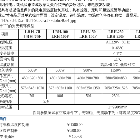
有因停电，死机状态造成数据丢失而保护的参数记忆，来电恢复功能；
用具有超温偏差保护的微电脑温度控制系统，具有控温、定时和超温报警等功能；
用5.7寸液晶屏菜单式操作界面，设定温度、运行温度、恒温时间等多组数据一屏显示
带“F"的为无氟环保型
LRH-70
LRH-100
LRH-150
LRH-250
L
项目
LRH-70F
LRH-100F
LRH-150F
LRH-250F
LR
电源电压
AC220V 50Hz
控温范围
0
~
65℃
度分辨率
0.1℃
度均匀度
±1℃
温波动度
高温±0.5℃ 低温±1℃
输入功率
500W
650W
900W
1150W
作室尺寸
450×320×500
450×380×590
480×390×780
580×500×850
580
D×H(mm)
外形尺寸
575×545×1070
575×605×1160
605×625×1350
705×725×1525
705×
D×H(mm)
公称容积
70L
100L
150L
250L
载物托架
2块
定时范围
1
~
9999min
性能参数测试在空载条件下，无强磁、无震动下为：环境温度20℃
购件
可编程温度控制器——————————￥1500.00
限温控制器—————————————￥500.00
D专用插座 ——————————————￥150.00