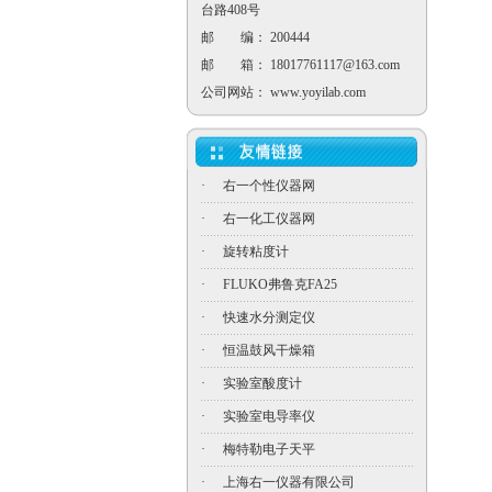
台路408号
邮 编： 200444
邮 箱：
18017761117@163.com
公司网站：
www.yoyilab.com
·
右一个性仪器网
·
右一化工仪器网
·
旋转粘度计
·
FLUKO弗鲁克FA25
·
快速水分测定仪
·
恒温鼓风干燥箱
·
实验室酸度计
·
实验室电导率仪
·
梅特勒电子天平
·
上海右一仪器有限公司