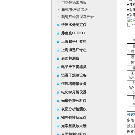
·
电热恒温加热板
●具
·
箱式电炉/马弗炉
●采
●采
·
陶瓷纤维高温马弗炉
快速水分测定仪
注：
弗鲁克FLUKO
上海越平厂专栏
上海博迅厂专栏
温
温
表面检测仪
恒
电子天平衡器类
工
恒温干燥箱设备
W×
恒温培养箱设备
W×
电化学分析仪器
光谱色谱分析仪
表面分析检测仪
可选
物理特性反应仪
多段
光学显微放大镜
独立
BO
光学检测分析仪