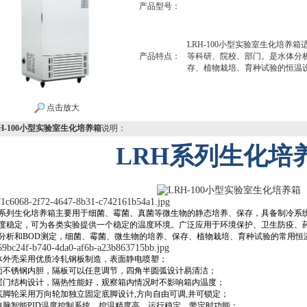
产品型号：
LRH-100小型实验室生化培
产品特点：
等科研、院校、部门。是水体分
存、植物栽培、育种试验的恒温
点击放大
H-100小型实验室生化培养箱
说明：
LRH系列生化培
H系列生化培养箱主要用于细菌、霉菌、真菌等微生物的静态培养、保存，具备制冷系
度稳定，可为各类实验提供一个稳定的温度环境。广泛应用于环境保护、卫生防疫、
分析和BOD测定，细菌、霉菌、微生物的培养、保存、植物栽培、育种试验的常用恒
体外壳采用优质冷轧钢板制造，表面静电喷塑；
面不锈钢内胆，隔板可以任意调节，四角半圆弧设计易清洁；
层门结构设计，隔热性能好，观察箱内情况时不影响箱内温度；
底脚轮采用万向轮加独立固定底脚设计,方向自由可调,并可锁定；
电脑智能PID温度控制系统，控温精度高，运行稳定，带定时功能；