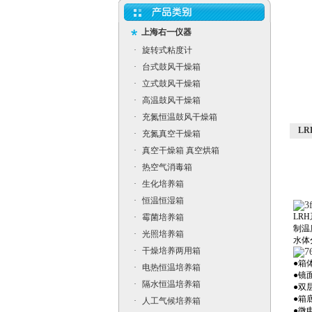
上海右一仪器
·
旋转式粘度计
·
台式鼓风干燥箱
·
立式鼓风干燥箱
·
高温鼓风干燥箱
·
充氮恒温鼓风干燥箱
LR
·
充氮真空干燥箱
·
真空干燥箱 真空烘箱
·
热空气消毒箱
·
生化培养箱
·
恒温恒湿箱
LR
·
霉菌培养箱
制温
·
光照培养箱
水体
·
干燥培养两用箱
●箱
·
电热恒温培养箱
●镜
·
隔水恒温培养箱
●双
●箱
·
人工气候培养箱
●微