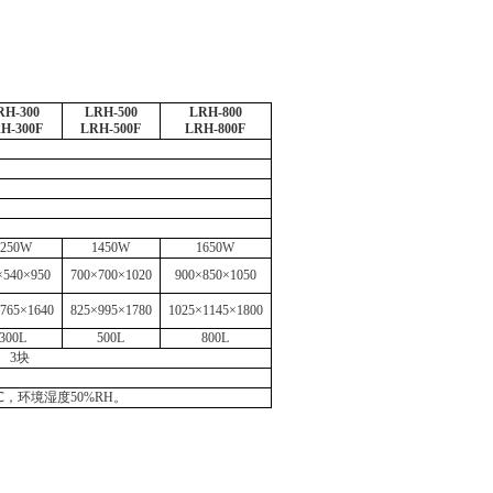
。
RH-300
LRH-500
LRH-800
H-300F
LRH-500F
LRH-800F
1250W
1450W
1650W
×540×950
700×700×1020
900×850×1050
765×1640
825×995×1780
1025×1145×1800
300L
500L
800L
3块
，环境湿度50%RH。