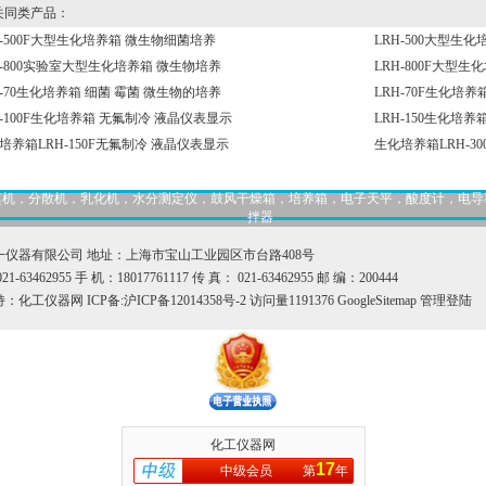
同类产品：
H-500F大型生化培养箱 微生物细菌培养
LRH-500大型生化
H-800实验室大型生化培养箱 微生物培养
LRH-800F大型
H-70生化培养箱 细菌 霉菌 微生物的培养
LRH-70F生化培养
H-100F生化培养箱 无氟制冷 液晶仪表显示
LRH-150生化培
培养箱LRH-150F无氟制冷 液晶仪表显示
生化培养箱LRH-3
，匀桨机，分散机，乳化机，水分测定仪，鼓风干燥箱，培养箱，电子天平，酸度计，电
拌器
一仪器有限公司 地址：上海市宝山工业园区市台路408号
1-63462955 手 机：18017761117 传 真： 021-63462955 邮 编：200444
持：
化工仪器网
ICP备:
沪ICP备12014358号-2
访问量1191376
GoogleSitemap
管理登陆
化工仪器网
17
中级会员
第
年