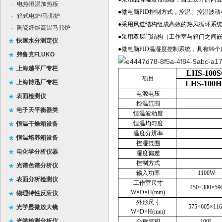
电热恒温加热板
·
●微电脑PID控制方式，控温、控湿波
箱式电炉/马弗炉
·
●采用风道结构组成高效的热风循环系
陶瓷纤维高温马弗炉
·
●采用双层门结构（工作室与箱门之间
快速水分测定仪
●微电脑PID温湿度控制系统，具有99
弗鲁克FLUKO
上海越平厂专栏
LHS-100
项目
上海博迅厂专栏
LHS-100
电源电压
表面检测仪
控温范围
电子天平衡器类
恒温波动度
恒温均匀度
恒温干燥箱设备
温度分辨率
恒温培养箱设备
控湿范围
电化学分析仪器
湿度偏差
控制方式
光谱色谱分析仪
输入功率
1100W
表面分析检测仪
工作室尺寸
450×380×59
W×D×H(mm)
物理特性反应仪
外形尺寸
575×605×116
光学显微放大镜
W×D×H(mm)
光学检测分析仪
公称容积
100L