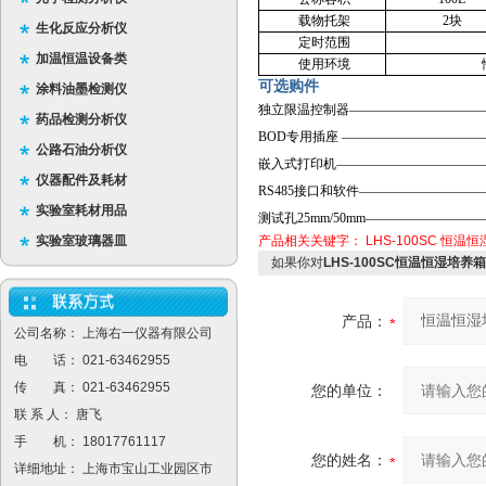
载物托架
2块
生化反应分析仪
定时范围
加温恒温设备类
使用环境
可选购件
涂料油墨检测仪
独立限温控制器————————————￥
药品检测分析仪
BOD专用插座 —————————————
公路石油分析仪
嵌入式打印机—————————————￥
仪器配件及耗材
RS485接口和软件———————————
实验室耗材用品
测试孔25mm/50mm————————————
实验室玻璃器皿
产品相关关键字：
LHS-100SC
恒温恒
如果你对
LHS-100SC恒温恒湿培养箱
产品：
公司名称： 上海右一仪器有限公司
电 话： 021-63462955
传 真： 021-63462955
您的单位：
联 系 人： 唐飞
手 机： 18017761117
您的姓名：
详细地址： 上海市宝山工业园区市