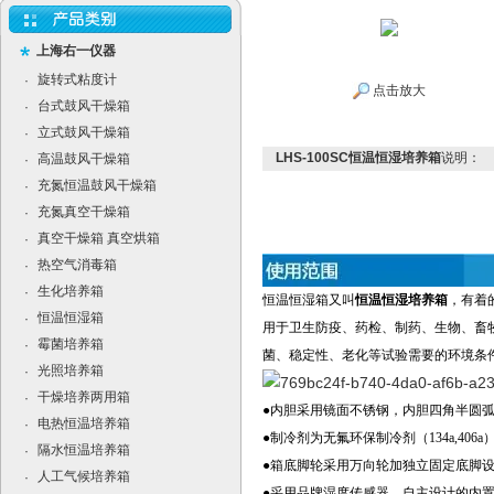
上海右一仪器
旋转式粘度计
·
点击放大
台式鼓风干燥箱
·
立式鼓风干燥箱
·
LHS-100SC恒温恒湿培养箱
说明：
高温鼓风干燥箱
·
充氮恒温鼓风干燥箱
·
充氮真空干燥箱
·
真空干燥箱 真空烘箱
·
热空气消毒箱
·
生化培养箱
·
恒温恒湿箱又叫
恒温恒湿培养箱
，有着
恒温恒湿箱
·
用于卫生防疫、药检、制药、生物、畜
霉菌培养箱
·
菌、稳定性、老化等试验需要的环境条
光照培养箱
·
干燥培养两用箱
·
●内胆采用镜面不锈钢，内胆四角半圆
电热恒温培养箱
·
●制冷剂为无氟环保制冷剂（134a,40
隔水恒温培养箱
·
●箱底脚轮采用万向轮加独立固定底脚设
人工气候培养箱
·
●采用品牌湿度传感器，自主设计的内