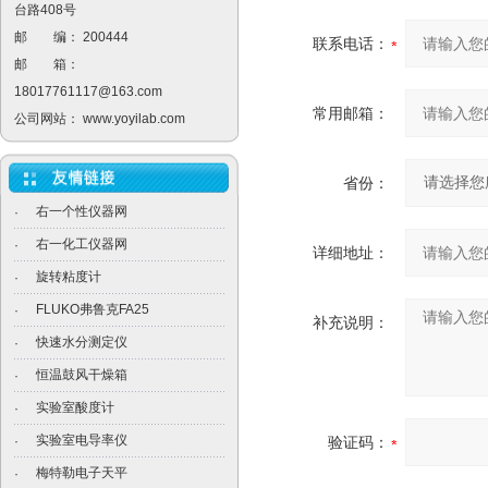
台路408号
邮 编： 200444
联系电话：
邮 箱：
18017761117@163.com
常用邮箱：
公司网站：
www.yoyilab.com
省份：
右一个性仪器网
·
右一化工仪器网
·
详细地址：
旋转粘度计
·
FLUKO弗鲁克FA25
·
补充说明：
快速水分测定仪
·
恒温鼓风干燥箱
·
实验室酸度计
·
实验室电导率仪
·
验证码：
梅特勒电子天平
·