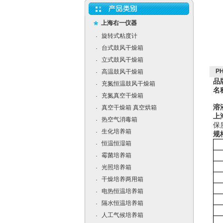
上海右一仪器
旋转式粘度计
·
台式鼓风干燥箱
·
立式鼓风干燥箱
·
P
高温鼓风干燥箱
·
品
充氮恒温鼓风干燥箱
·
名
充氮真空干燥箱
·
溶
真空干燥箱 真空烘箱
·
上
热空气消毒箱
·
保
生化培养箱
·
规
恒温恒湿箱
·
霉菌培养箱
·
光照培养箱
·
干燥培养两用箱
·
电热恒温培养箱
·
隔水恒温培养箱
·
人工气候培养箱
·