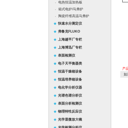
电热恒温加热板
·
箱式电炉/马弗炉
·
陶瓷纤维高温马弗炉
·
快速水分测定仪
弗鲁克FLUKO
上海越平厂专栏
上海博迅厂专栏
表面检测仪
电子天平衡器类
产
恒温干燥箱设备
如
恒温培养箱设备
电化学分析仪器
光谱色谱分析仪
表面分析检测仪
物理特性反应仪
光学显微放大镜
光学检测分析仪