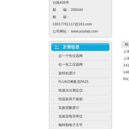
台路408号
邮 编： 200444
邮 箱：
18017761117@163.com
公司网站：
www.yoyilab.com
相关
上海
右一个性仪器网
·
上海
右一化工仪器网
·
14
14
旋转粘度计
·
PH
FLUKO弗鲁克FA25
·
快速水分测定仪
·
恒温鼓风干燥箱
·
实验室酸度计
·
实验室电导率仪
·
梅特勒电子天平
·