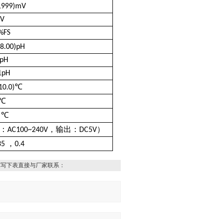
1999)mV
V
%FS
8.00)pH
1pH
1pH
℃
10.0)
℃
℃
2
：
，输出：
）
AC100~240V
DC5V
，
35
0.4
填写下表直接与厂家联系：