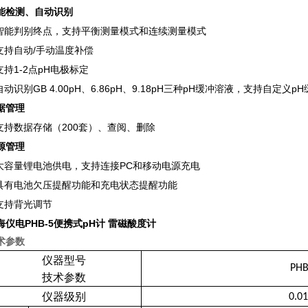
能检测、自动识别
智能判别终点，支持平衡测量模式和连续测量模式
 支持自动/手动温度补偿
支持1-2
点pH电极标定
自动识别GB 4.00pH、
6.86pH
、
9.18pH
三种
pH
缓冲溶液，支持自定义
p
据管理
 支持数据存储（2
00套）、查阅、删除
源管理
 大容量锂电池供电，支持连接PC和移动电源充电
 具有电池欠压提醒功能和充电状态提醒功能
 支持背光调节
海仪电PHB-5便携式pH计 雷磁酸度计
术参数
仪器型号
PHB
技术参数
仪器级别
0.01