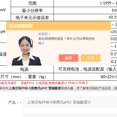
～
范围
(-1999
mV
最小分辨率
1m
电子单元示值误差
±0.1
～
范围
(-2.00
1
pH
最小分辨率
0.0
欢迎您！
来自局域网的朋友！有什么可以帮助您的
电子单元示值误差
±0.0
吗？
～
范围
(-5.0
1
温度
最小分辨率
0.1
电子单元示值误差
±0.
可充锂电池，电源适配器（输入
电源
尺寸（
），重量（
）
mm
kg
80×225×
品相关关键字：
雷磁PH计
上海雷磁
便携式酸度计
PHB-5
PHB-5
果你对
上海仪电PHB-5便携式pH计 雷磁酸度计
感兴趣，想了解更详细的产品信息，
产品：