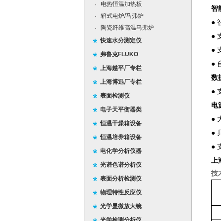
电热恒温加热板
·
智
箱式电炉/马弗炉
·
●
陶瓷纤维高温马弗炉
·
●
快速水分测定仪
● 
弗鲁克FLUKO
● 
上海越平厂专栏
数
上海博迅厂专栏
●
表面检测仪
电
电子天平衡器类
●
恒温干燥箱设备
●
恒温培养箱设备
●
电化学分析仪器
上
光谱色谱分析仪
技
表面分析检测仪
物理特性反应仪
光学显微放大镜
光学检测分析仪