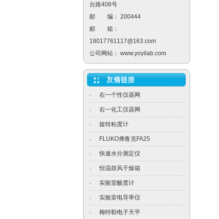
台路408号
邮 编： 200444
邮 箱：
18017761117@163.com
公司网站：
www.yoyilab.com
右一个性仪器网
·
右一化工仪器网
·
旋转粘度计
·
FLUKO弗鲁克FA25
·
快速水分测定仪
·
恒温鼓风干燥箱
·
实验室酸度计
·
实验室电导率仪
·
梅特勒电子天平
·