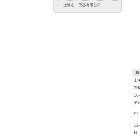
上海右一仪器有限公司
·
相关
上海
PH
S8
子
S2
S2
计