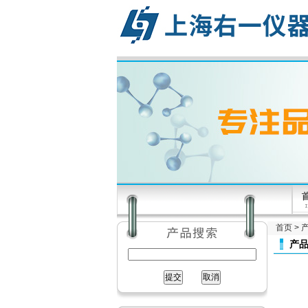
首页
>
产