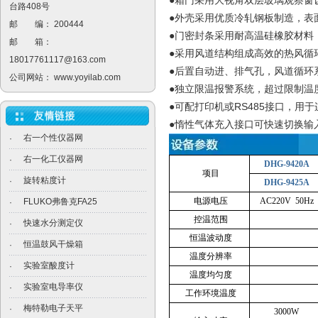
●箱门采用大视角双层玻璃观察窗
台路408号
●外壳采用优质冷轧钢板制造，表
邮 编： 200444
●门密封条采用耐高温硅橡胶材料
邮 箱：
●采用风道结构组成高效的热风循
18017761117@163.com
●后置自动进、排气孔，风道循环
公司网站：
www.yoyilab.com
●独立限温报警系统，超过限制温
RS485
●可配打印机或
接口，用于
●惰性气体充入接口可快速切换输
右一个性仪器网
·
右一化工仪器网
·
DHG-9420A
项目
旋转粘度计
·
DHG-9425A
电源电压
AC220V 50Hz
FLUKO弗鲁克FA25
·
控温范围
快速水分测定仪
·
恒温波动度
恒温鼓风干燥箱
·
温度分辨率
实验室酸度计
·
温度均匀度
实验室电导率仪
·
工作环境温度
梅特勒电子天平
·
3000W