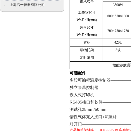
输入功率
上海右一仪器有限公司
·
3500W
工作室尺寸
600×550×1300
W×D×H(mm)
外形尺寸
780×750×1750
W×D×H(mm)
容积
420L
载物托架
3块
定时范围
性能参数测
可选配件
多段可编程温度控制器—————
独立限温控制器————————
嵌入式打印机—————————
RS485
接口和软件——————
25mm/50mm
测试孔
——————
+
惰性气体充入接口
流量计———
对开门————————————
产品相关关键字：
DHG-9960A
实验恒