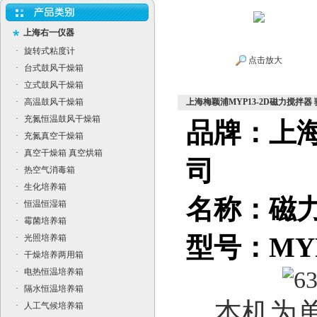
上海右一仪器
·
旋转式粘度计
点击放大
·
台式鼓风干燥箱
·
立式鼓风干燥箱
·
高温鼓风干燥箱
上海梅颖浦MYP13-2D磁力搅拌器
·
充氮恒温鼓风干燥箱
品牌：上
·
充氮真空干燥箱
·
真空干燥箱 真空烘箱
司
·
热空气消毒箱
·
生化培养箱
名称：磁
·
恒温恒湿箱
·
霉菌培养箱
型号：MYP
·
光照培养箱
·
干燥培养两用箱
·
电热恒温培养箱
·
隔水恒温培养箱
本机为单
·
人工气候培养箱