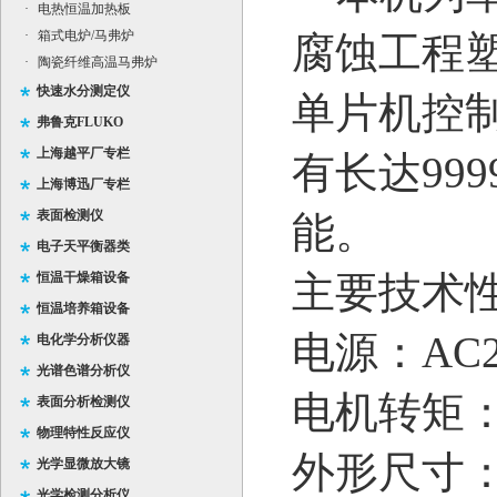
·
电热恒温加热板
·
箱式电炉/马弗炉
腐蚀工程
·
陶瓷纤维高温马弗炉
快速水分测定仪
单片机控
弗鲁克FLUKO
上海越平厂专栏
有长达
999
上海博迅厂专栏
表面检测仪
能。
电子天平衡器类
主要技术
恒温干燥箱设备
恒温培养箱设备
电源：
AC
电化学分析仪器
光谱色谱分析仪
电机转矩
表面分析检测仪
物理特性反应仪
外形尺寸
光学显微放大镜
光学检测分析仪