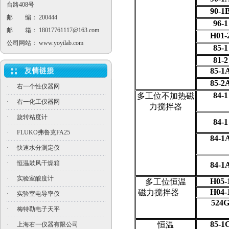
台路408号
90-1
邮 编： 200444
96-1
邮 箱：
18017761117@163.com
H01-
公司网站：
www.yoyilab.com
85-1
81-2
85-1
85-2
·
右一个性仪器网
84-1
多工位不加热磁
·
右一化工仪器网
力搅拌器
·
旋转粘度计
84-1
·
FLUKO弗鲁克FA25
84-1
·
快速水分测定仪
·
恒温鼓风干燥箱
84-1
·
实验室酸度计
H05-
多工位恒温
H04-
磁力搅拌器
·
实验室电导率仪
524
·
梅特勒电子天平
85-1
恒温
·
上海右一仪器有限公司