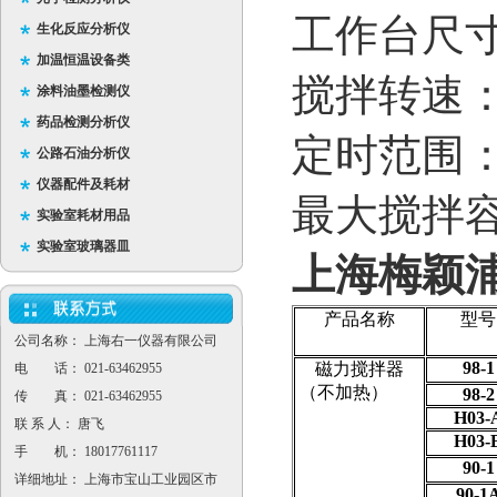
工作台尺寸
生化反应分析仪
加温恒温设备类
搅拌转速
涂料油墨检测仪
药品检测分析仪
定时范围
公路石油分析仪
仪器配件及耗材
最大搅拌
实验室耗材用品
实验室玻璃器皿
上海梅颖
产品名称
型号
公司名称： 上海右一仪器有限公司
98-1
磁力搅拌器
电 话： 021-63462955
（不加热）
98-2
传 真： 021-63462955
H03-
联 系 人： 唐飞
H03-
手 机： 18017761117
90-1
详细地址： 上海市宝山工业园区市
90-1