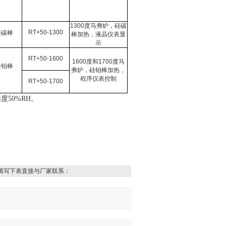
1300
度马弗炉，硅碳
RT+50-1300
硅碳棒
棒加热，液晶仪表显
示
RT+50-1600
1600
度和
1700
度马
硅钼棒
弗炉，硅钼棒加热，
程序仪表控制
RT+50-1700
湿度
50%RH
。
填写下表直接与厂家联系：