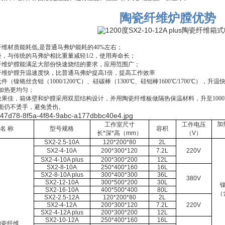
陶瓷纤维炉膛优势
纤维材质能耗低
,
是普通马弗炉能耗的
40%
左右；
轻，与传统的马弗炉相比重量减轻
1/2
，使用寿命长；
纤维炉膛能满足大部份快速烧结的要求，应用范围广；
纤维炉膛升温速度快，比普通马弗炉提高
1
倍，提高工作效率
元件（镍铬丝含钼（
1000/1200
℃）、硅碳棒（
1300
℃、硅钼棒
1600
℃/1700℃），
加热更均匀；
效果佳，箱体壁和炉膛采用双层结构设计，并用陶瓷纤维板做隔热保温材料，升至
1000
面仍不烫手，避免烫伤。
加
工作室尺寸
工作电压
名
称
型号规格
容积
长
*
深
*
高（
mm
）
（
V
）
SX2-2.5-10A
120*200*80
2L
SX2-4-10A
200*300*120
7.2L
220V
SX2-4-10A plus
200*300*200
12L
SX2-8-10A
250*400*160
16L
SX2-8-10A plus
300*400*300
36L
380V
SX2-12-10A
300*500*200
30L
SX2-16-10A
400*500*400
80L
（
SX2-2.5-12A
120*200*80
2L
SX2-4-12A
200*300*120
7.2L
220V
SX2-4-12A plus
200*300*200
12L
SX2-10-12A
250*400*160
16L
陶瓷纤维