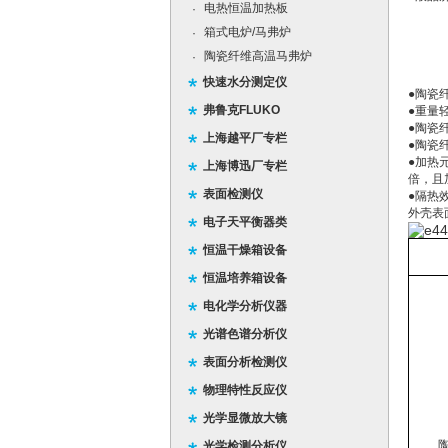
电热恒温加热板
·
箱式电炉/马弗炉
·
陶瓷纤维高温马弗炉
·
快速水分测定仪
●陶瓷
弗鲁克FLUKO
●重量
●陶瓷
上海越平厂专栏
●陶瓷
●加热
上海博迅厂专栏
倍，且
表面检测仪
●隔热
外壳表
电子天平衡器类
恒温干燥箱设备
恒温培养箱设备
电化学分析仪器
光谱色谱分析仪
表面分析检测仪
物理特性反应仪
光学显微放大镜
光学检测分析仪