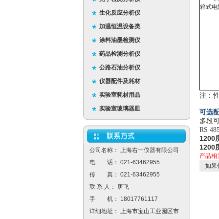
箱式电
生化反应分析仪
加温恒温设备类
涂料油墨检测仪
药品检测分析仪
公路石油分析仪
仪器配件及耗材
实验室耗材用品
注：
实验室玻璃器皿
可选配
多段可
RS 
1200
1200
公司名称： 上海右一仪器有限公司
产品相
电 话： 021-63462955
如果
传 真： 021-63462955
联 系 人： 唐飞
手 机： 18017761117
详细地址： 上海市宝山工业园区市