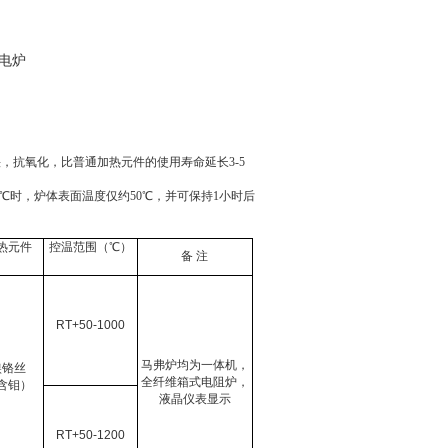
升温快，抗氧化，比普通加热元件的使用寿命延长
3-5
℃时，炉体表面温度仅约
50
℃，并可保持
1
小时后
热元件
控温范围（℃）
备
注
RT+50-1000
马弗炉均为一体机，
镍铬丝
全纤维箱式电阻炉，
含钼）
液晶仪表显示
RT+50-1200