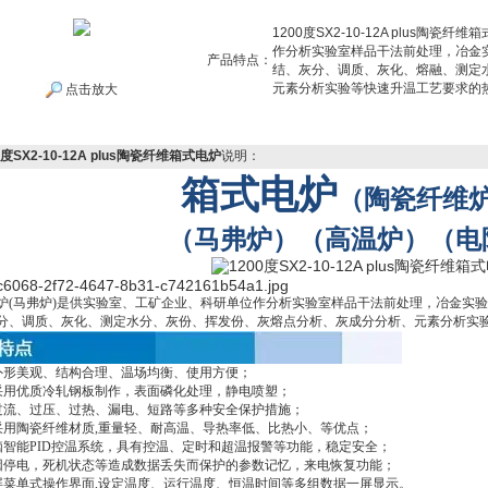
1200度SX2-10-12A plus
作分析实验室样品干法前处理，冶金
产品特点：
结、灰分、调质、灰化、熔融、测定
元素分析实验等快速升温工艺要求的
点击放大
0度SX2-10-12A plus陶瓷纤维箱式电炉
说明：
箱式电炉
（陶瓷纤维
（马弗炉）（高温炉）（电
炉(马弗炉)是供实验室、工矿企业、科研单位作分析实验室样品干法前处理，冶金实
分、调质、灰化、测定水分、灰份、挥发份、灰熔点分析、灰成分分析、元素分析实
外形美观、结构合理、温场均衡、使用方便；
采用优质冷轧钢板制作，表面磷化处理，静电喷塑；
过流、过压、过热、漏电、短路等多种安全保护措施；
采用陶瓷纤维材质,重量轻、耐高温、导热率低、比热小、等优点；
脑智能PID控温系统，具有控温、定时和超温报警等功能，稳定安全；
因停电，死机状态等造成数据丢失而保护的参数记忆，来电恢复功能；
屏菜单式操作界面,设定温度、运行温度、恒温时间等多组数据一屏显示。