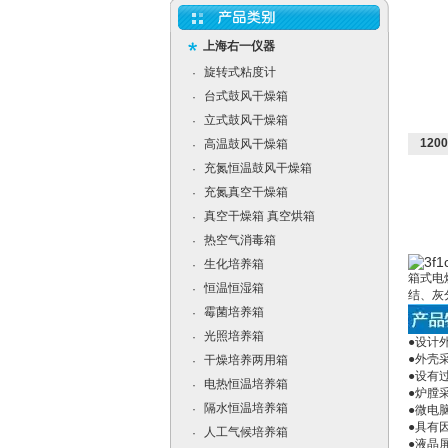
上海右一仪器
旋转式粘度计
·
台式鼓风干燥箱
·
立式鼓风干燥箱
·
120
高温鼓风干燥箱
·
充氮恒温鼓风干燥箱
·
充氮真空干燥箱
·
真空干燥箱 真空烘箱
·
热空气消毒箱
·
生化培养箱
·
箱式电
恒温恒湿箱
·
结、灰
霉菌培养箱
·
光照培养箱
·
●设计
●外壳
干燥培养两用箱
·
●设有
电热恒温培养箱
·
●炉膛
隔水恒温培养箱
·
●微电
●具有
人工气候培养箱
·
●液晶