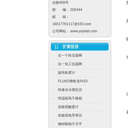
台路408号
邮 编： 200444
邮 箱：
18017761117@163.com
公司网站：
www.yoyilab.com
右一个性仪器网
·
右一化工仪器网
·
旋转粘度计
·
FLUKO弗鲁克FA25
·
快速水分测定仪
·
恒温鼓风干燥箱
·
实验室酸度计
·
实验室电导率仪
·
梅特勒电子天平
·