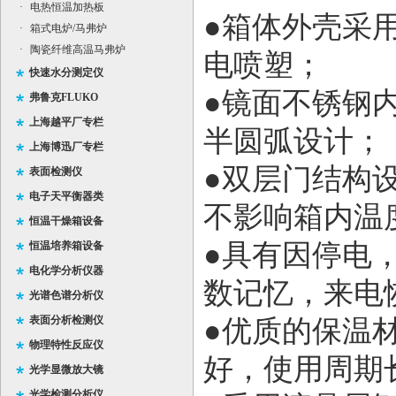
·
电热恒温加热板
●箱体外壳采
·
箱式电炉/马弗炉
·
陶瓷纤维高温马弗炉
电喷塑；
快速水分测定仪
●镜面不锈钢
弗鲁克FLUKO
上海越平厂专栏
半圆弧设计；
上海博迅厂专栏
●双层门结构
表面检测仪
电子天平衡器类
不影响箱内温
恒温干燥箱设备
●具有因停电
恒温培养箱设备
电化学分析仪器
数记忆，来电
光谱色谱分析仪
表面分析检测仪
●优质的保温
物理特性反应仪
好，使用周期
光学显微放大镜
光学检测分析仪