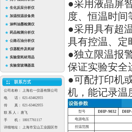
●采用液晶屏
生化反应分析仪
度、恒温时间
加温恒温设备类
涂料油墨检测仪
●采用具有超
药品检测分析仪
具有控温、定
公路石油分析仪
仪器配件及耗材
●独立限温报
实验室耗材用品
保证实验安全
实验室玻璃器皿
●可配打印机
机，能记录温
公司名称： 上海右一仪器有限公司
电 话： 021-63462955
传 真： 021-63462955
型号
DHP-9032
DHP-
联 系 人： 唐飞
电源电压
手 机： 18017761117
控温范围
详细地址： 上海市宝山工业园区市