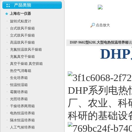
上海右一仪器
·
旋转式粘度计
点击放大
·
台式鼓风干燥箱
·
立式鼓风干燥箱
·
高温鼓风干燥箱
DHP-9602型620L大型电热恒温培养箱
说
DH
·
充氮恒温鼓风干燥箱
·
充氮真空干燥箱
·
真空干燥箱 真空烘箱
·
热空气消毒箱
·
生化培养箱
·
恒温恒湿箱
DHP
系列电热
·
霉菌培养箱
·
光照培养箱
厂、农业、科
·
干燥培养两用箱
科研的基础设
·
电热恒温培养箱
·
隔水恒温培养箱
·
人工气候培养箱