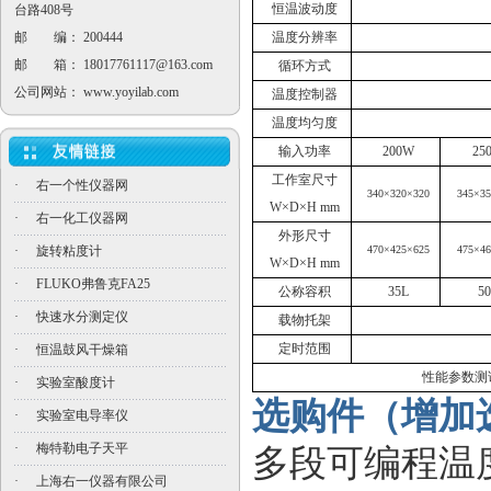
恒温波动度
台路408号
邮 编： 200444
温度分辨率
邮 箱：
18017761117@163.com
循环方式
公司网站：
www.yoyilab.com
温度控制器
温度均匀度
输入功率
200W
25
工作室尺寸
·
右一个性仪器网
340×320×320
345×3
W×D×H mm
·
右一化工仪器网
外形尺寸
·
旋转粘度计
470×425×625
475×4
W×D×H mm
·
FLUKO弗鲁克FA25
公称容积
35L
5
·
快速水分测定仪
载物托架
定时范围
·
恒温鼓风干燥箱
性能参数测
·
实验室酸度计
选购件（增加
·
实验室电导率仪
·
梅特勒电子天平
多段可编程温
·
上海右一仪器有限公司