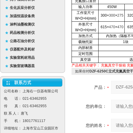
充氮接口直径
输入功率
450W
生化反应分析仪
工作室尺寸
300
×
300
×
275
32
加温恒温设备类
W×D×H
(mm)
涂料油墨检测仪
外形尺寸
615
×
470
×
470
63
W×D×H
(mm)
药品检测分析仪
加热方式
内加热（隔板不
公路石油分析仪
载物托架
1
块
内胆材质
仪器配件及耗材
定时范围
实验室耗材用品
真空源
选
产品相关关键字：
充氮真空干燥箱
充
实验室玻璃器皿
如果你对
DZF-6250C立式充氮真空
产品：
公司名称： 上海右一仪器有限公司
电 话： 021-63462955
传 真： 021-63462955
您的单位：
联 系 人： 唐飞
手 机： 18017761117
您的姓名：
详细地址： 上海市宝山工业园区市