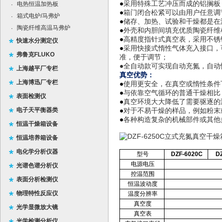
●
采用特殊工艺冲压而成的铝搁板
电热恒温加热板
·
●
箱门闭合松紧可以由用户任意调
箱式电炉/马弗炉
·
●
储存、加热、试验和干燥都是在
陶瓷纤维高温马弗炉
·
●
外壳和内胆间填充优质陶瓷纤维
●
高精度指针式真空表，采用不锈
快速水分测定仪
●
采用快接式惰性气体充入接口，
弗鲁克FLUKO
准，便于调节；
●
全自动款可实现自动充氮，自动
上海越平厂专栏
真空优势：
上海博迅厂专栏
●
使用更安全，在真空或惰性条件
●
与依靠空气循环的普通干燥相比
表面检测仪
●
真空环境大大降低了需要驱逐的
电子天平衡器类
●
对于不易干燥的样品，例如粉末
●
各种构造复杂的机械部件或其他
恒温干燥箱设备
恒温培养箱设备
电化学分析仪器
型号
DZF-6020C
D
电源电压
光谱色谱分析仪
控温范围
表面分析检测仪
恒温波动度
物理特性反应仪
温度分辨率
真空度
光学显微放大镜
真空表
光学检测分析仪