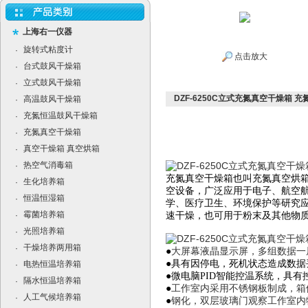
上海右一仪器
旋转式粘度计
·
点击放大
台式鼓风干燥箱
·
立式鼓风干燥箱
·
DZF-6250C立式充氮真空干燥箱 充
高温鼓风干燥箱
·
充氮恒温鼓风干燥箱
·
充氮真空干燥箱
·
真空干燥箱 真空烘箱
·
热空气消毒箱
·
充氮真空干燥箱也叫充氮真空烘
生化培养箱
·
空设备，广泛应用于电子、航空
恒温恒湿箱
·
学、医疗卫生、环境保护等研究
霉菌培养箱
·
速干燥，也可用于粉末及其他物
光照培养箱
·
干燥培养两用箱
·
●
大屏幕液晶显示屏，多组数据一
●
具有因停电，死机状态造成数据
电热恒温培养箱
·
●微电脑PID智能控温系统
，
具有
隔水恒温培养箱
·
●
工作室内采用不锈钢板制成，箱
人工气候培养箱
·
●
钢化，双层玻璃门观察工作室内