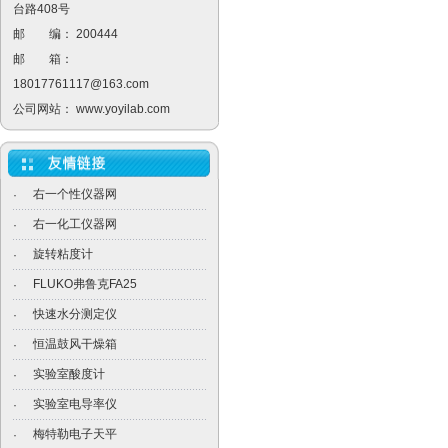
台路408号
邮 编： 200444
邮 箱：
18017761117@163.com
公司网站：
www.yoyilab.com
右一个性仪器网
·
右一化工仪器网
·
旋转粘度计
·
FLUKO弗鲁克FA25
·
快速水分测定仪
·
恒温鼓风干燥箱
·
实验室酸度计
·
实验室电导率仪
·
梅特勒电子天平
·