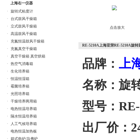
上海右一仪器
·
旋转式粘度计
·
台式鼓风干燥箱
·
立式鼓风干燥箱
点击放大
·
高温鼓风干燥箱
·
充氮恒温鼓风干燥箱
RE-5210A上海亚荣RE-5210A旋
·
充氮真空干燥箱
·
真空干燥箱 真空烘箱
上
品牌：
·
热空气消毒箱
·
生化培养箱
·
恒温恒湿箱
名称：旋
·
霉菌培养箱
·
光照培养箱
·
干燥培养两用箱
型号：RE-
·
电热恒温培养箱
·
隔水恒温培养箱
出厂价：248
·
人工气候培养箱
·
电热恒温加热板
·
箱式电炉/马弗炉