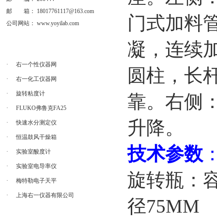
邮 箱：
18017761117@163.com
门式加料
公司网站：
www.yoyilab.com
凝，连续
·
右一个性仪器网
圆柱，长
·
右一化工仪器网
·
旋转粘度计
靠。右侧
·
FLUKO弗鲁克FA25
升降。
·
快速水分测定仪
·
恒温鼓风干燥箱
技术参数
·
实验室酸度计
·
实验室电导率仪
旋转瓶：容
·
梅特勒电子天平
·
上海右一仪器有限公司
径75MM