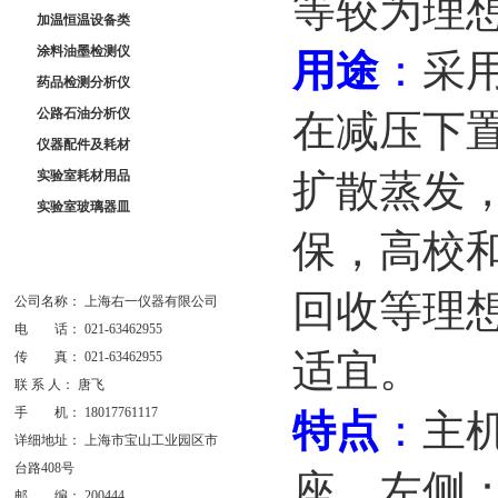
等较为理
加温恒温设备类
涂料油墨检测仪
用途
：
采
药品检测分析仪
公路石油分析仪
在减压下
仪器配件及耗材
扩散蒸发
实验室耗材用品
实验室玻璃器皿
保，高校
回收等理
公司名称： 上海右一仪器有限公司
电 话： 021-63462955
适宜。
传 真： 021-63462955
联 系 人： 唐飞
手 机： 18017761117
特点
：
主
详细地址： 上海市宝山工业园区市
台路408号
座。左侧
邮 编： 200444