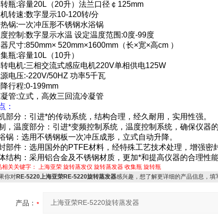
旋转瓶:容量20L（20升）法兰口径￠125mm
主机转速:数字显示10-120转/分
加热锅:一次冲压形不锈钢水浴锅
温度控制:数字显示水温 设定温度范围:0度-99度
仪器尺寸:850mm× 520mm×1600mm（长×宽×高cm ）
收集瓶:容量10L（10升）
旋转电机:三相交流式感应电机220V单相供电125W
电源电压:-220V/50HZ 功率5千瓦
升降行程:0-199mm
冷凝管:立式，高效三回流冷凝管
点：
机部分：引进*的传动系统，结构合理，经久耐用，实用性强。
制，温度部分：引进*变频控制系统，温度控制系统，确保仪器
浴锅：选用不锈钢板一次冲压成形，立式自动升降。
封部件：选用国外的PTFE材料，经特殊工艺技术处理，增强密
体结构：采用铝合金及不锈钢材质，更加*和提高仪器的合理性
品相关关键字：
上海亚荣
旋转蒸发仪
旋转蒸发器
收集瓶
旋转瓶
果你对
RE-5220上海亚荣RE-5220旋转蒸发器
感兴趣，想了解更详细的产品信息，填
产品：