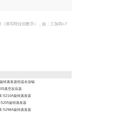
果（填写阿拉伯数字），如：三加四=7
260旋转蒸发器恒温水浴锅
-605真空反应器
RE-5210A旋转蒸发器
E-5205旋转蒸发器
RE-5298A旋转蒸发器