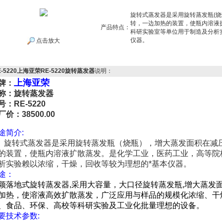
旋转式蒸发器是采用旋转蒸发瓶(烧
转，一边加热的装置，使瓶内溶液
产品特点：
科研实验室等单位用于制造及分析
仪器。
点击放大
E-5220上海亚荣RE-5220旋转蒸发器
说明：
上海亚荣
牌：
称：旋转蒸发器
号：RE-5220
厂价：38500.00
途简介:
转式蒸发器是采用旋转蒸发瓶（烧瓶），增大蒸发面积在减压
的装置，使瓶内溶液扩散蒸发。是化学工业，医药工业，高等院
析实验赖以浓缩，干燥，回收等较为理想的*基本仪器。
途：
颖落地式旋转蒸发器,采用大容量，大口径旋转蒸发瓶,增大蒸发面
加热，使溶液高效扩散蒸发，广泛应用与样品的规模化浓缩、干
、食品、环保、高校等科研实验及工业化批量理想的设备。
要技术参数: