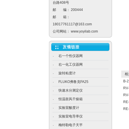
台路408号
邮 编： 200444
邮 箱：
18017761117@163.com
公司网站：
www.yoyilab.com
右一个性仪器网
·
右一化工仪器网
·
旋转粘度计
·
相关
B-
FLUKO弗鲁克FA25
·
RV
快速水分测定仪
·
RV
恒温鼓风干燥箱
·
RE
实验室酸度计
·
RE
实验室电导率仪
·
梅特勒电子天平
·