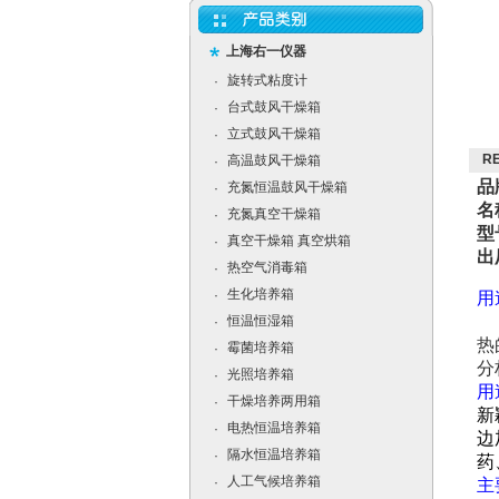
上海右一仪器
旋转式粘度计
·
台式鼓风干燥箱
·
立式鼓风干燥箱
·
R
高温鼓风干燥箱
·
品
充氮恒温鼓风干燥箱
·
名
充氮真空干燥箱
·
型
真空干燥箱 真空烘箱
·
出
热空气消毒箱
·
生化培养箱
·
用
旋
恒温恒湿箱
·
热
霉菌培养箱
·
分
光照培养箱
·
用
干燥培养两用箱
·
新
电热恒温培养箱
·
边
隔水恒温培养箱
·
药
人工气候培养箱
·
主