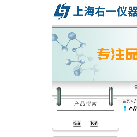
首页
>
产